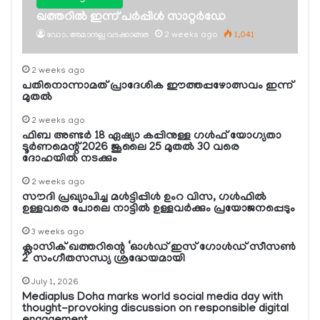
ഖത്തറില്‍ ഇന്ന് പര്‍പ്പിള്‍ സാറ്റര്‍ഡേ
ഡോ. അമാനുല്ല വടക്കാങ്ങര
2 weeks ago
1,041
2 weeks ago
പതിനൊന്നാമത് പ്രാദേശിക ഈത്തപ്പഴോത്സവം ഇന്ന്
മുതല്‍
2 weeks ago
ഫിബ അണ്ടര്‍ 18 ഏഷ്യാ കപ്പിനുള്ള ഗള്‍ഫ് യോഗ്യതാ
ടൂര്‍ണമെന്റ് 2026 ജൂലൈ 25 മുതല്‍ 30 വരെ
ദോഹയില്‍ നടക്കും
2 weeks ago
സൗദി പ്രഖ്യാപിച്ച മള്‍ട്ടിപ്പിള്‍ ഉംറ വിസ, ഗള്‍ഫില്‍
ഉള്ളവരെ പോലെ നാട്ടില്‍ ഉള്ളവര്‍ക്കും പ്രയോജനപ്പെടും
3 weeks ago
ക്ലാസിക് ഖത്തറിന്റെ ‘ഓള്‍ഡ് ഇസ് ഗോള്‍ഡ് സീസണ്‍
2’ സംഗീതസന്ധ്യ ശ്രദ്ധേയമായി
July 1, 2026
Mediaplus Doha marks world social media day with
thought-provoking discussion on responsible digital