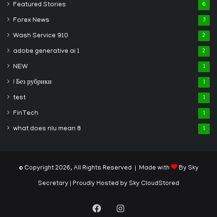
Featured Stories
6
Forex News
3
Wash Service 910
2
adobe generative ai 1
2
NEW
1
! Без рубрики
1
test
1
FinTech
1
what does nlu mean 8
1
© Copyright 2026, All Rights Reserved | Made with
By Sky
Secretary
| Proudly Hosted by
Sky CloudStored
Facebook
Instagram