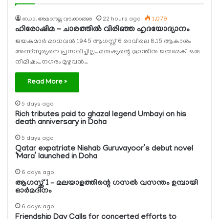
ഡോ. അമാനുല്ല വടക്കാങ്ങര
22 hours ago
1,079
ഹിരോഷിമ – ചാരത്തിൽ വിരിഞ്ഞ ഹൃദയോദ്യാനം
ജയകുമാര്‍ മാധവന്‍ 1945 ആഗസ്റ്റ്‌ 6 രാവിലെ 8.15 ആകാശം
അന്ന്സൂര്യനെ പ്രസവിച്ചില്ല…മനുഷ്യന്റെ ഭ്രാന്തിനു ജന്മമേകി ഒരു
നിമിഷം…നഗരം മുഴുവൻ…
Read More »
5 days ago
Rich tributes paid to ghazal legend Umbayi on his
death anniversary in Doha
5 days ago
Qatar expatriate Nishab Guruvayoor’s debut novel
‘Mara’ launched in Doha
6 days ago
ആഗസ്ത് 1 – മലയാളത്തിന്റെ ഗസല്‍ വസന്തം ഉമ്പായി
ഓര്‍മദിനം
6 days ago
Friendship Day Calls for concerted efforts to