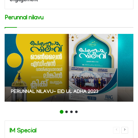
engagement
Perunnal nilavu
PERUNNAL NILAVU- EID UL ADHA 2023
IM Special
Previous
Next
page
page