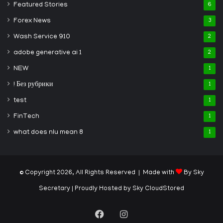
Featured Stories
6
Forex News
3
Wash Service 910
2
adobe generative ai 1
2
NEW
1
! Без рубрики
1
test
1
FinTech
1
what does nlu mean 8
1
© Copyright 2026, All Rights Reserved | Made with
By Sky
Secretary
| Proudly Hosted by
Sky CloudStored
Facebook
Instagram