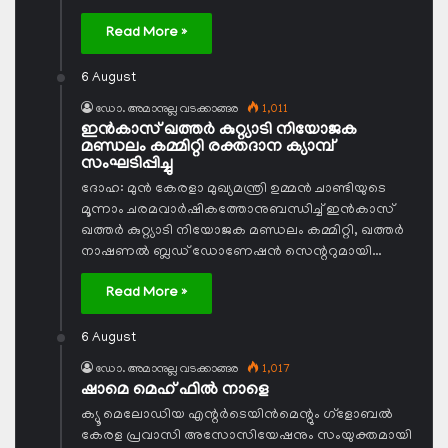
Read More »
6 August
ഡോ. അമാനുല്ല വടക്കാങ്ങര
1,011
ഇന്‍കാസ് ഖത്തര്‍ കുറ്റ്യാടി നിയോജക
മണ്ഡലം കമ്മിറ്റി രക്തദാന ക്യാമ്പ്
സംഘടിപ്പിച്ചു
ദോഹ: മുന്‍ കേരളാ മുഖ്യമന്ത്രി ഉമ്മന്‍ ചാണ്ടിയുടെ
മൂന്നാം ചരമവാര്‍ഷികത്തോനുബന്ധിച്ച് ഇന്‍കാസ്
ഖത്തര്‍ കുറ്റ്യാടി നിയോജക മണ്ഡലം കമ്മിറ്റി, ഖത്തര്‍
നാഷണല്‍ ബ്ലഡ് ഡോണേഷന്‍ സെന്ററുമായി…
Read More »
6 August
ഡോ. അമാനുല്ല വടക്കാങ്ങര
1,017
ഷാമെ മെഹ് ഫില്‍ നാളെ
ക്യൂ മെലോഡിയ എന്റര്‍ടെയിന്‍മെന്റും ഗ്ളോബല്‍
കേരള പ്രവാസി അസോസിയേഷനും സംയുക്തമായി