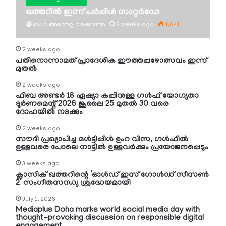
ഖത്തറില്‍ ഇന്ന് പര്‍പ്പിള്‍ സാറ്റര്‍ഡേ
ഡോ. അമാനുല്ല വടക്കാങ്ങര
2 weeks ago
1,041
2 weeks ago
പതിനൊന്നാമത് പ്രാദേശിക ഈത്തപ്പഴോത്സവം ഇന്ന്
മുതല്‍
2 weeks ago
ഫിബ അണ്ടര്‍ 18 ഏഷ്യാ കപ്പിനുള്ള ഗള്‍ഫ് യോഗ്യതാ
ടൂര്‍ണമെന്റ് 2026 ജൂലൈ 25 മുതല്‍ 30 വരെ
ദോഹയില്‍ നടക്കും
2 weeks ago
സൗദി പ്രഖ്യാപിച്ച മള്‍ട്ടിപ്പിള്‍ ഉംറ വിസ, ഗള്‍ഫില്‍
ഉള്ളവരെ പോലെ നാട്ടില്‍ ഉള്ളവര്‍ക്കും പ്രയോജനപ്പെടും
3 weeks ago
ക്ലാസിക് ഖത്തറിന്റെ ‘ഓള്‍ഡ് ഇസ് ഗോള്‍ഡ് സീസണ്‍
2’ സംഗീതസന്ധ്യ ശ്രദ്ധേയമായി
July 1, 2026
Mediaplus Doha marks world social media day with
thought-provoking discussion on responsible digital