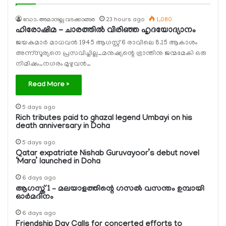
ഡോ. അമാനുല്ല വടക്കാങ്ങര
23 hours ago
1,080
ഹിരോഷിമ – ചാരത്തിൽ വിരിഞ്ഞ ഹൃദയോദ്യാനം
ജയകുമാര്‍ മാധവന്‍ 1945 ആഗസ്റ്റ്‌ 6 രാവിലെ 8.15 ആകാശം
അന്ന്സൂര്യനെ പ്രസവിച്ചില്ല…മനുഷ്യന്റെ ഭ്രാന്തിനു ജന്മമേകി ഒരു
നിമിഷം…നഗരം മുഴുവൻ…
Read More »
5 days ago
Rich tributes paid to ghazal legend Umbayi on his
death anniversary in Doha
5 days ago
Qatar expatriate Nishab Guruvayoor’s debut novel
‘Mara’ launched in Doha
6 days ago
ആഗസ്ത് 1 – മലയാളത്തിന്റെ ഗസല്‍ വസന്തം ഉമ്പായി
ഓര്‍മദിനം
6 days ago
Friendship Day Calls for concerted efforts to