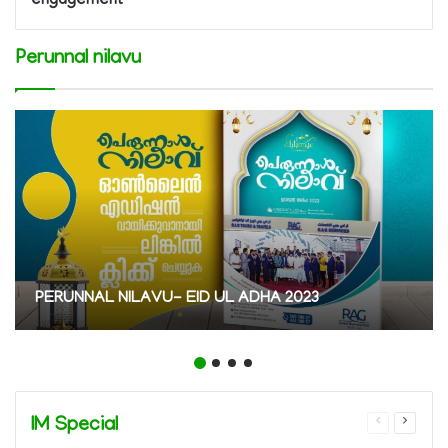
engagement
Perunnal nilavu
PERUNNAL NILAVU- EID UL ADHA 2023
IM Special
Previous
Next
page
page