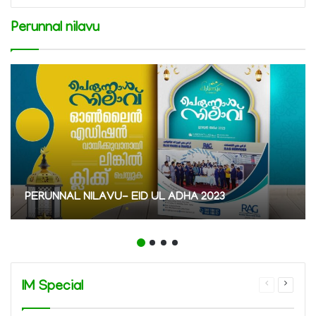
Perunnal nilavu
PERUNNAL NILAVU- EID UL ADHA 2023
IM Special
Previous
Next
page
page