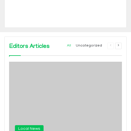
Editors Articles
Previous
Next
All
Uncategorized
page
page
Local News