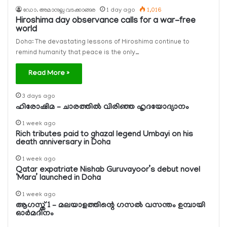
ഡോ. അമാനുല്ല വടക്കാങ്ങര
1 day ago
1,016
Hiroshima day observance calls for a war-free
world
Doha: The devastating lessons of Hiroshima continue to
remind humanity that peace is the only…
Read More »
3 days ago
ഹിരോഷിമ – ചാരത്തിൽ വിരിഞ്ഞ ഹൃദയോദ്യാനം
1 week ago
Rich tributes paid to ghazal legend Umbayi on his
death anniversary in Doha
1 week ago
Qatar expatriate Nishab Guruvayoor’s debut novel
‘Mara’ launched in Doha
1 week ago
ആഗസ്ത് 1 – മലയാളത്തിന്റെ ഗസല്‍ വസന്തം ഉമ്പായി
ഓര്‍മദിനം