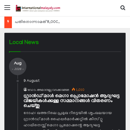
Menu
Se
പതിനൊന്നാമത് 8,000 മീറ്റര്‍ കൊടുമുടി കീഴടക്കി ഖത്തരി പര്‍വതാരോഹക ശൈഖ അസ്മ ബിന്‍ത് താനി അല്‍-താനി
Local News
Aug
- 2026 -
9 August
ഡോ. അമാനുല്ല വടക്കാങ്ങര
1,010
ഗ്രാന്‍ഡ് മാള്‍ മെഗാ പ്രൊമോഷന്‍ ആദ്യഘട്ട
വിജയികള്‍ക്കുള്ള സമ്മാനങ്ങള്‍ വിതരണം
ചെയ്തു
ദോഹ: ഖത്തറിലെ പ്രമുഖ റീട്ടെയില്‍ ശൃംഖലയായ
ഗ്രാന്‍ഡ് മാള്‍ ഹൈപ്പര്‍മാര്‍ക്കറ്റില്‍ കീസ് റ്റു
ഹാപ്പിനെസ്സ് മെഗാ പ്രമോഷന്റെ ആദ്യഘട്ട