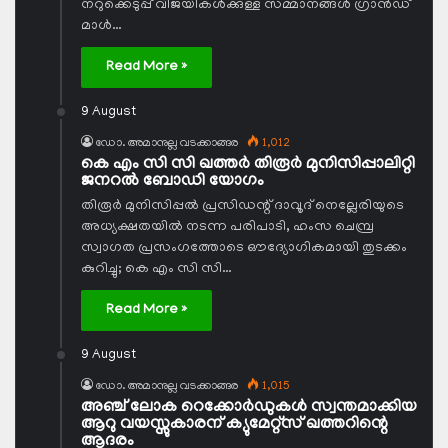
നറുക്കെടുപ്പ് വിജയികള്‍ക്കുള്ള സമ്മാനങ്ങള്‍ ഗ്രാന്‍ഡ്
മാള്‍…
Read More »
9 August
ഡോ. അമാനുല്ല വടക്കാങ്ങര
1,012
കെ എം സി സി ഖത്തര്‍ തിരൂര്‍ മുനിസിപ്പാലിറ്റി
ജനറല്‍ ബോഡി യോഗം
തിരൂര്‍ മുനിസിപ്പല്‍ പ്രസിഡന്റ് ദാവൂദ് നെല്ലേരിയുടെ
അധ്യക്ഷതയില്‍ നടന്ന പരിപാടി, ഹംസ ചെമ്പ്ര
സ്വാഗത പ്രസംഗത്തോടെ ഔദ്യോഗികമായി തുടക്കം
കുറിച്ചു; കെ എം സി സി…
Read More »
9 August
ഡോ. അമാനുല്ല വടക്കാങ്ങര
1,015
അഞ്ച് ലോക റെക്കോര്‍ഡുകള്‍ സ്വന്തമാക്കിയ
ആറു വയസ്സുകാരന് ക്യുമേറ്റ്‌സ് ഖത്തറിന്റെ
ആദരം