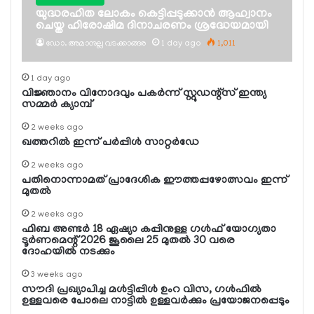
യുദ്ധരഹിത ലോകം കെട്ടിപ്പടുക്കാന്‍ ആഹ്വാനം
ചെയ്ത ഹിരോഷിമ ദിനാചരണം ശ്രദ്ധേയമായി
ഡോ. അമാനുല്ല വടക്കാങ്ങര
1 day ago
1,011
1 day ago
വിജ്ഞാനം വിനോദവും പകര്‍ന്ന് സ്റ്റുഡന്റ്‌സ് ഇന്ത്യ
സമ്മര്‍ ക്യാമ്പ്
2 weeks ago
ഖത്തറില്‍ ഇന്ന് പര്‍പ്പിള്‍ സാറ്റര്‍ഡേ
2 weeks ago
പതിനൊന്നാമത് പ്രാദേശിക ഈത്തപ്പഴോത്സവം ഇന്ന്
മുതല്‍
2 weeks ago
ഫിബ അണ്ടര്‍ 18 ഏഷ്യാ കപ്പിനുള്ള ഗള്‍ഫ് യോഗ്യതാ
ടൂര്‍ണമെന്റ് 2026 ജൂലൈ 25 മുതല്‍ 30 വരെ
ദോഹയില്‍ നടക്കും
3 weeks ago
സൗദി പ്രഖ്യാപിച്ച മള്‍ട്ടിപ്പിള്‍ ഉംറ വിസ, ഗള്‍ഫില്‍
ഉള്ളവരെ പോലെ നാട്ടില്‍ ഉള്ളവര്‍ക്കും പ്രയോജനപ്പെടും