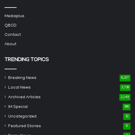
Mediaplus
QBCD
Contact
About
TRENDING TOPICS
Breaking News
6,337
Local News
3,738
Archived Articles
2,149
IM Special
386
Uncategorized
32
Featured Stories
6