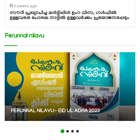
2 weeks ago
സൗദി പ്രഖ്യാപിച്ച മള്‍ട്ടിപ്പിള്‍ ഉംറ വിസ, ഗള്‍ഫില്‍
ഉള്ളവരെ പോലെ നാട്ടില്‍ ഉള്ളവര്‍ക്കും പ്രയോജനപ്പെടും
Perunnal nilavu
PERUNNAL NILAVU- EID UL ADHA 2023