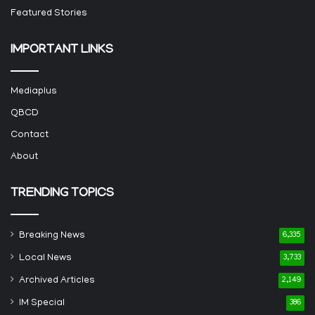
Featured Stories
IMPORTANT LINKS
Mediaplus
QBCD
Contact
About
TRENDING TOPICS
Breaking News
6,335
Local News
3,733
Archived Articles
2,149
IM Special
386