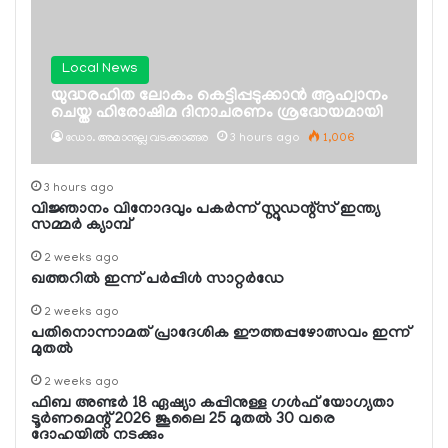
Local News
യുദ്ധരഹിത ലോകം കെട്ടിപ്പടുക്കാന്‍ ആഹ്വാനം
ചെയ്ത ഹിരോഷിമ ദിനാചരണം ശ്രദ്ധേയമായി
ഡോ. അമാനുല്ല വടക്കാങ്ങര
3 hours ago
1,006
3 hours ago
വിജ്ഞാനം വിനോദവും പകര്‍ന്ന് സ്റ്റുഡന്റ്‌സ് ഇന്ത്യ
സമ്മര്‍ ക്യാമ്പ്
2 weeks ago
ഖത്തറില്‍ ഇന്ന് പര്‍പ്പിള്‍ സാറ്റര്‍ഡേ
2 weeks ago
പതിനൊന്നാമത് പ്രാദേശിക ഈത്തപ്പഴോത്സവം ഇന്ന്
മുതല്‍
2 weeks ago
ഫിബ അണ്ടര്‍ 18 ഏഷ്യാ കപ്പിനുള്ള ഗള്‍ഫ് യോഗ്യതാ
ടൂര്‍ണമെന്റ് 2026 ജൂലൈ 25 മുതല്‍ 30 വരെ
ദോഹയില്‍ നടക്കും