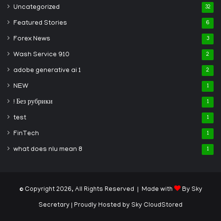
Uncategorized
32
Featured Stories
6
Forex News
3
Wash Service 910
2
adobe generative ai 1
2
NEW
1
! Без рубрики
1
test
1
FinTech
1
what does nlu mean 8
1
© Copyright 2026, All Rights Reserved | Made with
By Sky
Secretary
| Proudly Hosted by
Sky CloudStored