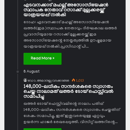
എടവനക്കാട് മഹല്ല് അസോസിയേഷന്‍
സ്ഥാപക നേതാവ് റസാക്ക് മുല്ലക്കരയ്ക്ക്
യാത്രയയപ്പ് നല്‍കി
ദോഹ: എടവനക്കാട് മഹല്ല് അസോസിയേഷന്‍
ഖത്തര്‍(ഇമ )സ്ഥാപക നേതാവും ദീര്‍ഘകാല ഖത്തര്‍
പ്രവാസിയുമായ റസാക്ക് മുല്ലക്കരയ്ക്ക് ഇമ
അസോസിയേഷന്റെ നേതൃത്വത്തില്‍ ഊഷ്മളമായ
യാത്രയയപ്പ് നല്‍കി.പ്രസിഡന്റ് പി…
Read More »
8 August
ഡോ. അമാനുല്ല വടക്കാങ്ങര
1,013
148,000-ലധികം സന്ദര്‍ശകരെ സ്വാഗതം
ചെയ്ത നാലാമത് ഖത്തര്‍ ടോയ് ഫെസ്റ്റിവല്‍
സമാപിച്ചു
ഖത്തര്‍ ടോയ് ഫെസ്റ്റിവലിന്റെ നാലാം പതിപ്പ്
148,000-ലധികം സന്ദര്‍ശകരെ സ്വാഗതം ചെയ്തതിന്
ശേഷം സമാപിച്ചു, ഇത് ഇതുവരെയുള്ള ഏറ്റവും
ഉയര്‍ന്ന ഹാജര്‍ രേഖപ്പെടുത്തി. വിസിറ്റ് ഖത്തറിന്റെ…