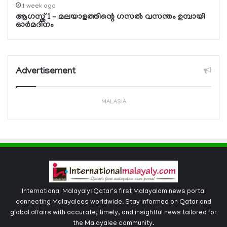
1 week ago
ആഗസ്ത് 1 – മലയാളത്തിന്റെ ഗസല്‍ വസന്തം ഉമ്പായി
ഓര്‍മദിനം
Advertisement
MALASIA
International Malayaly: Qatar's first Malayalam news portal
connecting Malayalees worldwide. Stay informed on Qatar and
global affairs with accurate, timely, and insightful news tailored for
the Malayalee community.