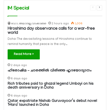
IM Special
Previous
Next
page
page
ഡോ. അമാനുല്ല വടക്കാങ്ങര
2 hours ago
1,006
Hiroshima day observance calls for a war-free
world
Doha: The devastating lessons of Hiroshima continue to
remind humanity that peace is the only…
Read More »
2 days ago
ഹിരോഷിമ – ചാരത്തിൽ വിരിഞ്ഞ ഹൃദയോദ്യാനം
6 days ago
Rich tributes paid to ghazal legend Umbayi on his
death anniversary in Doha
6 days ago
Qatar expatriate Nishab Guruvayoor’s debut novel
‘Mara’ launched in Doha