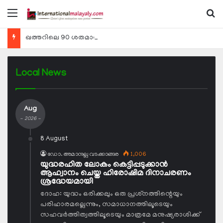
Menu
Se
ഖത്തറിലെ 90 ശതമാനം കമ്പനികളും 2025 ലെ ടാക്‌സ് റിട്ടേണുകള്‍ സമര്‍പ്പിച്ചു
Local News
Aug
- 2026 -
8 August
ഡോ. അമാനുല്ല വടക്കാങ്ങര
1,006
യുദ്ധരഹിത ലോകം കെട്ടിപ്പടുക്കാന്‍
ആഹ്വാനം ചെയ്ത ഹിരോഷിമ ദിനാചരണം
ശ്രദ്ധേയമായി
ദോഹ: യുദ്ധം ഒരിക്കലും ഒരു പ്രശ്‌നത്തിന്റെയും
പരിഹാരമല്ലെന്നും, സമാധാനത്തിലൂടെയും
സഹവര്‍ത്തിത്വത്തിലൂടെയും മാത്രമേ മനുഷ്യരാശിക്ക്