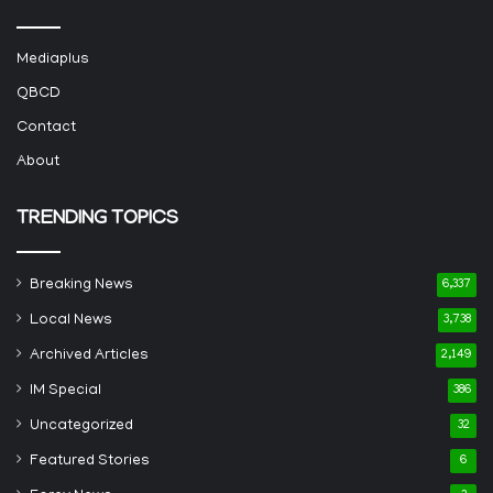
Mediaplus
QBCD
Contact
About
TRENDING TOPICS
Breaking News
6,337
Local News
3,738
Archived Articles
2,149
IM Special
386
Uncategorized
32
Featured Stories
6