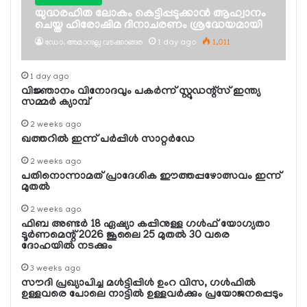
യുദ്ധരഹിത ലോകം കെട്ടിപ്പടുക്കാന്‍ ആഹ്വാനം
ചെയ്ത ഹിരോഷിമ ദിനാചരണം ശ്രദ്ധേയമായി
ഡോ. അമാനുല്ല വടക്കാങ്ങര
1 day ago
1,011
1 day ago
വിജ്ഞാനം വിനോദവും പകര്‍ന്ന് സ്റ്റുഡന്റ്‌സ് ഇന്ത്യ
സമ്മര്‍ ക്യാമ്പ്
2 weeks ago
ഖത്തറില്‍ ഇന്ന് പര്‍പ്പിള്‍ സാറ്റര്‍ഡേ
2 weeks ago
പതിനൊന്നാമത് പ്രാദേശിക ഈത്തപ്പഴോത്സവം ഇന്ന്
മുതല്‍
2 weeks ago
ഫിബ അണ്ടര്‍ 18 ഏഷ്യാ കപ്പിനുള്ള ഗള്‍ഫ് യോഗ്യതാ
ടൂര്‍ണമെന്റ് 2026 ജൂലൈ 25 മുതല്‍ 30 വരെ
ദോഹയില്‍ നടക്കും
3 weeks ago
സൗദി പ്രഖ്യാപിച്ച മള്‍ട്ടിപ്പിള്‍ ഉംറ വിസ, ഗള്‍ഫില്‍
ഉള്ളവരെ പോലെ നാട്ടില്‍ ഉള്ളവര്‍ക്കും പ്രയോജനപ്പെടും