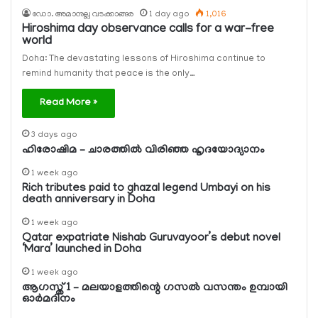
ഡോ. അമാനുല്ല വടക്കാങ്ങര
1 day ago
1,016
Hiroshima day observance calls for a war-free
world
Doha: The devastating lessons of Hiroshima continue to
remind humanity that peace is the only…
Read More »
3 days ago
ഹിരോഷിമ – ചാരത്തിൽ വിരിഞ്ഞ ഹൃദയോദ്യാനം
1 week ago
Rich tributes paid to ghazal legend Umbayi on his
death anniversary in Doha
1 week ago
Qatar expatriate Nishab Guruvayoor’s debut novel
‘Mara’ launched in Doha
1 week ago
ആഗസ്ത് 1 – മലയാളത്തിന്റെ ഗസല്‍ വസന്തം ഉമ്പായി
ഓര്‍മദിനം