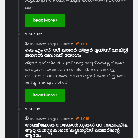
നറുക്കെടുപ്പ് വിജയികള്‍ക്കുള്ള സമ്മാനങ്ങള്‍ ഗ്രാന്‍ഡ്
മാള്‍…
Read More »
9 August
ഡോ. അമാനുല്ല വടക്കാങ്ങര
1,011
കെ എം സി സി ഖത്തര്‍ തിരൂര്‍ മുനിസിപ്പാലിറ്റി
ജനറല്‍ ബോഡി യോഗം
തിരൂര്‍ മുനിസിപ്പല്‍ പ്രസിഡന്റ് ദാവൂദ് നെല്ലേരിയുടെ
അധ്യക്ഷതയില്‍ നടന്ന പരിപാടി, ഹംസ ചെമ്പ്ര
സ്വാഗത പ്രസംഗത്തോടെ ഔദ്യോഗികമായി തുടക്കം
കുറിച്ചു; കെ എം സി സി…
Read More »
9 August
ഡോ. അമാനുല്ല വടക്കാങ്ങര
1,015
അഞ്ച് ലോക റെക്കോര്‍ഡുകള്‍ സ്വന്തമാക്കിയ
ആറു വയസ്സുകാരന് ക്യുമേറ്റ്‌സ് ഖത്തറിന്റെ
ആദരം