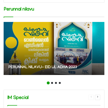
Perunnal nilavu
PERUNNAL NILAVU- EID UL ADHA 2023
IM Special
Previous
Next
page
page