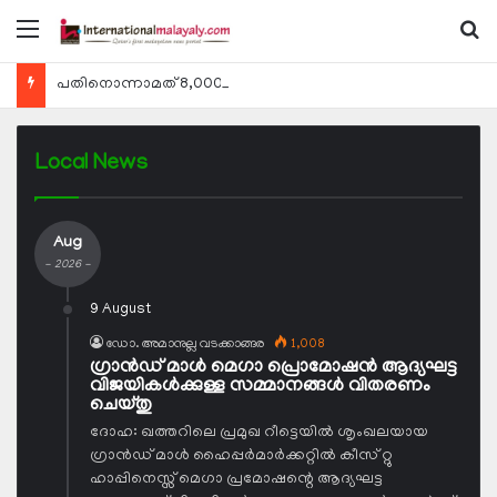
Menu
Se
പതിനൊന്നാമത് 8,000 മീറ്റര്‍ കൊടുമുടി കീഴടക്കി ഖത്തരി പര്‍വതാരോഹക ശൈഖ അസ്മ ബിന്‍ത് താനി അല്‍-താനി
Local News
Aug
- 2026 -
9 August
ഡോ. അമാനുല്ല വടക്കാങ്ങര
1,008
ഗ്രാന്‍ഡ് മാള്‍ മെഗാ പ്രൊമോഷന്‍ ആദ്യഘട്ട
വിജയികള്‍ക്കുള്ള സമ്മാനങ്ങള്‍ വിതരണം
ചെയ്തു
ദോഹ: ഖത്തറിലെ പ്രമുഖ റീട്ടെയില്‍ ശൃംഖലയായ
ഗ്രാന്‍ഡ് മാള്‍ ഹൈപ്പര്‍മാര്‍ക്കറ്റില്‍ കീസ് റ്റു
ഹാപ്പിനെസ്സ് മെഗാ പ്രമോഷന്റെ ആദ്യഘട്ട