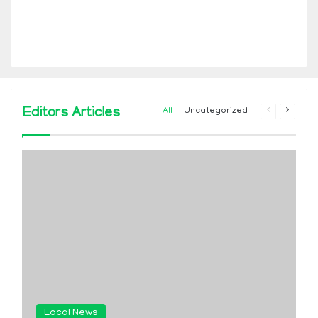
Editors Articles
Previous
Next
All
Uncategorized
page
page
Local News