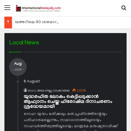
Menu
Se
ഖത്തറിലെ 90 ശതമാനം കമ്പനികളും 2025 ലെ ടാക്‌സ് റിട്ടേണുകള്‍ സമര്‍പ്പിച്ചു
Local News
Aug
- 2026 -
8 August
ഡോ. അമാനുല്ല വടക്കാങ്ങര
1,006
യുദ്ധരഹിത ലോകം കെട്ടിപ്പടുക്കാന്‍
ആഹ്വാനം ചെയ്ത ഹിരോഷിമ ദിനാചരണം
ശ്രദ്ധേയമായി
ദോഹ: യുദ്ധം ഒരിക്കലും ഒരു പ്രശ്‌നത്തിന്റെയും
പരിഹാരമല്ലെന്നും, സമാധാനത്തിലൂടെയും
സഹവര്‍ത്തിത്വത്തിലൂടെയും മാത്രമേ മനുഷ്യരാശിക്ക്