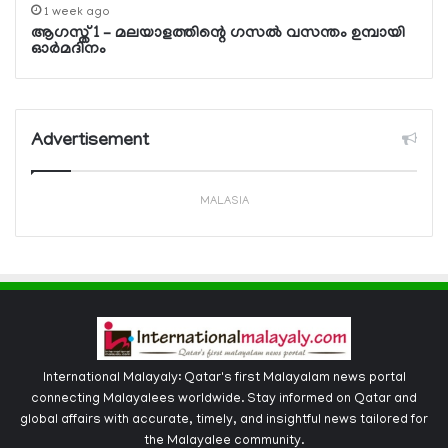
1 week ago
ആഗസ്ത് 1 – മലയാളത്തിന്റെ ഗസല്‍ വസന്തം ഉമ്പായി
ഓര്‍മദിനം
Advertisement
MALASIA
International Malayaly: Qatar's first Malayalam news portal
connecting Malayalees worldwide. Stay informed on Qatar and
global affairs with accurate, timely, and insightful news tailored for
the Malayalee community.