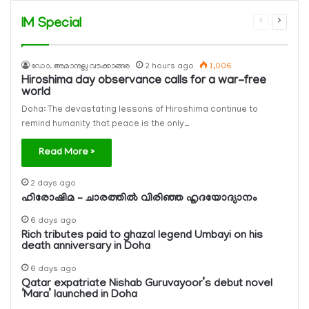
IM Special
Previous
Next
page
page
ഡോ. അമാനുല്ല വടക്കാങ്ങര
2 hours ago
1,006
Hiroshima day observance calls for a war-free
world
Doha: The devastating lessons of Hiroshima continue to
remind humanity that peace is the only…
Read More »
2 days ago
ഹിരോഷിമ – ചാരത്തിൽ വിരിഞ്ഞ ഹൃദയോദ്യാനം
6 days ago
Rich tributes paid to ghazal legend Umbayi on his
death anniversary in Doha
6 days ago
Qatar expatriate Nishab Guruvayoor’s debut novel
‘Mara’ launched in Doha