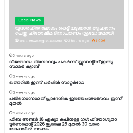
Local News
യുദ്ധരഹിത ലോകം കെട്ടിപ്പടുക്കാന്‍ ആഹ്വാനം
ചെയ്ത ഹിരോഷിമ ദിനാചരണം ശ്രദ്ധേയമായി
ഡോ. അമാനുല്ല വടക്കാങ്ങര
3 hours ago
1,006
3 hours ago
വിജ്ഞാനം വിനോദവും പകര്‍ന്ന് സ്റ്റുഡന്റ്‌സ് ഇന്ത്യ
സമ്മര്‍ ക്യാമ്പ്
2 weeks ago
ഖത്തറില്‍ ഇന്ന് പര്‍പ്പിള്‍ സാറ്റര്‍ഡേ
2 weeks ago
പതിനൊന്നാമത് പ്രാദേശിക ഈത്തപ്പഴോത്സവം ഇന്ന്
മുതല്‍
2 weeks ago
ഫിബ അണ്ടര്‍ 18 ഏഷ്യാ കപ്പിനുള്ള ഗള്‍ഫ് യോഗ്യതാ
ടൂര്‍ണമെന്റ് 2026 ജൂലൈ 25 മുതല്‍ 30 വരെ
ദോഹയില്‍ നടക്കും