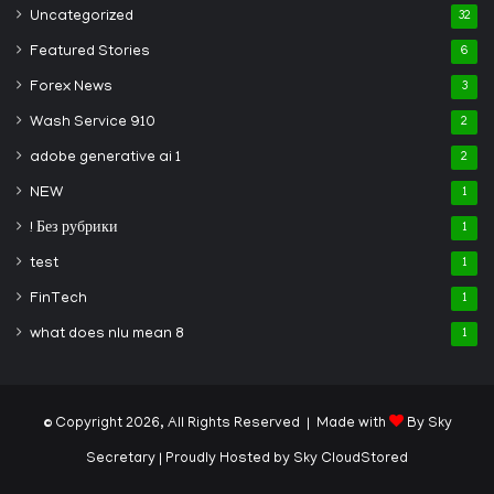
Uncategorized
32
Featured Stories
6
Forex News
3
Wash Service 910
2
adobe generative ai 1
2
NEW
1
! Без рубрики
1
test
1
FinTech
1
what does nlu mean 8
1
© Copyright 2026, All Rights Reserved | Made with
By Sky
Secretary
| Proudly Hosted by
Sky CloudStored