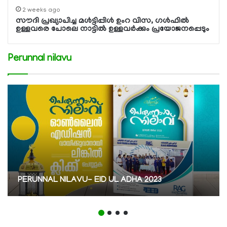
2 weeks ago
സൗദി പ്രഖ്യാപിച്ച മള്‍ട്ടിപ്പിള്‍ ഉംറ വിസ, ഗള്‍ഫില്‍
ഉള്ളവരെ പോലെ നാട്ടില്‍ ഉള്ളവര്‍ക്കും പ്രയോജനപ്പെടും
Perunnal nilavu
PERUNNAL NILAVU- EID UL ADHA 2023