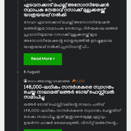
എടവനക്കാട് മഹല്ല് അസോസിയേഷന്‍
സ്ഥാപക നേതാവ് റസാക്ക് മുല്ലക്കരയ്ക്ക്
യാത്രയയപ്പ് നല്‍കി
ദോഹ: എടവനക്കാട് മഹല്ല് അസോസിയേഷന്‍
ഖത്തര്‍(ഇമ )സ്ഥാപക നേതാവും ദീര്‍ഘകാല ഖത്തര്‍
പ്രവാസിയുമായ റസാക്ക് മുല്ലക്കരയ്ക്ക് ഇമ
അസോസിയേഷന്റെ നേതൃത്വത്തില്‍ ഊഷ്മളമായ
യാത്രയയപ്പ് നല്‍കി.പ്രസിഡന്റ് പി…
Read More »
8 August
ഡോ. അമാനുല്ല വടക്കാങ്ങര
1,013
148,000-ലധികം സന്ദര്‍ശകരെ സ്വാഗതം
ചെയ്ത നാലാമത് ഖത്തര്‍ ടോയ് ഫെസ്റ്റിവല്‍
സമാപിച്ചു
ഖത്തര്‍ ടോയ് ഫെസ്റ്റിവലിന്റെ നാലാം പതിപ്പ്
148,000-ലധികം സന്ദര്‍ശകരെ സ്വാഗതം ചെയ്തതിന്
ശേഷം സമാപിച്ചു, ഇത് ഇതുവരെയുള്ള ഏറ്റവും
ഉയര്‍ന്ന ഹാജര്‍ രേഖപ്പെടുത്തി. വിസിറ്റ് ഖത്തറിന്റെ…