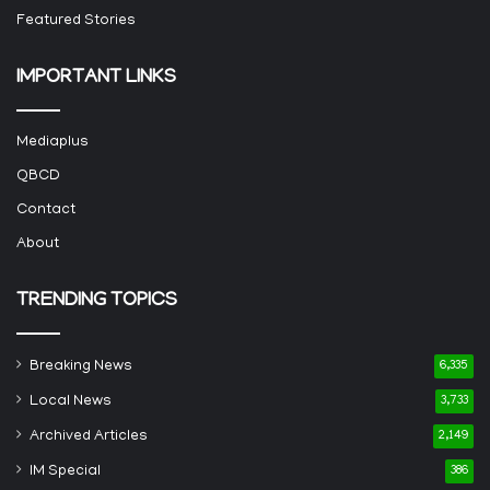
Featured Stories
IMPORTANT LINKS
Mediaplus
QBCD
Contact
About
TRENDING TOPICS
Breaking News
6,335
Local News
3,733
Archived Articles
2,149
IM Special
386