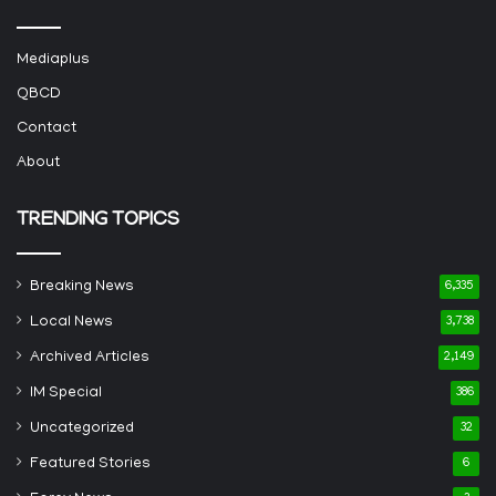
Mediaplus
QBCD
Contact
About
TRENDING TOPICS
Breaking News
6,335
Local News
3,738
Archived Articles
2,149
IM Special
386
Uncategorized
32
Featured Stories
6