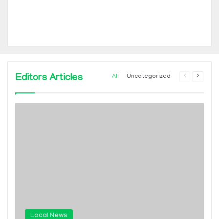
Editors Articles
Previous
Next
All
Uncategorized
page
page
Local News