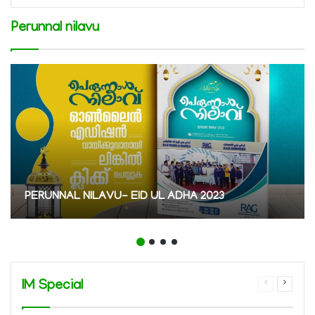
Perunnal nilavu
PERUNNAL NILAVU- EID UL ADHA 2023
IM Special
Previous
Next
page
page