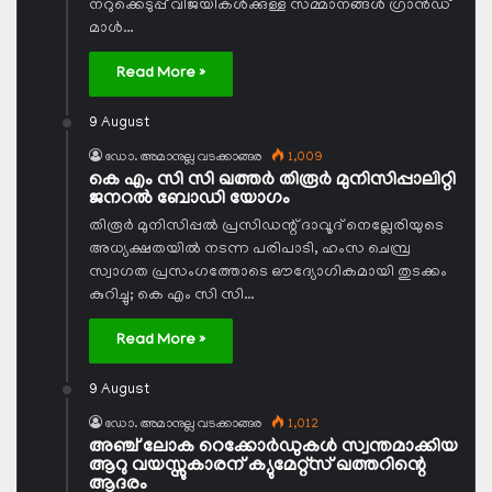
നറുക്കെടുപ്പ് വിജയികള്‍ക്കുള്ള സമ്മാനങ്ങള്‍ ഗ്രാന്‍ഡ്
മാള്‍…
Read More »
9 August
ഡോ. അമാനുല്ല വടക്കാങ്ങര
1,009
കെ എം സി സി ഖത്തര്‍ തിരൂര്‍ മുനിസിപ്പാലിറ്റി
ജനറല്‍ ബോഡി യോഗം
തിരൂര്‍ മുനിസിപ്പല്‍ പ്രസിഡന്റ് ദാവൂദ് നെല്ലേരിയുടെ
അധ്യക്ഷതയില്‍ നടന്ന പരിപാടി, ഹംസ ചെമ്പ്ര
സ്വാഗത പ്രസംഗത്തോടെ ഔദ്യോഗികമായി തുടക്കം
കുറിച്ചു; കെ എം സി സി…
Read More »
9 August
ഡോ. അമാനുല്ല വടക്കാങ്ങര
1,012
അഞ്ച് ലോക റെക്കോര്‍ഡുകള്‍ സ്വന്തമാക്കിയ
ആറു വയസ്സുകാരന് ക്യുമേറ്റ്‌സ് ഖത്തറിന്റെ
ആദരം