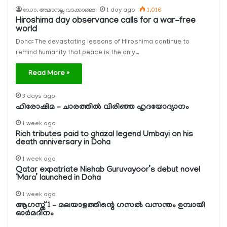
ഡോ. അമാനുല്ല വടക്കാങ്ങര
1 day ago
1,016
Hiroshima day observance calls for a war-free
world
Doha: The devastating lessons of Hiroshima continue to
remind humanity that peace is the only…
Read More »
3 days ago
ഹിരോഷിമ – ചാരത്തിൽ വിരിഞ്ഞ ഹൃദയോദ്യാനം
1 week ago
Rich tributes paid to ghazal legend Umbayi on his
death anniversary in Doha
1 week ago
Qatar expatriate Nishab Guruvayoor’s debut novel
‘Mara’ launched in Doha
1 week ago
ആഗസ്ത് 1 – മലയാളത്തിന്റെ ഗസല്‍ വസന്തം ഉമ്പായി
ഓര്‍മദിനം