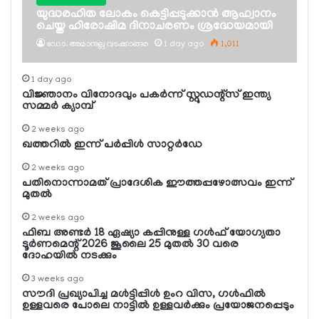
യുദ്ധരഹിത ലോകം കെട്ടിപ്പടുക്കാന്‍ ആഹ്വാനം
ചെയ്ത ഹിരോഷിമ ദിനാചരണം ശ്രദ്ധേയമായി
ഡോ. അമാനുല്ല വടക്കാങ്ങര
1 day ago
1,011
1 day ago
വിജ്ഞാനം വിനോദവും പകര്‍ന്ന് സ്റ്റുഡന്റ്‌സ് ഇന്ത്യ
സമ്മര്‍ ക്യാമ്പ്
2 weeks ago
ഖത്തറില്‍ ഇന്ന് പര്‍പ്പിള്‍ സാറ്റര്‍ഡേ
2 weeks ago
പതിനൊന്നാമത് പ്രാദേശിക ഈത്തപ്പഴോത്സവം ഇന്ന്
മുതല്‍
2 weeks ago
ഫിബ അണ്ടര്‍ 18 ഏഷ്യാ കപ്പിനുള്ള ഗള്‍ഫ് യോഗ്യതാ
ടൂര്‍ണമെന്റ് 2026 ജൂലൈ 25 മുതല്‍ 30 വരെ
ദോഹയില്‍ നടക്കും
3 weeks ago
സൗദി പ്രഖ്യാപിച്ച മള്‍ട്ടിപ്പിള്‍ ഉംറ വിസ, ഗള്‍ഫില്‍
ഉള്ളവരെ പോലെ നാട്ടില്‍ ഉള്ളവര്‍ക്കും പ്രയോജനപ്പെടും