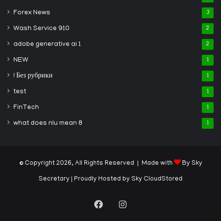
Forex News
3
Wash Service 910
2
adobe generative ai 1
2
NEW
1
! Без рубрики
1
test
1
FinTech
1
what does nlu mean 8
1
© Copyright 2026, All Rights Reserved | Made with
By Sky
Secretary
| Proudly Hosted by
Sky CloudStored
Facebook
Instagram