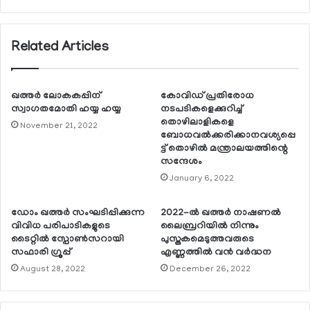
Related Articles
ഖത്തര്‍ ലോകകപ്പിന്
കോവിഡ് പ്രതിരോധ
സ്വാഗതമോതി ഹയ്യ ഹയ്യ
നടപടികളെക്കുറിച്ച്
തൊഴിലാളികളെ
November 21, 2022
ബോധവല്‍ക്കരിക്കാനവശ്യപ്പെ
ട്ട് തൊഴില്‍ മന്ത്രാലയത്തിന്റെ
സന്ദേശം
January 6, 2022
ഡോം ഖത്തര്‍ സംഘടിപ്പിക്കുന്ന
2022-ല്‍ ഖത്തര്‍ നാഷണല്‍
വിവിധ പരിപാടികളുടെ
ലൈബ്രറിയില്‍ നിന്നും
ടൈറ്റില്‍ സ്പോണ്‍സറായി
പുസ്തകമെടുത്തവരുടെ
സഫാരി ഗ്രൂപ്പ്
എണ്ണത്തില്‍ വന്‍ വര്‍ദ്ധന
August 28, 2022
December 26, 2022