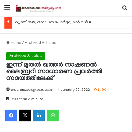
Menu
Se
വ്യക്തിഗത, സ്ഥാപന പോര്‍ട്ടലുകള്‍ വഴി ലഭ്യമാകുന്ന ചില ഇലക്ട്രോണിക് സേവനങ്ങള്‍ വാരാന്ത്യത്തില്‍ മുടങ്ങും
Home
/
Archived Articles
Archived Articles
ഇന്ന് മുതല്‍ ഖത്തര്‍ നാഷണല്‍
ലൈബ്രറി സാധാരണ പ്രവര്‍ത്തി
സമയത്തിലേക്ക്
ഡോ. അമാനുല്ല വടക്കാങ്ങര
January 25, 2022
1,190
Less than a minute
Facebook
X
LinkedIn
WhatsApp