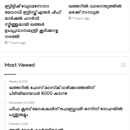
ബ്രിട്ടീഷ് വ്യോമസേനാ
ഖത്തറില്‍ വാരാന്ത്യത്തില്‍
മേധാവി ബ്രിസ്ത് എയര്‍ ചീഫ്
മഴക്ക് സാധ്യത
മാര്‍ഷല്‍ ഹാര്‍വി
7 hours ago
സ്മിത്തുമായി ഖത്തര്‍
ഉപപ്രധാനമന്ത്രി കൂടിക്കാഴ്ച
നടത്തി
7 hours ago
Most Viewed
January 31, 2021
ഖത്തറില്‍ ഫേസ് മാസ്‌ക് ധരിക്കാത്തതിന്
പിടിയിലായവര്‍ 8000 കടന്നു
December 24, 2020
ഫിഫ ക്ലബ് ലോകകപ്പിന് ഫെബ്രുവരി ഒന്നിന് ദോഹയില്‍
പന്തുരുളും
February 1, 2021