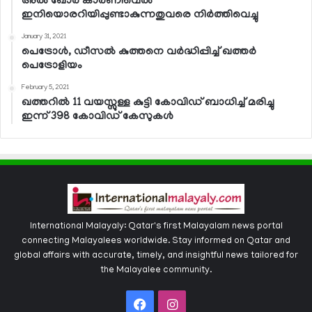
അല്‍ ഖോര്‍ കാര്‍ണിവെല്‍
ഇനിയൊരറിയിപ്പുണ്ടാകുന്നതുവരെ നിര്‍ത്തിവെച്ചു
January 31, 2021
പെട്രോള്‍, ഡീസല്‍ കുത്തനെ വര്‍ദ്ധിപ്പിച്ച് ഖത്തര്‍
പെട്രോളിയം
February 5, 2021
ഖത്തറില്‍ 11 വയസ്സുള്ള കുട്ടി കോവിഡ് ബാധിച്ച് മരിച്ചു
ഇന്ന് 398 കോവിഡ് കേസുകള്‍
International Malayaly: Qatar's first Malayalam news portal
connecting Malayalees worldwide. Stay informed on Qatar and
global affairs with accurate, timely, and insightful news tailored for
the Malayalee community.
Facebook
Instagram