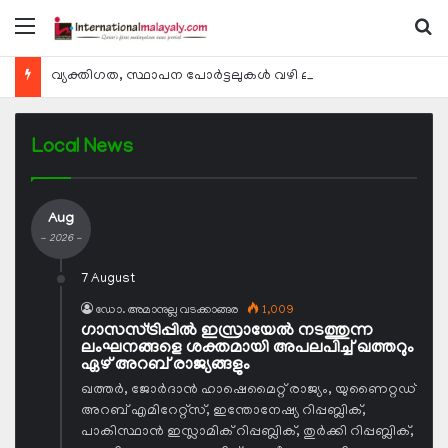
Menu
Se
വ്യക്തിഗത, സ്ഥാപന പോര്‍ട്ടലുകള്‍ വഴി ലഭ്യമാകുന്ന ചില ഇലക്ട്രോണിക് സേവനങ്ങള്‍ വാരാന്ത്യത്തില്‍ മുടങ്ങും
Local News
Aug
- 2026 -
7 August
ഡോ. അമാനുല്ല വടക്കാങ്ങര
1,009
ഗാസസ്ട്രിപ്പില്‍ ഇസ്രായേല്‍ നടത്തുന്ന
ലംഘനങ്ങളെ ശക്തമായി അപലപിച്ച് ഖത്തറും
ഏഴ് അറബ് രാജ്യങ്ങളും
ഖത്തര്‍, ജോര്‍ദാന്‍ ഹാഷെമൈറ്റ് രാജ്യം, യുണൈറ്റഡ്
അറബ് എമിറേറ്റ്‌സ്, ഇന്തോനേഷ്യ റിപ്പബ്ലിക്,
പാകിസ്ഥാന്‍ ഇസ്ലാമിക് റിപ്പബ്ലിക്, തുര്‍ക്കി റിപ്പബ്ലിക്,