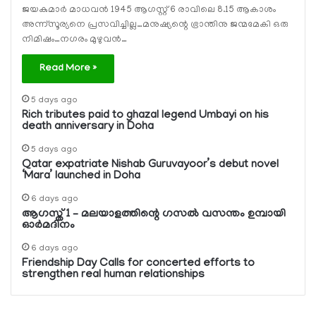
ജയകുമാര്‍ മാധവന്‍ 1945 ആഗസ്റ്റ്‌ 6 രാവിലെ 8.15 ആകാശം
അന്ന്സൂര്യനെ പ്രസവിച്ചില്ല…മനുഷ്യന്റെ ഭ്രാന്തിനു ജന്മമേകി ഒരു
നിമിഷം…നഗരം മുഴുവൻ…
Read More »
5 days ago
Rich tributes paid to ghazal legend Umbayi on his
death anniversary in Doha
5 days ago
Qatar expatriate Nishab Guruvayoor’s debut novel
‘Mara’ launched in Doha
6 days ago
ആഗസ്ത് 1 – മലയാളത്തിന്റെ ഗസല്‍ വസന്തം ഉമ്പായി
ഓര്‍മദിനം
6 days ago
Friendship Day Calls for concerted efforts to
strengthen real human relationships