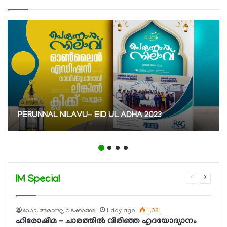
PERUNNAL NILAVU- EID UL ADHA 2023
IM Special
Previous
Next
page
page
ഡോ. അമാനുല്ല വടക്കാങ്ങര
1 day ago
1,081
ഹിരോഷിമ – ചാരത്തിൽ വിരിഞ്ഞ ഹൃദയോദ്യാനം