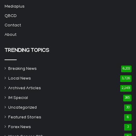
Mediaplus
QBCD
Contact
About
TRENDING TOPICS
Breaking News
6,333
Local News
3,726
Archived Articles
2,149
IM Special
385
Uncategorized
30
Featured Stories
6
Forex News
3