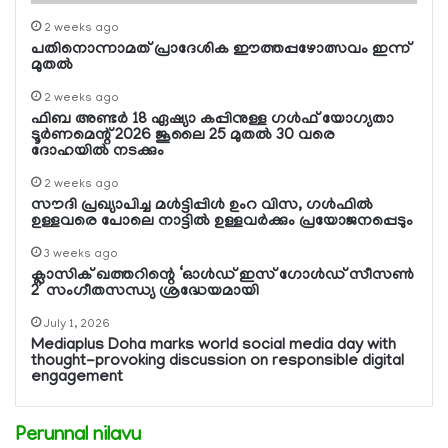
2 weeks ago
പതിനൊന്നാമത് പ്രാദേശിക ഈത്തപ്പഴോത്സവം ഇന്ന്
മുതല്‍
2 weeks ago
ഫിബ അണ്ടര്‍ 18 ഏഷ്യാ കപ്പിനുള്ള ഗള്‍ഫ് യോഗ്യതാ
ടൂര്‍ണമെന്റ് 2026 ജൂലൈ 25 മുതല്‍ 30 വരെ
ദോഹയില്‍ നടക്കും
2 weeks ago
സൗദി പ്രഖ്യാപിച്ച മള്‍ട്ടിപ്പിള്‍ ഉംറ വിസ, ഗള്‍ഫില്‍
ഉള്ളവരെ പോലെ നാട്ടില്‍ ഉള്ളവര്‍ക്കും പ്രയോജനപ്പെടും
3 weeks ago
ക്ലാസിക് ഖത്തറിന്റെ ‘ഓള്‍ഡ് ഇസ് ഗോള്‍ഡ് സീസണ്‍
2’ സംഗീതസന്ധ്യ ശ്രദ്ധേയമായി
July 1, 2026
Mediaplus Doha marks world social media day with
thought-provoking discussion on responsible digital
engagement
Perunnal nilavu