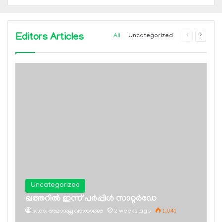
Editors Articles
Previous
Next
All
Uncategorized
page
page
Uncategorized
ഖത്തറില്‍ ഇന്ന് പര്‍പ്പിള്‍ സാറ്റര്‍ഡേ
ഡോ. അമാനുല്ല വടക്കാങ്ങര
2 weeks ago
1,041