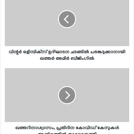
വിന്റര്‍ ഒളിമ്പിക്‌സ് ഉദ്ഘാടന ചടങ്ങില്‍ പങ്കെടുക്കാനായി
ഖത്തര്‍ അമീര്‍ ബീജിംഗില്‍
ഖത്തറിനാശ്വാസം, പ്രതിദിന കോവിഡ് കേസുകള്‍