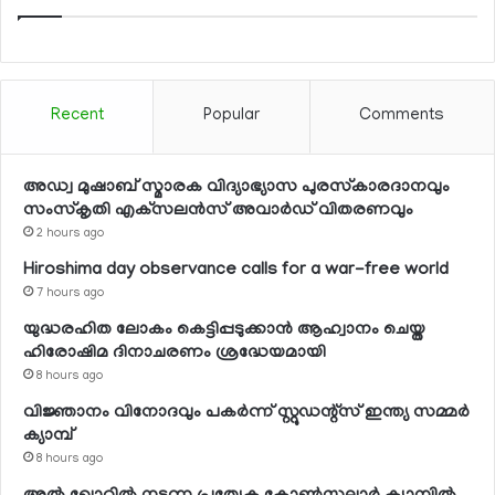
Recent
Popular
Comments
അഡ്വ മുഷാബ് സ്മാരക വിദ്യാഭ്യാസ പുരസ്‌കാരദാനവും
സംസ്‌കൃതി എക്‌സലന്‍സ് അവാര്‍ഡ് വിതരണവും
2 hours ago
Hiroshima day observance calls for a war-free world
7 hours ago
യുദ്ധരഹിത ലോകം കെട്ടിപ്പടുക്കാന്‍ ആഹ്വാനം ചെയ്ത
ഹിരോഷിമ ദിനാചരണം ശ്രദ്ധേയമായി
8 hours ago
വിജ്ഞാനം വിനോദവും പകര്‍ന്ന് സ്റ്റുഡന്റ്‌സ് ഇന്ത്യ സമ്മര്‍
ക്യാമ്പ്
8 hours ago