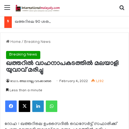
Menu
Se
ഖത്തറിലെ 90 ശതമാനം കമ്പനികളും 2025 ലെ ടാക്‌സ് റിട്ടേണുകള്‍ സമര്‍പ്പിച്ചു
Home
/
Breaking News
Breaking News
ഖത്തറില്‍ വാഹനാപകടത്തില്‍ മലയാളി
യുവാവ് മരിച്ചു
ഡോ. അമാനുല്ല വടക്കാങ്ങര
February 4, 2022
1,192
Less than a minute
Facebook
X
LinkedIn
WhatsApp
ദോഹ : ഖത്തറിലെ ഉംസൈദില്‍ ഡെസേര്‍ട്ട് സഫാരിക്ക്