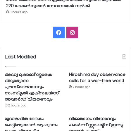
അല്‍ ഖോറില്‍ നടന്ന പ്രത്യേക കോണ്‍സുലാര്‍ ക്യാമ്പില്‍
220 കോണ്‍സുലാര്‍ സേവനങ്ങള്‍ നല്‍കി
9 hours ago
Facebook
Instagram
Last Modified
അഡ്വ മുഷാബ് സ്മാരക
Hiroshima day observance
വിദ്യാഭ്യാസ
calls for a war-free world
പുരസ്‌കാരദാനവും
7 hours ago
സംസ്‌കൃതി എക്‌സലന്‍സ്
അവാര്‍ഡ് വിതരണവും
2 hours ago
യുദ്ധരഹിത ലോകം
വിജ്ഞാനം വിനോദവും
കെട്ടിപ്പടുക്കാന്‍ ആഹ്വാനം
പകര്‍ന്ന് സ്റ്റുഡന്റ്‌സ് ഇന്ത്യ