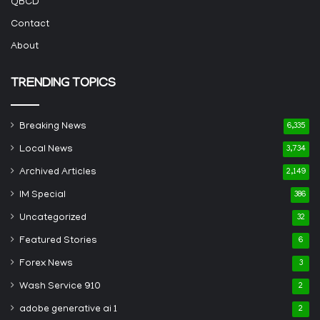
QBCD
Contact
About
TRENDING TOPICS
Breaking News
6,335
Local News
3,734
Archived Articles
2,149
IM Special
386
Uncategorized
32
Featured Stories
6
Forex News
3
Wash Service 910
2
adobe generative ai 1
2