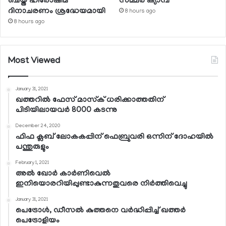
ചെയ്ത ഹിരോഷിമ
സമ്മര്‍ ക്യാമ്പ്
ദിനാചരണം ശ്രദ്ധേയമായി
8 hours ago
8 hours ago
Most Viewed
January 31, 2021
ഖത്തറില്‍ ഫേസ് മാസ്‌ക് ധരിക്കാത്തതിന്
പിടിയിലായവര്‍ 8000 കടന്നു
December 24, 2020
ഫിഫ ക്ലബ് ലോകകപ്പിന് ഫെബ്രുവരി ഒന്നിന് ദോഹയില്‍
പന്തുരുളും
February 1, 2021
അല്‍ ഖോര്‍ കാര്‍ണിവെല്‍
ഇനിയൊരറിയിപ്പുണ്ടാകുന്നതുവരെ നിര്‍ത്തിവെച്ചു
January 31, 2021
പെട്രോള്‍, ഡീസല്‍ കുത്തനെ വര്‍ദ്ധിപ്പിച്ച് ഖത്തര്‍
പെട്രോളിയം