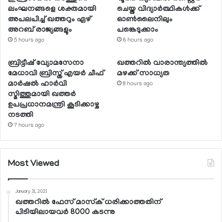
ലംഘനങ്ങളെ ശക്തമായി
ചെയ്ത വിദ്യാര്‍ത്ഥികള്‍ക്ക്
അപലപിച്ച് ഖത്തറും ഏഴ്
ഓണ്‍ലൈനിലും
അറബ് രാജ്യങ്ങളും
പങ്കെടുക്കാം
5 hours ago
6 hours ago
ബ്രിട്ടീഷ് വ്യോമസേനാ
ഖത്തറില്‍ വാരാന്ത്യത്തില്‍
മേധാവി ബ്രിസ്ത് എയര്‍ ചീഫ്
മഴക്ക് സാധ്യത
മാര്‍ഷല്‍ ഹാര്‍വി
8 hours ago
സ്മിത്തുമായി ഖത്തര്‍
ഉപപ്രധാനമന്ത്രി കൂടിക്കാഴ്ച
നടത്തി
7 hours ago
Most Viewed
January 31, 2021
ഖത്തറില്‍ ഫേസ് മാസ്‌ക് ധരിക്കാത്തതിന്
പിടിയിലായവര്‍ 8000 കടന്നു