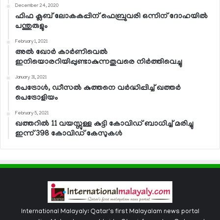
December 24, 2020
ഫിഫ ക്ലബ് ലോകകപ്പിന് ഫെബ്രുവരി ഒന്നിന് ദോഹയില്‍
പന്തുരുളും
February 1, 2021
അല്‍ ഖോര്‍ കാര്‍ണിവെല്‍
ഇനിയൊരറിയിപ്പുണ്ടാകുന്നതുവരെ നിര്‍ത്തിവെച്ചു
January 31, 2021
പെട്രോള്‍, ഡീസല്‍ കുത്തനെ വര്‍ദ്ധിപ്പിച്ച് ഖത്തര്‍
പെട്രോളിയം
February 5, 2021
ഖത്തറില്‍ 11 വയസ്സുള്ള കുട്ടി കോവിഡ് ബാധിച്ച് മരിച്ചു
ഇന്ന് 398 കോവിഡ് കേസുകള്‍
International Malayaly: Qatar's first Malayalam news portal