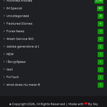
Archived Articles
2,149
IM Special
385
Uncategorized
30
Featured Stories
6
Forex News
3
Wash Service 910
2
adobe generative ai 1
2
NEW
1
! Без рубрики
1
test
1
FinTech
1
what does nlu mean 8
1
© Copyright 2026, All Rights Reserved | Made with
By Sky