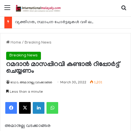
Menu
Se
വ്യക്തിഗത, സ്ഥാപന പോര്‍ട്ടലുകള്‍ വഴി ലഭ്യമാകുന്ന ചില ഇലക്ട്രോണിക് സേവനങ്ങള്‍ വാരാന്ത്യത്തില്‍ മുടങ്ങും
Home
/
Breaking News
Breaking News
റമദാന്‍ മാസപ്പിറവി കണ്ടാല്‍ റിപ്പോര്‍ട്ട്
ചെയ്യണം
ഡോ. അമാനുല്ല വടക്കാങ്ങര
March 30, 2022
1,201
Less than a minute
Facebook
X
LinkedIn
WhatsApp
അമാനുല്ല വടക്കാങ്ങര