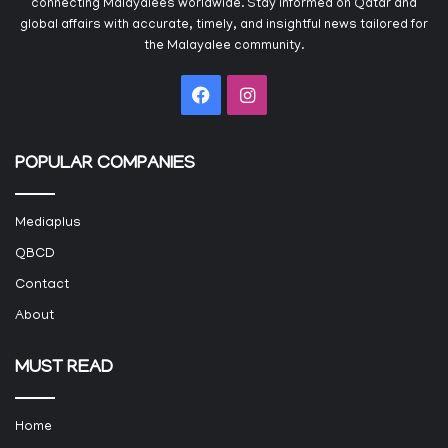
connecting Malayalees worldwide. Stay informed on Qatar and
global affairs with accurate, timely, and insightful news tailored for
the Malayalee community.
Facebook
Instagram
POPULAR COMPANIES
Mediaplus
QBCD
Contact
About
MUST READ
Home