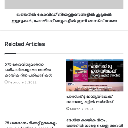
ഖത്തറില്‍ കോവിഡ് നിയന്ത്രണങ്ങളില്‍ കൂടുതല്‍
ഇളവുകള്‍, ഷോപ്പിംഗ് മാളുകളില്‍ ഇനി മാസ്‌ക് വേണ്ട
Related Articles
575 വൈവിധ്യമാര്‍ന്ന
പരിപാടികളോടെ ദേശീയ
കായിക ദിന പരിപാടികള്‍
February 8, 2022
പാസേജ് ടു ഇന്ത്യയിലേക്ക്
സൗജന്യ ഷട്ടില്‍ സര്‍വീസ്
March 7, 2024
ദേശീയ കായിക ദിനം,
75 ശതമാനം ടിക്കറ്റ് ഉടമകളും
ഖത്തറില്‍ നാളെ പൊതു അവധി