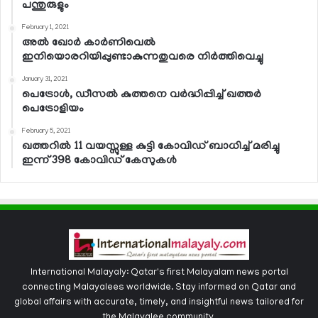
പന്തുരുളും
February 1, 2021
അല്‍ ഖോര്‍ കാര്‍ണിവെല്‍
ഇനിയൊരറിയിപ്പുണ്ടാകുന്നതുവരെ നിര്‍ത്തിവെച്ചു
January 31, 2021
പെട്രോള്‍, ഡീസല്‍ കുത്തനെ വര്‍ദ്ധിപ്പിച്ച് ഖത്തര്‍
പെട്രോളിയം
February 5, 2021
ഖത്തറില്‍ 11 വയസ്സുള്ള കുട്ടി കോവിഡ് ബാധിച്ച് മരിച്ചു
ഇന്ന് 398 കോവിഡ് കേസുകള്‍
International Malayaly: Qatar's first Malayalam news portal
connecting Malayalees worldwide. Stay informed on Qatar and
global affairs with accurate, timely, and insightful news tailored for
the Malayalee community.