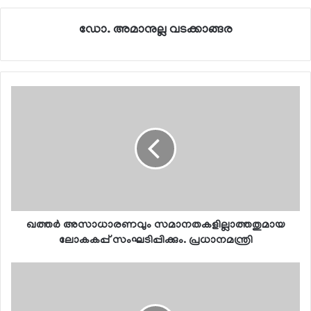
ഡോ. അമാനുല്ല വടക്കാങ്ങര
ഖത്തര്‍ അസാധാരണവും സമാനതകളില്ലാത്തതുമായ
ലോകകപ്പ് സംഘടിപ്പിക്കും. പ്രധാനമന്ത്രി