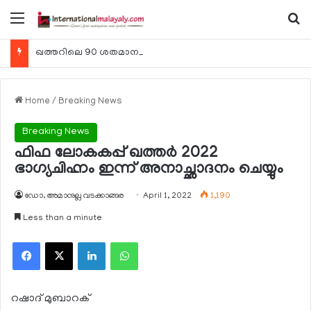
Menu
Se
ഖത്തറിലെ 90 ശതമാനം കമ്പനികളും 2025 ലെ ടാക്‌സ് റിട്ടേണുകള്‍ സമര്‍പ്പിച്ചു
Home
/
Breaking News
Breaking News
ഫിഫ ലോകകപ്പ് ഖത്തര്‍ 2022
ഭാഗ്യചിഹ്നം ഇന്ന് അനാച്ഛാദനം ചെയ്യും
ഡോ. അമാനുല്ല വടക്കാങ്ങര
April 1, 2022
1,190
Less than a minute
Facebook
X
LinkedIn
WhatsApp
റഷാദ് മുബാറക്