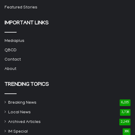
Featured Stories
IMPORTANT LINKS
Mediaplus
QBCD
Contact
About
TRENDING TOPICS
Breaking News
6,335
Local News
3,738
Archived Articles
2,149
IM Special
386