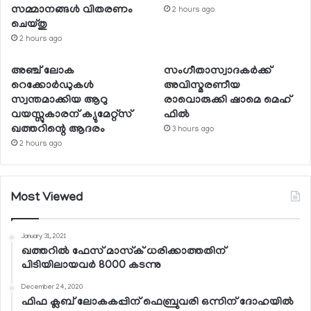
സമ്മാനങ്ങള്‍ വിതരണം
2 hours ago
ചെയ്തു
2 hours ago
അഞ്ച് ലോക
സംഗീതാസ്വാദകര്‍ക്ക്
റെക്കോര്‍ഡുകള്‍
അവിസ്മരണീയ
സ്വന്തമാക്കിയ ആറു
രാവൊരുക്കി ഷാമെ മെഹ്
വയസ്സുകാരന് ക്യുമേറ്റ്‌സ്
ഫില്‍
ഖത്തറിന്റെ ആദരം
3 hours ago
2 hours ago
Most Viewed
January 31, 2021
ഖത്തറില്‍ ഫേസ് മാസ്‌ക് ധരിക്കാത്തതിന്
പിടിയിലായവര്‍ 8000 കടന്നു
December 24, 2020
ഫിഫ ക്ലബ് ലോകകപ്പിന് ഫെബ്രുവരി ഒന്നിന് ദോഹയില്‍