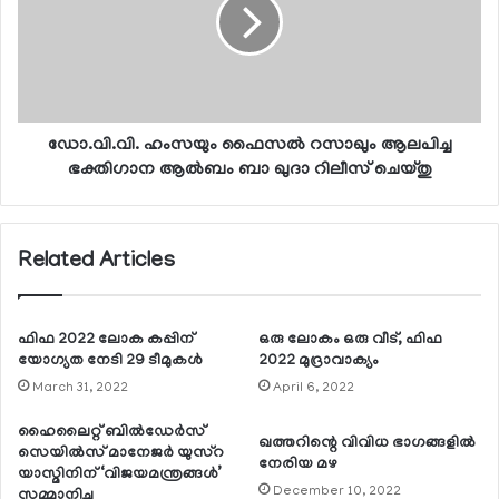
ഡോ.വി.വി. ഹംസയും ഫൈസല്‍ റസാഖും ആലപിച്ച
ഭക്തിഗാന ആല്‍ബം ബാ ഖുദാ റിലീസ് ചെയ്തു
Related Articles
ഫിഫ 2022 ലോക കപ്പിന്
ഒരു ലോകം ഒരു വീട്, ഫിഫ
യോഗ്യത നേടി 29 ടീമുകള്‍
2022 മുദ്രാവാക്യം
March 31, 2022
April 6, 2022
ഹൈലൈറ്റ് ബില്‍ഡേര്‍സ്
ഖത്തറിന്റെ വിവിധ ഭാഗങ്ങളില്‍
സെയില്‍സ് മാനേജര്‍ യുസ്റ
നേരിയ മഴ
യാസ്മിനിന് ‘വിജയമന്ത്രങ്ങള്‍’
December 10, 2022
സമ്മാനിച്ചു