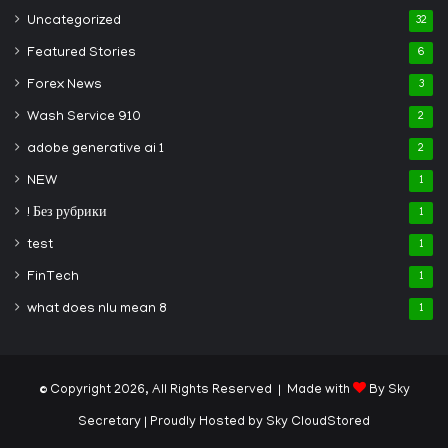
Uncategorized
32
Featured Stories
6
Forex News
3
Wash Service 910
2
adobe generative ai 1
2
NEW
1
! Без рубрики
1
test
1
FinTech
1
what does nlu mean 8
1
© Copyright 2026, All Rights Reserved | Made with
By Sky
Secretary
| Proudly Hosted by
Sky CloudStored