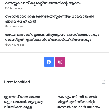
വയസ്സുകാരന് ക്യുമേറ്റ്‌സ് ഖത്തറിന്റെ ആദരം
2 hours ago
സംഗീതാസ്വാദകര്‍ക്ക് അവിസ്മരണീയ രാവൊരുക്കി
ഷാമെ മെഹ് ഫില്‍
3 hours ago
അഡ്വ മുഷാബ് സ്മാരക വിദ്യാഭ്യാസ പുരസ്‌കാരദാനവും
സംസ്‌കൃതി എക്‌സലന്‍സ് അവാര്‍ഡ് വിതരണവും
20 hours ago
Facebook
Instagram
Last Modified
ഗ്രാന്‍ഡ് മാള്‍ മെഗാ
കെ എം സി സി ഖത്തര്‍
പ്രൊമോഷന്‍ ആദ്യഘട്ട
തിരൂര്‍ മുനിസിപ്പാലിറ്റി
വിജയികള്‍ക്കുള്ള
ജനറല്‍ ബോഡി യോഗം