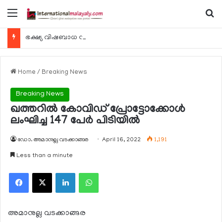
Menu
Se
ഭക്ഷ്യ വിഷബാധ സംബന്ധിച്ച കേസുകള്‍ 24 മണിക്കൂറിനകം റിപ്പോര്‍ട്ട് ചെയ്യണം
Home
/
Breaking News
Breaking News
ഖത്തറില്‍ കോവിഡ് പ്രോട്ടോക്കോള്‍
ലംഘിച്ച 147 പേര്‍ പിടിയില്‍
ഡോ. അമാനുല്ല വടക്കാങ്ങര
April 16, 2022
1,191
Less than a minute
Facebook
X
LinkedIn
WhatsApp
അമാനുല്ല വടക്കാങ്ങര