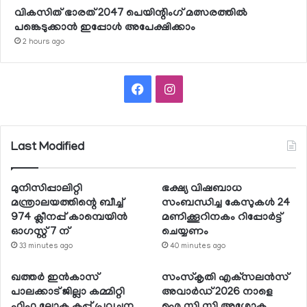
വികസിത് ഭാരത് 2047 പെയിന്റിംഗ് മത്സരത്തില്‍
പങ്കെടുക്കാന്‍ ഇപ്പോള്‍ അപേക്ഷിക്കാം
2 hours ago
Facebook
Instagram
Last Modified
മുനിസിപ്പാലിറ്റി
ഭക്ഷ്യ വിഷബാധ
മന്ത്രാലയത്തിന്റെ ബീച്ച്
സംബന്ധിച്ച കേസുകള്‍ 24
974 ക്ലീനപ്പ് കാമ്പെയിന്‍
മണിക്കൂറിനകം റിപ്പോര്‍ട്ട്
ഓഗസ്റ്റ് 7 ന്
ചെയ്യണം
33 minutes ago
40 minutes ago
ഖത്തര്‍ ഇന്‍കാസ്
സംസ്‌കൃതി എക്‌സലന്‍സ്
പാലക്കാട് ജില്ലാ കമ്മിറ്റി
അവാര്‍ഡ് 2026 നാളെ
ഫിഫ ലോക കപ്പ് പ്രവചന
ഐ.സി.സി അശോക