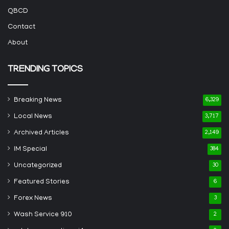
QBCD
Contact
About
TRENDING TOPICS
Breaking News
6,329
Local News
3,717
Archived Articles
2,149
IM Special
384
Uncategorized
30
Featured Stories
6
Forex News
3
Wash Service 910
2