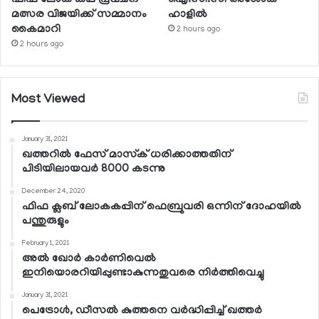
മത്സര വിജയിക്ക് സമ്മാനം
ഹാളില്‍
കൈമാറി
2 hours ago
2 hours ago
Most Viewed
January 31, 2021
ഖത്തറില്‍ ഫേസ് മാസ്‌ക് ധരിക്കാത്തതിന്
പിടിയിലായവര്‍ 8000 കടന്നു
December 24, 2020
ഫിഫ ക്ലബ് ലോകകപ്പിന് ഫെബ്രുവരി ഒന്നിന് ദോഹയില്‍
പന്തുരുളും
February 1, 2021
അല്‍ ഖോര്‍ കാര്‍ണിവെല്‍
ഇനിയൊരറിയിപ്പുണ്ടാകുന്നതുവരെ നിര്‍ത്തിവെച്ചു
January 31, 2021
പെട്രോള്‍, ഡീസല്‍ കുത്തനെ വര്‍ദ്ധിപ്പിച്ച് ഖത്തര്‍