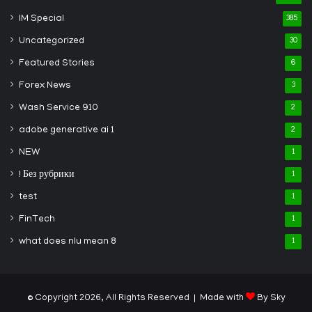
IM Special
385
Uncategorized
30
Featured Stories
6
Forex News
3
Wash Service 910
2
adobe generative ai 1
2
NEW
1
! Без рубрики
1
test
1
FinTech
1
what does nlu mean 8
1
© Copyright 2026, All Rights Reserved | Made with
By Sky