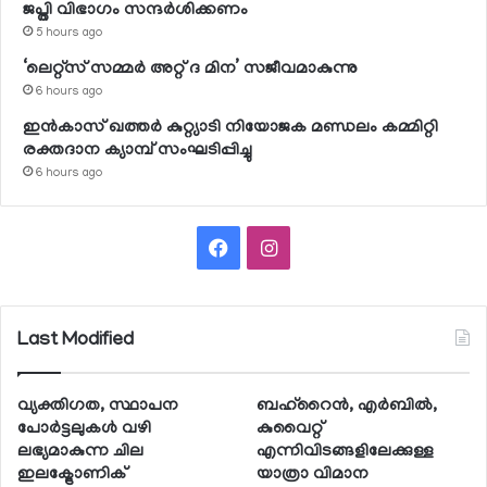
ജപ്തി വിഭാഗം സന്ദര്‍ശിക്കണം
5 hours ago
‘ലെറ്റ്‌സ് സമ്മര്‍ അറ്റ് ദ മിന’ സജീവമാകുന്നു
6 hours ago
ഇന്‍കാസ് ഖത്തര്‍ കുറ്റ്യാടി നിയോജക മണ്ഡലം കമ്മിറ്റി
രക്തദാന ക്യാമ്പ് സംഘടിപ്പിച്ചു
6 hours ago
Facebook
Instagram
Last Modified
വ്യക്തിഗത, സ്ഥാപന
ബഹ്റൈന്‍, എര്‍ബില്‍,
പോര്‍ട്ടലുകള്‍ വഴി
കുവൈറ്റ്
ലഭ്യമാകുന്ന ചില
എന്നിവിടങ്ങളിലേക്കുള്ള
ഇലക്ട്രോണിക്
യാത്രാ വിമാന