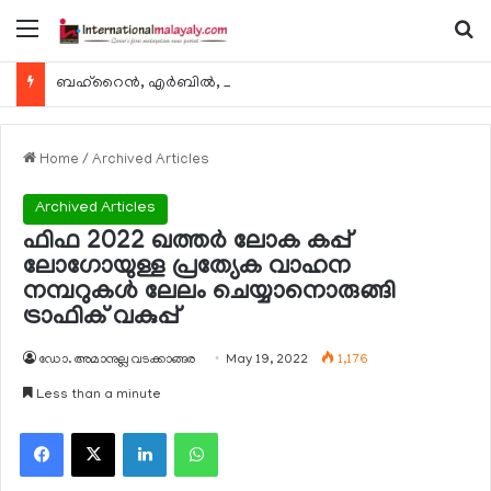
Menu
Se
ബഹ്റൈന്‍, എര്‍ബില്‍, കുവൈറ്റ് എന്നിവിടങ്ങളിലേക്കുള്ള യാത്രാ വിമാന സര്‍വീസുകള്‍ ഓഗസ്റ്റ് 8 മുതല്‍ പുനരാരംഭിക്കുമെന്ന് ഖത്തര്‍ എയര്‍വേയ്സ്
Home
/
Archived Articles
Archived Articles
ഫിഫ 2022 ഖത്തര്‍ ലോക കപ്പ്
ലോഗോയുള്ള പ്രത്യേക വാഹന
നമ്പറുകള്‍ ലേലം ചെയ്യാനൊരുങ്ങി
ട്രാഫിക് വകുപ്പ്
ഡോ. അമാനുല്ല വടക്കാങ്ങര
May 19, 2022
1,176
Less than a minute
Facebook
X
LinkedIn
WhatsApp