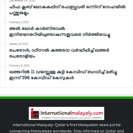
December 24, 2020
ഫിഫ ക്ലബ് ലോകകപ്പിന് ഫെബ്രുവരി ഒന്നിന് ദോഹയില്‍
പന്തുരുളും
February 1, 2021
അല്‍ ഖോര്‍ കാര്‍ണിവെല്‍
ഇനിയൊരറിയിപ്പുണ്ടാകുന്നതുവരെ നിര്‍ത്തിവെച്ചു
January 31, 2021
പെട്രോള്‍, ഡീസല്‍ കുത്തനെ വര്‍ദ്ധിപ്പിച്ച് ഖത്തര്‍
പെട്രോളിയം
February 5, 2021
ഖത്തറില്‍ 11 വയസ്സുള്ള കുട്ടി കോവിഡ് ബാധിച്ച് മരിച്ചു
ഇന്ന് 398 കോവിഡ് കേസുകള്‍
International Malayaly: Qatar's first Malayalam news portal
connecting Malayalees worldwide. Stay informed on Qatar and