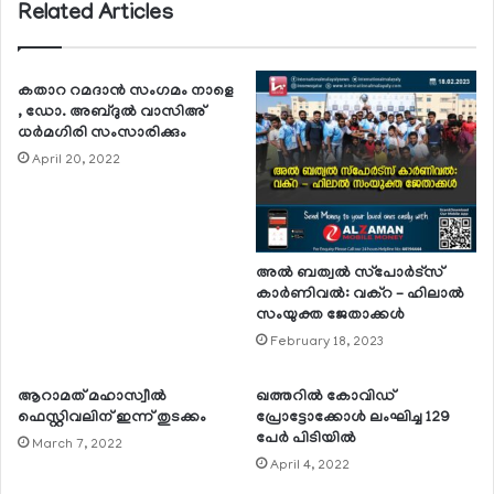
Related Articles
കതാറ റമദാന്‍ സംഗമം നാളെ
, ഡോ. അബ്ദുല്‍ വാസിഅ്
ധര്‍മഗിരി സംസാരിക്കും
April 20, 2022
അല്‍ ബത്വല്‍ സ്‌പോര്‍ട്‌സ്
കാര്‍ണിവല്‍: വക്‌റ – ഹിലാല്‍
സംയുക്ത ജേതാക്കള്‍
February 18, 2023
ആറാമത് മഹാസ്വീല്‍
ഖത്തറില്‍ കോവിഡ്
ഫെസ്റ്റിവലിന് ഇന്ന് തുടക്കം
പ്രോട്ടോക്കോള്‍ ലംഘിച്ച 129
പേര്‍ പിടിയില്‍
March 7, 2022
April 4, 2022