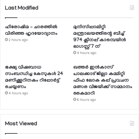
Last Modified
ഹിരോഷിമ – ചാരത്തിൽ
മുനിസിപ്പാലിറ്റി
വിരിഞ്ഞ ഹൃദയോദ്യാനം
മന്ത്രാലയത്തിന്റെ ബീച്ച്
974 ക്ലീനപ്പ് കാമ്പെയിന്‍
2 hours ago
ഓഗസ്റ്റ് 7 ന്
4 hours ago
ഭക്ഷ്യ വിഷബാധ
ഖത്തര്‍ ഇന്‍കാസ്
സംബന്ധിച്ച കേസുകള്‍ 24
പാലക്കാട് ജില്ലാ കമ്മിറ്റി
മണിക്കൂറിനകം റിപ്പോര്‍ട്ട്
ഫിഫ ലോക കപ്പ് പ്രവചന
ചെയ്യണം
മത്സര വിജയിക്ക് സമ്മാനം
കൈമാറി
4 hours ago
6 hours ago
Most Viewed