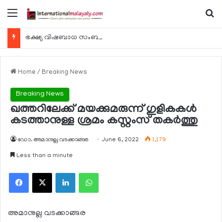
Menu
Se
ഭക്ഷ്യ വിഷബാധ സംബന്ധിച്ച കേസുകള്‍ 24 മണിക്കൂറിനകം റിപ്പോര്‍ട്ട് ചെയ്യണം
Home
/
Breaking News
Breaking News
ഖത്തറിലേക്ക് മയക്കുമരുന്ന് ഗുളികകള്‍
കടത്താനുള്ള ശ്രമം കസ്റ്റംസ് തകര്‍ത്തു
ഡോ. അമാനുല്ല വടക്കാങ്ങര
June 6, 2022
1,179
Less than a minute
Facebook
X
LinkedIn
WhatsApp
അമാനുല്ല വടക്കാങ്ങര