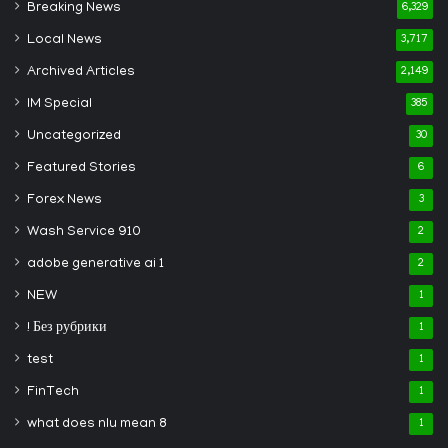
Breaking News
6,329
Local News
3,717
Archived Articles
2,149
IM Special
385
Uncategorized
30
Featured Stories
6
Forex News
3
Wash Service 910
2
adobe generative ai 1
2
NEW
1
! Без рубрики
1
test
1
FinTech
1
what does nlu mean 8
1