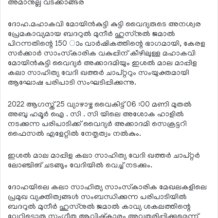
അമാനുല്ല വടക്കാങ്ങര
ദോഹ.മഹാകവി മോയിന്‍കുട്ടി കുട്ടി വൈദ്യരുടെ അനശ്വര
പ്രേമകാവ്യമായ ബദറുല്‍ മുനീര്‍ ഹുസ്‌നുല്‍ ജമാല്‍
പിറന്നതിന്റെ 150 ാം വാര്‍ഷികത്തിന്റെ ഭാഗമായി, കേരള
സര്‍ക്കാര്‍ സാംസ്‌കാരിക വകുപ്പിന് കീഴിലുള്ള മഹാകവി
മോയിന്‍കുട്ടി വൈദ്യര്‍ അക്കാദമിയും ഇശല്‍ മാല മാപ്പിള
കലാ സാഹിത്യ വേദി ഖത്തര്‍ ചാപ്റ്ററും സംയുക്തമായി
ആഘോഷ പരിപാടി സംഘടിപ്പിക്കുന്നു.
2022 ആഗസ്ത് 25 വ്യാഴാഴ്ച വൈകിട്ട് 06 :00 മണി മുതല്‍
അബു ഹമൂര്‍ ഐ . സി . സി യിലെ അശോക ഹാളില്‍
നടക്കുന്ന പരിപാടിക്ക് വൈദ്യര്‍ അക്കാദമി സെക്രട്ടറി
ഫൈസല്‍ എളേറ്റില്‍ നേതൃത്വം നല്‍കും.
ഇശല്‍ മാല മാപ്പിള കലാ സാഹിത്യ വേദി ഖത്തര്‍ ചാപ്റ്റര്‍
ലോഞ്ചിങ് ചടങ്ങും വേദിയില്‍ വെച്ച് നടക്കും.
ദോഹയിലെ കലാ സാഹിത്യ സാംസ്‌കാരിക മേഖലകളിലെ
പ്രമുഖ വ്യക്തിത്വങ്ങള്‍ സംബന്ധിക്കുന്ന പരിപാടിയില്‍
ബദറുല്‍ മുനീര്‍ ഹുസ്‌നുല്‍ ജമാല്‍ കാവ്യ ശകലത്തിന്റെ
വേറിട്ടൊരു സംഗീത ആവിഷ്‌കാരം അവതരിപ്പിക്കുമെന്ന്