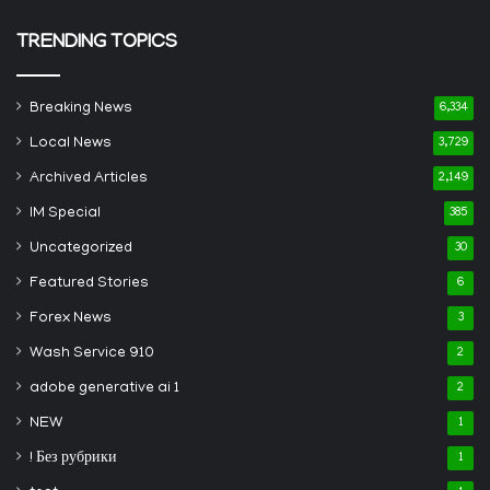
TRENDING TOPICS
Breaking News
6,334
Local News
3,729
Archived Articles
2,149
IM Special
385
Uncategorized
30
Featured Stories
6
Forex News
3
Wash Service 910
2
adobe generative ai 1
2
NEW
1
! Без рубрики
1