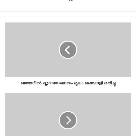
ഖത്തറില്‍ ഹൃദയാഘാതം മൂലം മലയാളി മരിച്ചു