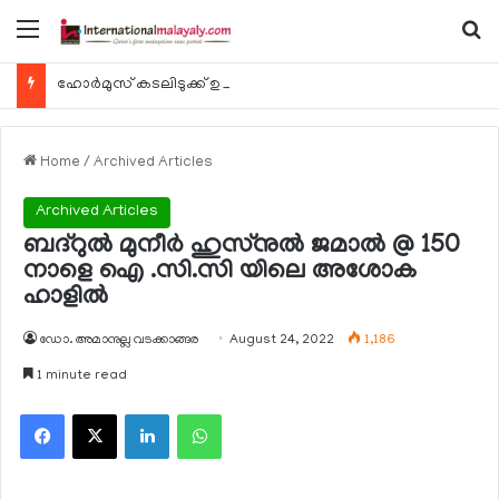
Menu
Se
ഹോര്‍മുസ് കടലിടുക്ക് ഉടന്‍ തുറന്നേക്കും
Home
/
Archived Articles
Archived Articles
ബദ്‌റുല്‍ മുനീര്‍ ഹുസ്‌നുല്‍ ജമാല്‍ @ 150
നാളെ ഐ .സി.സി യിലെ അശോക
ഹാളില്‍
ഡോ. അമാനുല്ല വടക്കാങ്ങര
August 24, 2022
1,186
1 minute read
Facebook
X
LinkedIn
WhatsApp