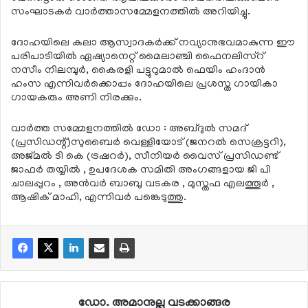
സംഘാടകര്‍ വാര്‍ത്താസമ്മേളനത്തില്‍ അറിയിച്ചു.
ദോഹയിലെ കലാ ആസ്വാദകര്‍ക്ക് നവ്യാനുഭവമാകുന്ന ഈ
പരിപാടിയില്‍ ഏഷ്യാനെറ്റ് മൈലാഞ്ചി ഫൈനലിസ്‌റ്
നസീം നിലമ്പുര്‍, കൈരളി പട്ടുറുമാല്‍ ഫെയിം ഹംദാന്‍
ഹംസ എന്നിവര്‍ക്കൊപ്പം ദോഹയിലെ പ്രശസ്ത ഗായികാ
ഗായകരും അണി നിരക്കും.
വാര്‍ത്ത സമ്മേളനത്തില്‍ ഡോ : അബ്ദുല്‍ സമദ്
(പ്രസിഡന്റ്)സുബൈര്‍ വെള്ളിയോട് (ജനറല്‍ സെക്രട്ടറി),
അജ്മല്‍ ടി കെ (ട്രഷറര്‍), സീനിയര്‍ വൈസ് പ്രസിഡണ്ട്
ജാഫര്‍ തയ്യില്‍ , ഉപദേശക സമിതി അംഗങ്ങളായ ജി പി
ചാലപ്പുറം , അന്‍വര്‍ ബാബു വടകര , മുസ്തഫ എലത്തൂര്‍ ,
ആഷിക് മാഹി, എന്നിവര്‍ പങ്കെടുത്തു.
ഡോ. അമാനുല്ല വടക്കാങ്ങര