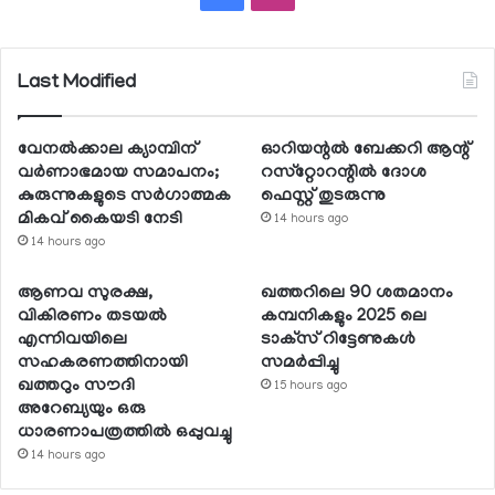
Last Modified
വേനല്‍ക്കാല ക്യാമ്പിന്
ഓറിയന്റല്‍ ബേക്കറി ആന്റ്
വര്‍ണാഭമായ സമാപനം;
റസ്‌റ്റോറന്റില്‍ ദോശ
കുരുന്നുകളുടെ സര്‍ഗാത്മക
ഫെസ്റ്റ് തുടരുന്നു
മികവ് കൈയടി നേടി
14 hours ago
14 hours ago
ആണവ സുരക്ഷ,
ഖത്തറിലെ 90 ശതമാനം
വികിരണം തടയല്‍
കമ്പനികളും 2025 ലെ
എന്നിവയിലെ
ടാക്‌സ് റിട്ടേണുകള്‍
സഹകരണത്തിനായി
സമര്‍പ്പിച്ചു
ഖത്തറും സൗദി
15 hours ago
അറേബ്യയും ഒരു
ധാരണാപത്രത്തില്‍ ഒപ്പുവച്ചു
14 hours ago