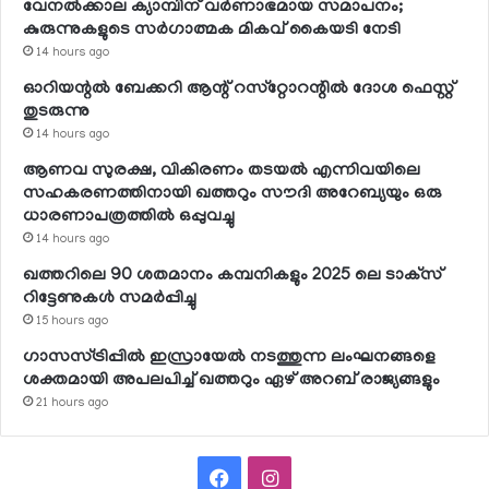
വേനല്‍ക്കാല ക്യാമ്പിന് വര്‍ണാഭമായ സമാപനം;
കുരുന്നുകളുടെ സര്‍ഗാത്മക മികവ് കൈയടി നേടി
14 hours ago
ഓറിയന്റല്‍ ബേക്കറി ആന്റ് റസ്‌റ്റോറന്റില്‍ ദോശ ഫെസ്റ്റ്
തുടരുന്നു
14 hours ago
ആണവ സുരക്ഷ, വികിരണം തടയല്‍ എന്നിവയിലെ
സഹകരണത്തിനായി ഖത്തറും സൗദി അറേബ്യയും ഒരു
ധാരണാപത്രത്തില്‍ ഒപ്പുവച്ചു
14 hours ago
ഖത്തറിലെ 90 ശതമാനം കമ്പനികളും 2025 ലെ ടാക്‌സ്
റിട്ടേണുകള്‍ സമര്‍പ്പിച്ചു
15 hours ago
ഗാസസ്ട്രിപ്പില്‍ ഇസ്രായേല്‍ നടത്തുന്ന ലംഘനങ്ങളെ
ശക്തമായി അപലപിച്ച് ഖത്തറും ഏഴ് അറബ് രാജ്യങ്ങളും
21 hours ago
Facebook
Instagram