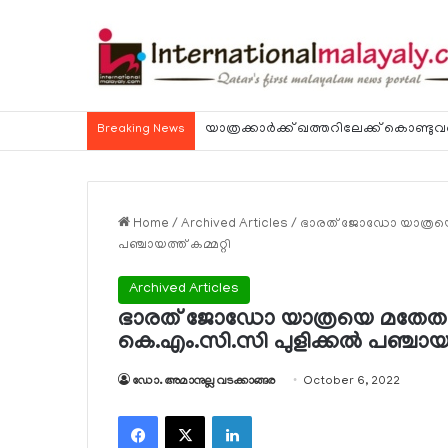
Breaking News
Home
/
Archived Articles
/
ഭാരത് ജോഡോ യാത്രയെ മ
പഞ്ചായത്ത് കമ്മറ്റി
Archived Articles
ഭാരത് ജോഡോ യാത്രയെ മതേതര ശ
കെ.എം.സി.സി പുളിക്കല്‍ പഞ്ചായത്
ഡോ. അമാനുല്ല വടക്കാങ്ങര
October 6, 2022
Facebook
X
LinkedIn