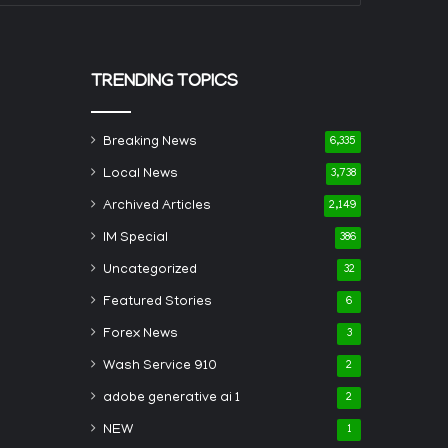
TRENDING TOPICS
Breaking News
6,335
Local News
3,738
Archived Articles
2,149
IM Special
386
Uncategorized
32
Featured Stories
6
Forex News
3
Wash Service 910
2
adobe generative ai 1
2
NEW
1