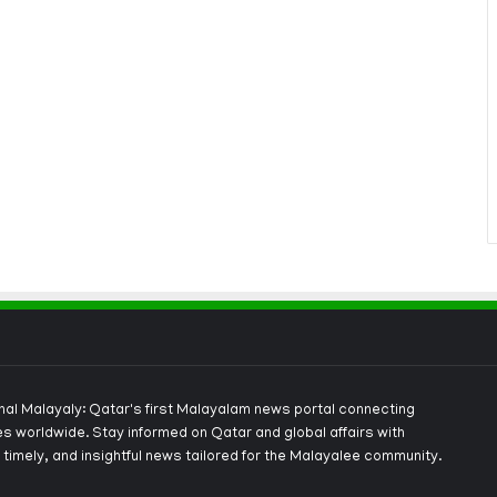
onal Malayaly: Qatar's first Malayalam news portal connecting
s worldwide. Stay informed on Qatar and global affairs with
 timely, and insightful news tailored for the Malayalee community.