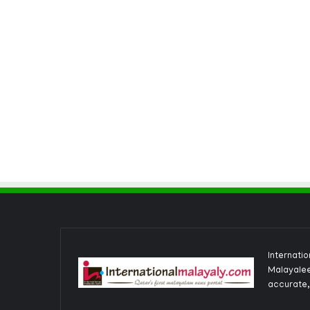
Internati
Malayalee
accurate,