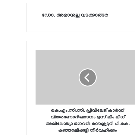
ഡോ. അമാനുല്ല വടക്കാങ്ങര
കെ.എം.സി.സി. പ്രിവിലേജ് കാര്‍ഡ്
വിതരണോദ്ഘാടനം മുസ് ലിം ലീഗ്
അഖിലേന്ത്യാ ജനറല്‍ സെക്രട്ടറി പി.കെ.
കുഞ്ഞാലിക്കുട്ടി നിര്‍വഹിക്കും