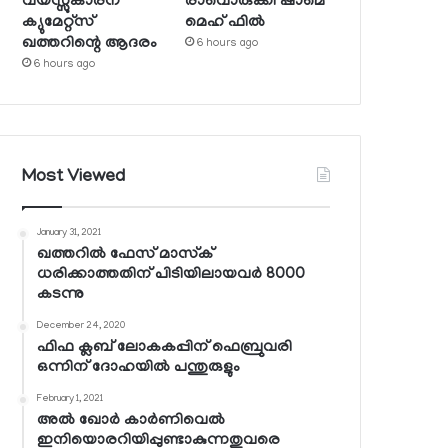
വയസ്സുകാരന്
രാവൊരുക്കി ഷാമെ
ക്യുമേറ്റ്‌സ്
മെഹ് ഫില്‍
ഖത്തറിന്റെ ആദരം
6 hours ago
6 hours ago
Most Viewed
January 31, 2021
ഖത്തറില്‍ ഫേസ് മാസ്‌ക്
ധരിക്കാത്തതിന് പിടിയിലായവര്‍ 8000
കടന്നു
December 24, 2020
ഫിഫ ക്ലബ് ലോകകപ്പിന് ഫെബ്രുവരി
ഒന്നിന് ദോഹയില്‍ പന്തുരുളും
February 1, 2021
അല്‍ ഖോര്‍ കാര്‍ണിവെല്‍
ഇനിയൊരറിയിപ്പുണ്ടാകുന്നതുവരെ