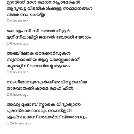
ഗ്രാന്‍ഡ് മാള്‍ മെഗാ പ്രൊമോഷന്‍
ആദ്യഘട്ട വിജയികള്‍ക്കുള്ള സമ്മാനങ്ങള്‍
വിതരണം ചെയ്തു
5 hours ago
കെ എം സി സി ഖത്തര്‍ തിരൂര്‍
മുനിസിപ്പാലിറ്റി ജനറല്‍ ബോഡി യോഗം
6 hours ago
അഞ്ച് ലോക റെക്കോര്‍ഡുകള്‍
സ്വന്തമാക്കിയ ആറു വയസ്സുകാരന്
ക്യുമേറ്റ്‌സ് ഖത്തറിന്റെ ആദരം
6 hours ago
സംഗീതാസ്വാദകര്‍ക്ക് അവിസ്മരണീയ
രാവൊരുക്കി ഷാമെ മെഹ് ഫില്‍
6 hours ago
അഡ്വ മുഷാബ് സ്മാരക വിദ്യാഭ്യാസ
പുരസ്‌കാരദാനവും സംസ്‌കൃതി
എക്‌സലന്‍സ് അവാര്‍ഡ് വിതരണവും
24 hours ago