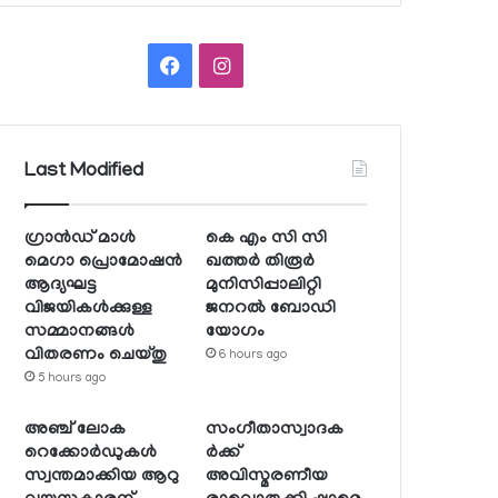
Facebook
Instagram
Last Modified
ഗ്രാന്‍ഡ് മാള്‍
കെ എം സി സി
മെഗാ പ്രൊമോഷന്‍
ഖത്തര്‍ തിരൂര്‍
ആദ്യഘട്ട
മുനിസിപ്പാലിറ്റി
വിജയികള്‍ക്കുള്ള
ജനറല്‍ ബോഡി
സമ്മാനങ്ങള്‍
യോഗം
വിതരണം ചെയ്തു
6 hours ago
5 hours ago
അഞ്ച് ലോക
സംഗീതാസ്വാദക
റെക്കോര്‍ഡുകള്‍
ര്‍ക്ക്
സ്വന്തമാക്കിയ ആറു
അവിസ്മരണീയ