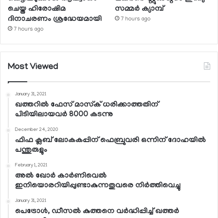
ചെയ്ത ഹിരോഷിമ
സമ്മര്‍ ക്യാമ്പ്
ദിനാചരണം ശ്രദ്ധേയമായി
7 hours ago
7 hours ago
Most Viewed
January 31, 2021
ഖത്തറില്‍ ഫേസ് മാസ്‌ക് ധരിക്കാത്തതിന്
പിടിയിലായവര്‍ 8000 കടന്നു
December 24, 2020
ഫിഫ ക്ലബ് ലോകകപ്പിന് ഫെബ്രുവരി ഒന്നിന് ദോഹയില്‍
പന്തുരുളും
February 1, 2021
അല്‍ ഖോര്‍ കാര്‍ണിവെല്‍
ഇനിയൊരറിയിപ്പുണ്ടാകുന്നതുവരെ നിര്‍ത്തിവെച്ചു
January 31, 2021
പെട്രോള്‍, ഡീസല്‍ കുത്തനെ വര്‍ദ്ധിപ്പിച്ച് ഖത്തര്‍