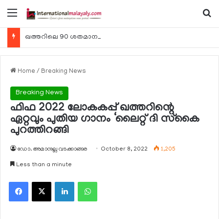
Menu
Se
ഖത്തറിലെ 90 ശതമാനം കമ്പനികളും 2025 ലെ ടാക്‌സ് റിട്ടേണുകള്‍ സമര്‍പ്പിച്ചു
Home
/
Breaking News
Breaking News
ഫിഫ 2022 ലോകകപ്പ് ഖത്തറിന്റെ
ഏറ്റവും പുതിയ ഗാനം ‘ലൈറ്റ് ദി സ്‌കൈ
പുറത്തിറങ്ങി
ഡോ. അമാനുല്ല വടക്കാങ്ങര
October 8, 2022
1,205
Less than a minute
Facebook
X
LinkedIn
WhatsApp