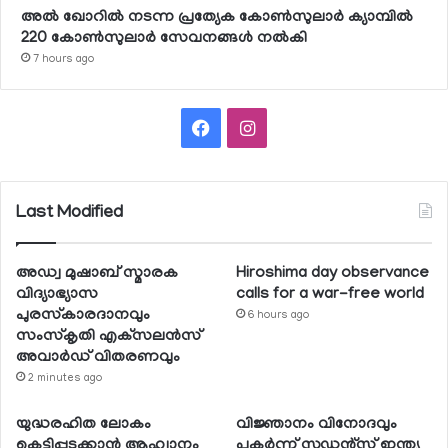
അല്‍ ഖോറില്‍ നടന്ന പ്രത്യേക കോണ്‍സുലാര്‍ ക്യാമ്പില്‍
220 കോണ്‍സുലാര്‍ സേവനങ്ങള്‍ നല്‍കി
7 hours ago
Facebook
Instagram
Last Modified
അഡ്വ മുഷാബ് സ്മാരക
Hiroshima day observance
വിദ്യാഭ്യാസ
calls for a war-free world
പുരസ്‌കാരദാനവും
6 hours ago
സംസ്‌കൃതി എക്‌സലന്‍സ്
അവാര്‍ഡ് വിതരണവും
2 minutes ago
യുദ്ധരഹിത ലോകം
വിജ്ഞാനം വിനോദവും
കെട്ടിപ്പടുക്കാന്‍ ആഹ്വാനം
പകര്‍ന്ന് സ്റ്റുഡന്റ്‌സ് ഇന്ത്യ