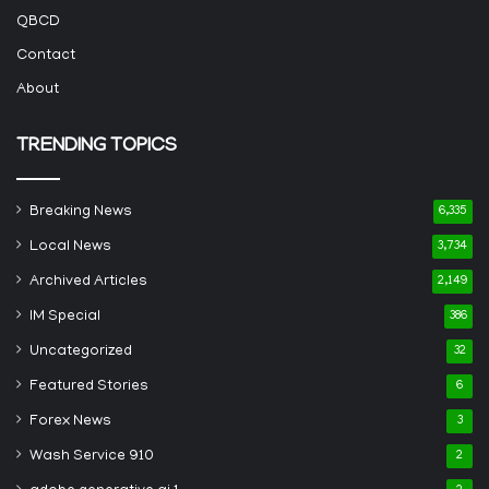
QBCD
Contact
About
TRENDING TOPICS
Breaking News
6,335
Local News
3,734
Archived Articles
2,149
IM Special
386
Uncategorized
32
Featured Stories
6
Forex News
3
Wash Service 910
2