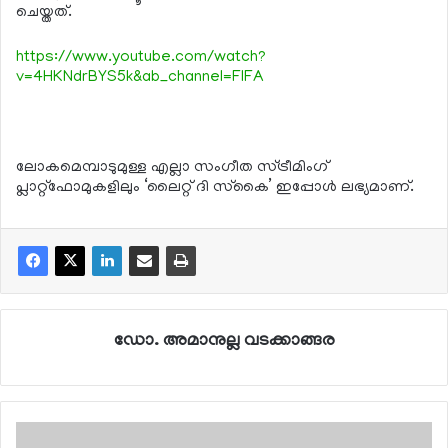
ചെയ്തത്.
https://www.youtube.com/watch?
v=4HKNdrBYS5k&ab_channel=FIFA
ലോകമെമ്പാടുമുള്ള എല്ലാ സംഗീത സ്ട്രീമിംഗ്
പ്ലാറ്റ്ഫോമുകളിലും ‘ലൈറ്റ് ദി സ്‌കൈ’ ഇപ്പോള്‍ ലഭ്യമാണ്.
ഡോ. അമാനുല്ല വടക്കാങ്ങര