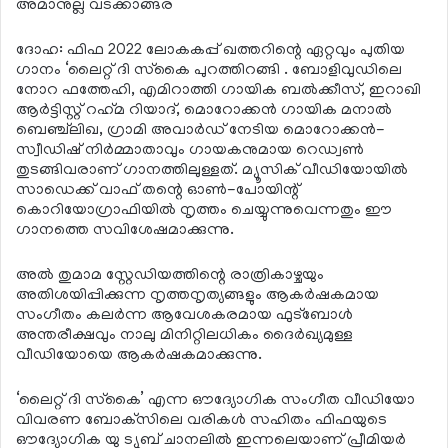
അമാനുല്ല വടക്കാങ്ങര
ദോഹ: ഫിഫ 2022 ലോകകപ്പ് ഖത്തറിന്റെ ഏറ്റവും പുതിയ
ഗാനം ‘ലൈറ്റ് ദി സ്‌കൈ പുറത്തിറങ്ങി . ബോളിവുഡിലെ
നോറ ഫത്തേഹി, എമിറാത്തി ഗായിക ബല്‍ക്കീസ്, ഇറാഖി
ആര്‍ട്ടിസ്റ്റ് റഹ്‌മ റിയാദ്, മൊറോക്കന്‍ ഗായിക മനാല്‍
ബെഞ്ച്‌ലിഖ, ഗ്രാമി അവാര്‍ഡ് നേടിയ മൊറോക്കന്‍-
സ്വീഡിഷ് നിര്‍മ്മാതാവും ഗായകനുമായ റെഡ്വണ്‍
തുടങ്ങിവരാണ് ഗാനത്തിലുള്ളത്. മ്യൂസിക് വീഡിയോയില്‍
സാഡെക്ക് വാഫ് തന്റെ ഓണ്‍-പോയിന്റ്
കൊറിയോഗ്രാഫിയില്‍ നൃത്തം ചെയ്യുന്നുവെന്നതും ഈ
ഗാനത്തെ സവിശേഷമാക്കുന്നു.
അല്‍ തുമാമ സ്റ്റേഡിയത്തിന്റെ രാത്രികാഴ്ചയും
അതിശയിപ്പിക്കുന്ന നൃത്തനൃത്യങ്ങളും ആകര്‍ഷകമായ
സംഗീതം കലര്‍ന്ന ആവേശകരമായ ഫുട്ബോള്‍
അന്തരീക്ഷവും നാലു മിനിറ്റിലധികം ദൈര്‍ഖ്യമുള്ള
വീഡിയോയെ ആകര്‍ഷകമാക്കുന്നു.
‘ലൈറ്റ് ദി സ്‌കൈ’ എന്ന ഔദ്യോഗിക സംഗീത വീഡിയോ
വിവരണ ബോക്‌സിലെ വരികള്‍ സഹിതം ഫിഫയുടെ
ഔദ്യോഗിക യു ട്യൂബ് ചാനലില്‍ ഇന്നലെയാണ് പ്രീമിയര്‍