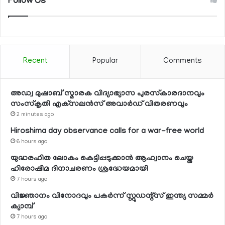
Follow Us
Recent
Popular
Comments
അഡ്വ മുഷാബ് സ്മാരക വിദ്യാഭ്യാസ പുരസ്‌കാരദാനവും
സംസ്‌കൃതി എക്‌സലന്‍സ് അവാര്‍ഡ് വിതരണവും
2 minutes ago
Hiroshima day observance calls for a war-free world
6 hours ago
യുദ്ധരഹിത ലോകം കെട്ടിപ്പടുക്കാന്‍ ആഹ്വാനം ചെയ്ത
ഹിരോഷിമ ദിനാചരണം ശ്രദ്ധേയമായി
7 hours ago
വിജ്ഞാനം വിനോദവും പകര്‍ന്ന് സ്റ്റുഡന്റ്‌സ് ഇന്ത്യ സമ്മര്‍
ക്യാമ്പ്
7 hours ago