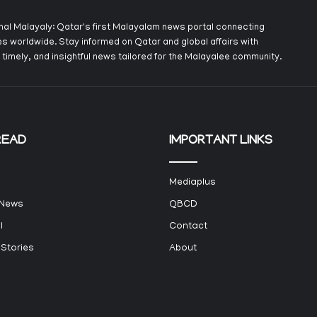
onal Malayaly: Qatar's first Malayalam news portal connecting
s worldwide. Stay informed on Qatar and global affairs with
 timely, and insightful news tailored for the Malayalee community.
READ
IMPORTANT LINKS
Mediaplus
 News
QBCD
l
Contact
 Stories
About