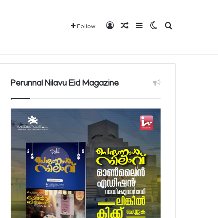
Log In
Random Article
Sidebar
Switch skin
Search for
Follow
Mediaplus
QBCD
Contact
About
Perunnal Nilavu Eid Magazine