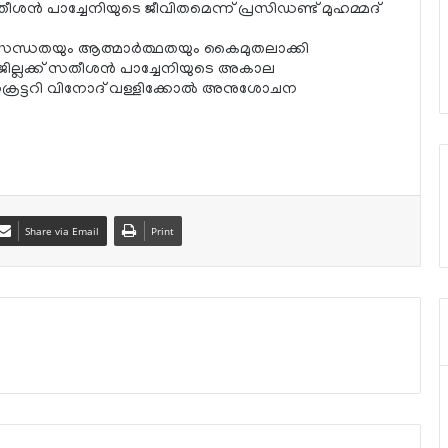
തീശന്‍ പാച്ചേനിയുടെ ജീവിതമെന്ന് പ്രസിഡണ്ട് മുഹമ്മദ്
 സത്യസന്ധതയും ആത്മാര്‍ത്ഥതയും കൈമുതലാക്കി
ര്‍ ജില്ലക്ക് സതീശന്‍ പാച്ചേനിയുടെ അകാല
്രട്ടറി വിനോദ് വള്ളിക്കോല്‍ അനുശോചന
Share via Email
Print