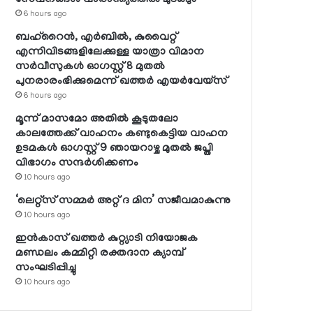
6 hours ago
ബഹ്റൈന്‍, എര്‍ബില്‍, കുവൈറ്റ്
എന്നിവിടങ്ങളിലേക്കുള്ള യാത്രാ വിമാന
സര്‍വീസുകള്‍ ഓഗസ്റ്റ് 8 മുതല്‍
പുനരാരംഭിക്കുമെന്ന് ഖത്തര്‍ എയര്‍വേയ്സ്
6 hours ago
മൂന്ന് മാസമോ അതില്‍ കൂടുതലോ
കാലത്തേക്ക് വാഹനം കണ്ടുകെട്ടിയ വാഹന
ഉടമകള്‍ ഓഗസ്റ്റ് 9 ഞായറാഴ്ച മുതല്‍ ജപ്തി
വിഭാഗം സന്ദര്‍ശിക്കണം
10 hours ago
‘ലെറ്റ്‌സ് സമ്മര്‍ അറ്റ് ദ മിന’ സജീവമാകുന്നു
10 hours ago
ഇന്‍കാസ് ഖത്തര്‍ കുറ്റ്യാടി നിയോജക
മണ്ഡലം കമ്മിറ്റി രക്തദാന ക്യാമ്പ്
സംഘടിപ്പിച്ചു
10 hours ago