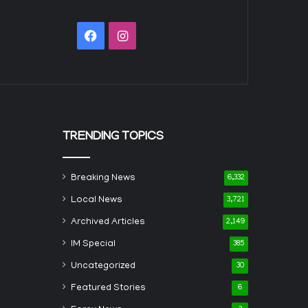
Facebook
Instagram
TRENDING TOPICS
Breaking News
6,332
Local News
3,721
Archived Articles
2,149
IM Special
385
Uncategorized
30
Featured Stories
6