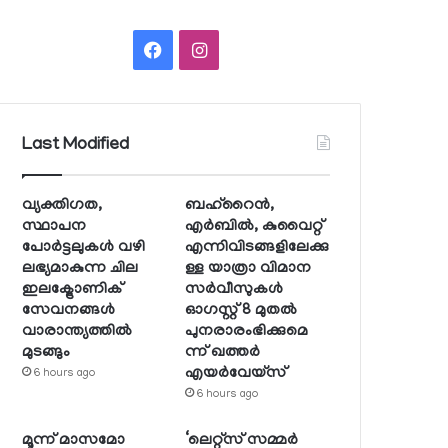
Facebook
Instagram
Last Modified
വ്യക്തിഗത,
ബഹ്റൈന്‍,
സ്ഥാപന
എര്‍ബില്‍, കുവൈറ്റ്
പോര്‍ട്ടലുകള്‍ വഴി
എന്നിവിടങ്ങളിലേക്കു
ലഭ്യമാകുന്ന ചില
ള്ള യാത്രാ വിമാന
ഇലക്ട്രോണിക്
സര്‍വീസുകള്‍
സേവനങ്ങള്‍
ഓഗസ്റ്റ് 8 മുതല്‍
വാരാന്ത്യത്തില്‍
പുനരാരംഭിക്കുമെ
മുടങ്ങും
ന്ന് ഖത്തര്‍
എയര്‍വേയ്സ്
6 hours ago
6 hours ago
മൂന്ന് മാസമോ
‘ലെറ്റ്‌സ് സമ്മര്‍