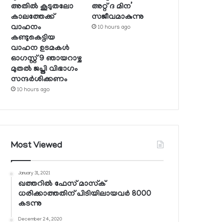
അതില്‍ കൂടുതലോ
അറ്റ് ദ മിന’
കാലത്തേക്ക്
സജീവമാകുന്നു
വാഹനം
10 hours ago
കണ്ടുകെട്ടിയ
വാഹന ഉടമകള്‍
ഓഗസ്റ്റ് 9 ഞായറാഴ്ച
മുതല്‍ ജപ്തി വിഭാഗം
സന്ദര്‍ശിക്കണം
10 hours ago
Most Viewed
January 31, 2021
ഖത്തറില്‍ ഫേസ് മാസ്‌ക്
ധരിക്കാത്തതിന് പിടിയിലായവര്‍ 8000
കടന്നു
December 24, 2020