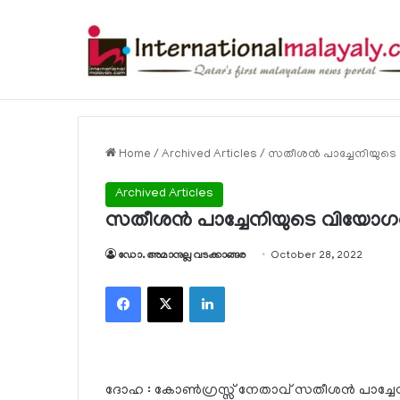
വ്യക്തിഗത, സ്ഥാപന പോര്‍ട്ടലുകള്‍ വഴി
Breaking News
Home
/
Archived Articles
/
സതീശന്‍ പാച്ചേനിയുടെ
Archived Articles
സതീശന്‍ പാച്ചേനിയുടെ വിയോഗത്
ഡോ. അമാനുല്ല വടക്കാങ്ങര
October 28, 2022
Facebook
X
LinkedIn
ദോഹ : കോണ്‍ഗ്രസ്സ് നേതാവ് സതീശന്‍ പാച്ചേന