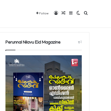
Log In
Random Article
Sidebar
Switch skin
Search for
Follow
Mediaplus
QBCD
Contact
About
Perunnal Nilavu Eid Magazine