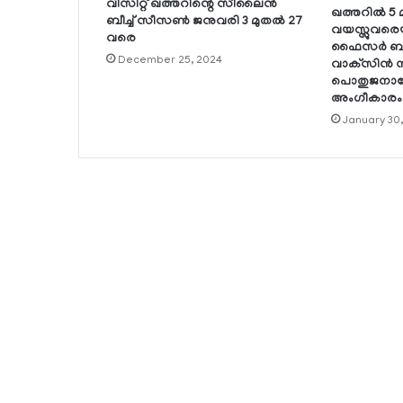
വിസിറ്റ് ഖത്തറിന്റെ സീലൈന്‍
ഖത്തറില്‍ 5 മ
ബീച്ച് സീസണ്‍ ജനുവരി 3 മുതല്‍ 27
വയസ്സുവരെയുള
വരെ
ഫൈസര്‍ ബ
December 25, 2024
വാക്‌സിന്‍ 
പൊതുജനാരോ
അംഗീകാരം
January 30