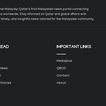
onal Malayaly: Qatar's first Malayalam news portal connecting
s worldwide. Stay informed on Qatar and global affairs with
 timely, and insightful news tailored for the Malayalee community.
READ
IMPORTANT LINKS
Mediaplus
 News
QBCD
l
Contact
 Stories
About