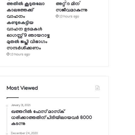
അതില്‍ കൂടുതലോ
അറ്റ് ദ മിന’
കാലത്തേക്ക്
സജീവമാകുന്നു
വാഹനം
13 hours ago
കണ്ടുകെട്ടിയ
വാഹന ഉടമകള്‍
ഓഗസ്റ്റ് 9 ഞായറാഴ്ച
മുതല്‍ ജപ്തി വിഭാഗം
സന്ദര്‍ശിക്കണം
13 hours ago
Most Viewed
January 31, 2021
ഖത്തറില്‍ ഫേസ് മാസ്‌ക്
ധരിക്കാത്തതിന് പിടിയിലായവര്‍ 8000
കടന്നു
December 24, 2020