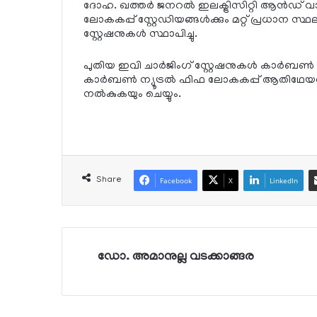
ദോഹ. ഖത്തര്‍ ജനറല്‍ ഇലക്ട്രിസിറ്റി ആന്‍ഡ് വ
ലോകകപ്പ് സ്റ്റേഡിയങ്ങള്‍ക്കും മറ്റ് പ്രധാന സ്ഥലങ്ങ
സ്റ്റേഷനുകള്‍ സ്ഥാപിച്ചു.
പുതിയ ഇവി ചാര്‍ജിംഗ് സ്റ്റേഷനുകള്‍ കാര്‍ബണ
കാര്‍ബണ്‍ ന്യൂട്രല്‍ ഫിഫ ലോകകപ്പ് ആതിഥേയത്
നല്‍കുകയും ചെയ്യും.
Share
Facebook
X
LinkedIn
ഡോ. അമാനുല്ല വടക്കാങ്ങര