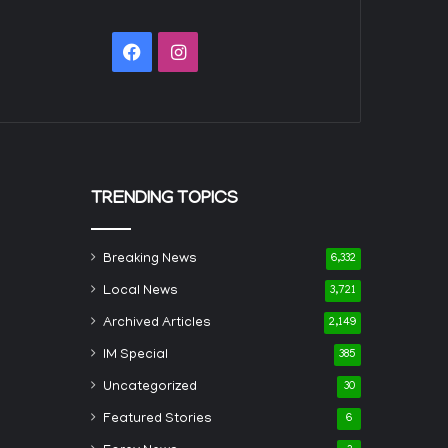
Facebook
Instagram
TRENDING TOPICS
Breaking News
6,332
Local News
3,721
Archived Articles
2,149
IM Special
385
Uncategorized
30
Featured Stories
6