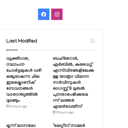
Facebook
Instagram
Last Modified
വ്യക്തിഗത,
ബഹ്റൈന്‍,
സ്ഥാപന
എര്‍ബില്‍, കുവൈറ്റ്
പോര്‍ട്ടലുകള്‍ വഴി
എന്നിവിടങ്ങളിലേക്കു
ലഭ്യമാകുന്ന ചില
ള്ള യാത്രാ വിമാന
ഇലക്ട്രോണിക്
സര്‍വീസുകള്‍
സേവനങ്ങള്‍
ഓഗസ്റ്റ് 8 മുതല്‍
വാരാന്ത്യത്തില്‍
പുനരാരംഭിക്കുമെ
മുടങ്ങും
ന്ന് ഖത്തര്‍
എയര്‍വേയ്സ്
9 hours ago
9 hours ago
മൂന്ന് മാസമോ
‘ലെറ്റ്‌സ് സമ്മര്‍