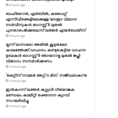
9 hours ago
ബഹ്റൈന്‍, എര്‍ബില്‍, കുവൈറ്റ്
എന്നിവിടങ്ങളിലേക്കുള്ള യാത്രാ വിമാന
സര്‍വീസുകള്‍ ഓഗസ്റ്റ് 8 മുതല്‍
പുനരാരംഭിക്കുമെന്ന് ഖത്തര്‍ എയര്‍വേയ്സ്
9 hours ago
മൂന്ന് മാസമോ അതില്‍ കൂടുതലോ
കാലത്തേക്ക് വാഹനം കണ്ടുകെട്ടിയ വാഹന
ഉടമകള്‍ ഓഗസ്റ്റ് 9 ഞായറാഴ്ച മുതല്‍ ജപ്തി
വിഭാഗം സന്ദര്‍ശിക്കണം
13 hours ago
‘ലെറ്റ്‌സ് സമ്മര്‍ അറ്റ് ദ മിന’ സജീവമാകുന്നു
13 hours ago
ഇന്‍കാസ് ഖത്തര്‍ കുറ്റ്യാടി നിയോജക
മണ്ഡലം കമ്മിറ്റി രക്തദാന ക്യാമ്പ്
സംഘടിപ്പിച്ചു
13 hours ago