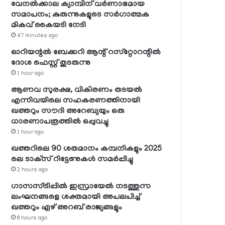
വേനല്‍ക്കാല ക്യാമ്പിന് വര്‍ണാഭമായ
സമാപനം; കുരുന്നുകളുടെ സര്‍ഗാത്മക
മികവ് കൈയടി നേടി
47 minutes ago
ഓറിയന്റല്‍ ബേക്കറി ആന്റ് റസ്‌റ്റോറന്റില്‍
ദോശ ഫെസ്റ്റ് തുടരുന്നു
1 hour ago
ആണവ സുരക്ഷ, വികിരണം തടയല്‍
എന്നിവയിലെ സഹകരണത്തിനായി
ഖത്തറും സൗദി അറേബ്യയും ഒരു
ധാരണാപത്രത്തില്‍ ഒപ്പുവച്ചു
1 hour ago
ഖത്തറിലെ 90 ശതമാനം കമ്പനികളും 2025
ലെ ടാക്‌സ് റിട്ടേണുകള്‍ സമര്‍പ്പിച്ചു
2 hours ago
ഗാസസ്ട്രിപ്പില്‍ ഇസ്രായേല്‍ നടത്തുന്ന
ലംഘനങ്ങളെ ശക്തമായി അപലപിച്ച്
ഖത്തറും ഏഴ് അറബ് രാജ്യങ്ങളും
8 hours ago