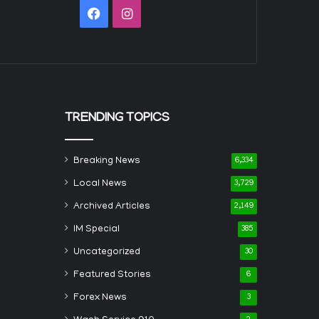
Facebook
Instagram
TRENDING TOPICS
Breaking News
6,334
Local News
3,729
Archived Articles
2,149
IM Special
385
Uncategorized
30
Featured Stories
6
Forex News
3