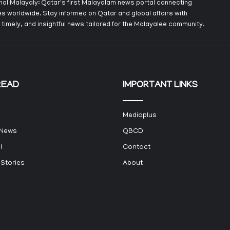
onal Malayaly: Qatar's first Malayalam news portal connecting
s worldwide. Stay informed on Qatar and global affairs with
 timely, and insightful news tailored for the Malayalee community.
READ
IMPORTANT LINKS
Mediaplus
 News
QBCD
l
Contact
 Stories
About