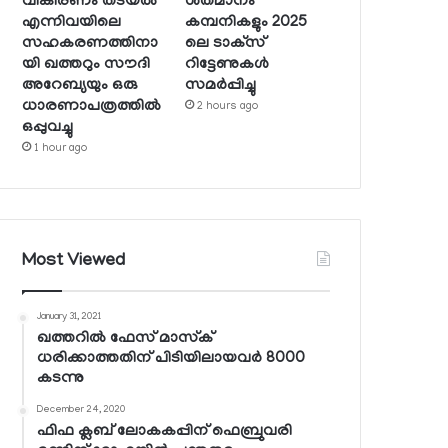
വികിരണം തടയല്‍
ശതമാനം
എന്നിവയിലെ
കമ്പനികളും 2025
സഹകരണത്തിനാ
ലെ ടാക്‌സ്
യി ഖത്തറും സൗദി
റിട്ടേണുകള്‍
അറേബ്യയും ഒരു
സമര്‍പ്പിച്ചു
ധാരണാപത്രത്തില്‍
2 hours ago
ഒപ്പുവച്ചു
1 hour ago
Most Viewed
January 31, 2021
ഖത്തറില്‍ ഫേസ് മാസ്‌ക്
ധരിക്കാത്തതിന് പിടിയിലായവര്‍ 8000
കടന്നു
December 24, 2020
ഫിഫ ക്ലബ് ലോകകപ്പിന് ഫെബ്രുവരി