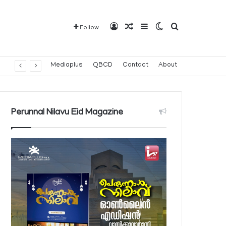
Log In
Random Article
Sidebar
Switch skin
Search for
Follow
Mediaplus
QBCD
Contact
About
Perunnal Nilavu Eid Magazine