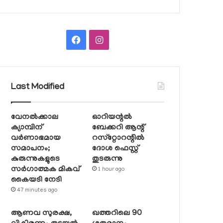
Facebook
Instagram
Last Modified
വേനല്‍ക്കാല
ഓറിയന്റല്‍
ക്യാമ്പിന്
ബേക്കറി ആന്റ്
വര്‍ണാഭമായ
റസ്‌റ്റോറന്റില്‍
സമാപനം;
ദോശ ഫെസ്റ്റ്
കുരുന്നുകളുടെ
തുടരുന്നു
സര്‍ഗാത്മക മികവ്
1 hour ago
കൈയടി നേടി
47 minutes ago
ആണവ സുരക്ഷ,
ഖത്തറിലെ 90