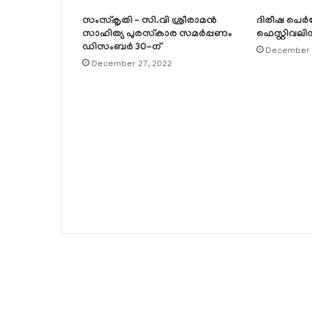
സംസ്‌കൃതി – സി.വി ശ്രീരാമന്‍
ദിരീഷ പെര്
സാഹിത്യ പുരസ്‌കാര സമര്‍പ്പണം
ഫെസ്റ്റിവലിന
ഡിസംബര്‍ 30-ന്
December 
December 27, 2022