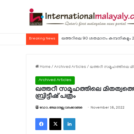
ഹോര്‍മുസ് കടലിടുക്ക് ഉടന്‍ തുറന്നേക്കു
Breaking News
Home
/
Archived Articles
/
ഖത്തറീ സമൂഹത്തിലെ മിതത്
Archived Articles
ഖത്തറീ സമൂഹത്തിലെ മിതത്വത്തെ
ബ്രിട്ടീഷ് പത്രം
ഡോ. അമാനുല്ല വടക്കാങ്ങര
November 16, 2022
Facebook
X
LinkedIn