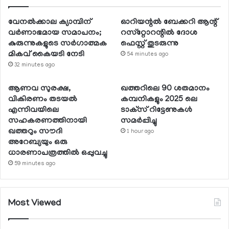
വേനല്‍ക്കാല ക്യാമ്പിന്
ഓറിയന്റല്‍ ബേക്കറി ആന്റ്
വര്‍ണാഭമായ സമാപനം;
റസ്‌റ്റോറന്റില്‍ ദോശ
കുരുന്നുകളുടെ സര്‍ഗാത്മക
ഫെസ്റ്റ് തുടരുന്നു
മികവ് കൈയടി നേടി
54 minutes ago
32 minutes ago
ആണവ സുരക്ഷ,
ഖത്തറിലെ 90 ശതമാനം
വികിരണം തടയല്‍
കമ്പനികളും 2025 ലെ
എന്നിവയിലെ
ടാക്‌സ് റിട്ടേണുകള്‍
സഹകരണത്തിനായി
സമര്‍പ്പിച്ചു
ഖത്തറും സൗദി
1 hour ago
അറേബ്യയും ഒരു
ധാരണാപത്രത്തില്‍ ഒപ്പുവച്ചു
59 minutes ago
Most Viewed