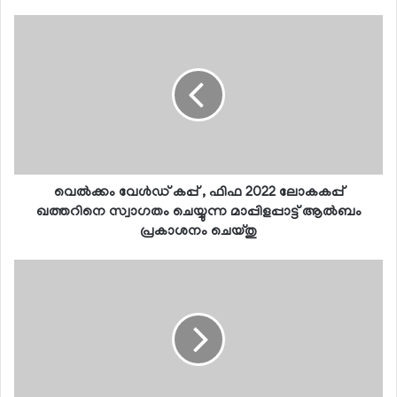
വെല്‍ക്കം വേള്‍ഡ് കപ്പ് , ഫിഫ 2022 ലോകകപ്പ്
ഖത്തറിനെ സ്വാഗതം ചെയ്യുന്ന മാപ്പിളപ്പാട്ട് ആല്‍ബം
പ്രകാശനം ചെയ്തു