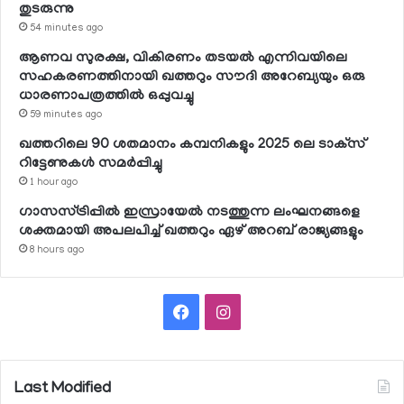
തുടരുന്നു
54 minutes ago
ആണവ സുരക്ഷ, വികിരണം തടയല്‍ എന്നിവയിലെ
സഹകരണത്തിനായി ഖത്തറും സൗദി അറേബ്യയും ഒരു
ധാരണാപത്രത്തില്‍ ഒപ്പുവച്ചു
59 minutes ago
ഖത്തറിലെ 90 ശതമാനം കമ്പനികളും 2025 ലെ ടാക്‌സ്
റിട്ടേണുകള്‍ സമര്‍പ്പിച്ചു
1 hour ago
ഗാസസ്ട്രിപ്പില്‍ ഇസ്രായേല്‍ നടത്തുന്ന ലംഘനങ്ങളെ
ശക്തമായി അപലപിച്ച് ഖത്തറും ഏഴ് അറബ് രാജ്യങ്ങളും
8 hours ago
Facebook
Instagram
Last Modified