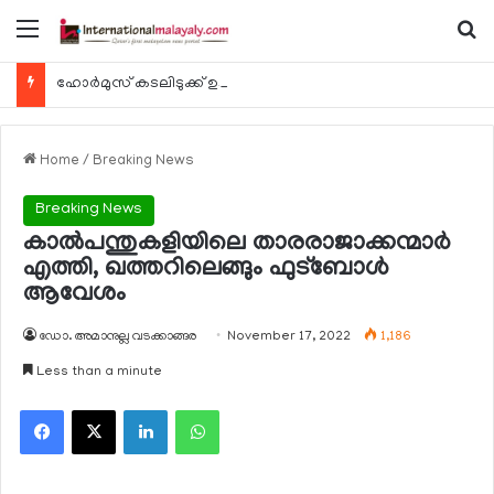
Menu
Se
ഹോര്‍മുസ് കടലിടുക്ക് ഉടന്‍ തുറന്നേക്കും
Home
/
Breaking News
Breaking News
കാല്‍പന്തുകളിയിലെ താരരാജാക്കന്മാര്‍
എത്തി, ഖത്തറിലെങ്ങും ഫുട്‌ബോള്‍
ആവേശം
ഡോ. അമാനുല്ല വടക്കാങ്ങര
November 17, 2022
1,186
Less than a minute
Facebook
X
LinkedIn
WhatsApp