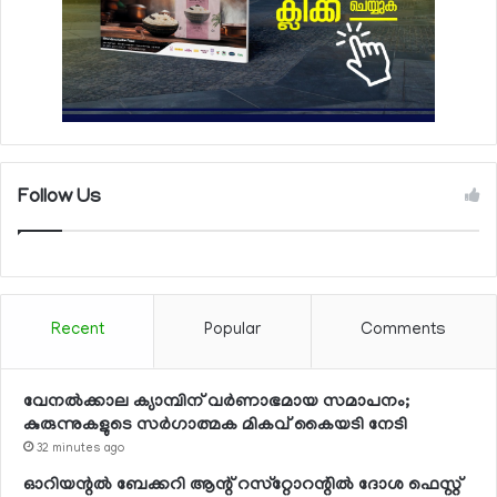
Follow Us
Recent
Popular
Comments
വേനല്‍ക്കാല ക്യാമ്പിന് വര്‍ണാഭമായ സമാപനം;
കുരുന്നുകളുടെ സര്‍ഗാത്മക മികവ് കൈയടി നേടി
32 minutes ago
ഓറിയന്റല്‍ ബേക്കറി ആന്റ് റസ്‌റ്റോറന്റില്‍ ദോശ ഫെസ്റ്റ്