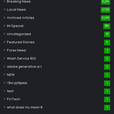
Breaking News
6,334
Local News
3,729
Archived Articles
2,149
IM Special
385
Uncategorized
30
Featured Stories
6
Forex News
3
Wash Service 910
2
adobe generative ai 1
2
NEW
1
! Без рубрики
1
test
1
FinTech
1
what does nlu mean 8
1