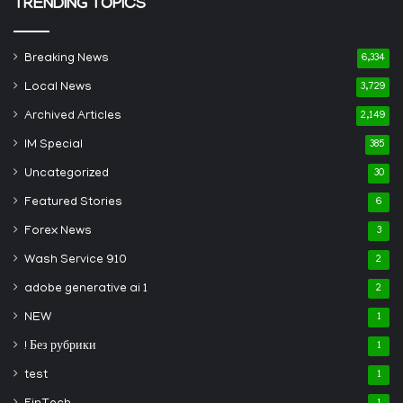
TRENDING TOPICS
Breaking News
6,334
Local News
3,729
Archived Articles
2,149
IM Special
385
Uncategorized
30
Featured Stories
6
Forex News
3
Wash Service 910
2
adobe generative ai 1
2
NEW
1
! Без рубрики
1
test
1