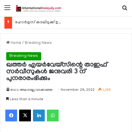
Menu
Se
ഹോര്‍മുസ് കടലിടുക്ക് ഉടന്‍ തുറന്നേക്കും
Home
/
Breaking News
Breaking News
ഖത്തര്‍ എയര്‍വേയ്‌സിന്റെ താഇഫ്
സര്‍വീസുകള്‍ ജനുവരി 3 ന്
പുനരാരംഭിക്കും
ഡോ. അമാനുല്ല വടക്കാങ്ങര
November 29, 2022
1,189
Less than a minute
Facebook
X
LinkedIn
WhatsApp