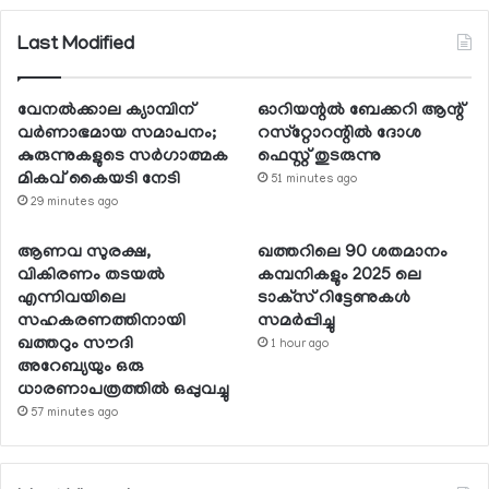
Last Modified
വേനല്‍ക്കാല ക്യാമ്പിന്
ഓറിയന്റല്‍ ബേക്കറി ആന്റ്
വര്‍ണാഭമായ സമാപനം;
റസ്‌റ്റോറന്റില്‍ ദോശ
കുരുന്നുകളുടെ സര്‍ഗാത്മക
ഫെസ്റ്റ് തുടരുന്നു
മികവ് കൈയടി നേടി
51 minutes ago
29 minutes ago
ആണവ സുരക്ഷ,
ഖത്തറിലെ 90 ശതമാനം
വികിരണം തടയല്‍
കമ്പനികളും 2025 ലെ
എന്നിവയിലെ
ടാക്‌സ് റിട്ടേണുകള്‍
സഹകരണത്തിനായി
സമര്‍പ്പിച്ചു
ഖത്തറും സൗദി
1 hour ago
അറേബ്യയും ഒരു
ധാരണാപത്രത്തില്‍ ഒപ്പുവച്ചു
57 minutes ago