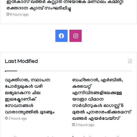
ഇന്‍കാസ് ഖത്തര്‍ കുറ്റ്യാടി നിയോജക മണ്ഡലം കമ്മിറ്റി
രക്തദാന ക്യാമ്പ് സംഘടിപ്പിച്ചു
8 hours ago
Facebook
Instagram
Last Modified
വ്യക്തിഗത, സ്ഥാപന
ബഹ്റൈന്‍, എര്‍ബില്‍,
പോര്‍ട്ടലുകള്‍ വഴി
കുവൈറ്റ്
ലഭ്യമാകുന്ന ചില
എന്നിവിടങ്ങളിലേക്കുള്ള
ഇലക്ട്രോണിക്
യാത്രാ വിമാന
സേവനങ്ങള്‍
സര്‍വീസുകള്‍ ഓഗസ്റ്റ് 8
വാരാന്ത്യത്തില്‍ മുടങ്ങും
മുതല്‍ പുനരാരംഭിക്കുമെന്ന്
ഖത്തര്‍ എയര്‍വേയ്സ്
3 hours ago
3 hours ago