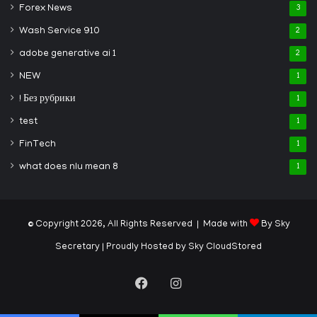
Forex News
3
Wash Service 910
2
adobe generative ai 1
2
NEW
1
! Без рубрики
1
test
1
FinTech
1
what does nlu mean 8
1
© Copyright 2026, All Rights Reserved | Made with
By Sky
Secretary
| Proudly Hosted by
Sky CloudStored
Facebook
Instagram