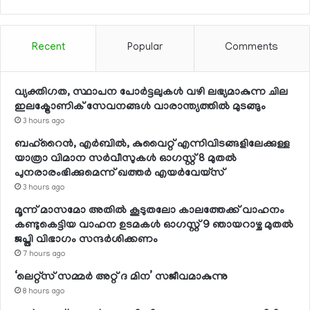
Recent
Popular
Comments
വ്യക്തിഗത, സ്ഥാപന പോര്‍ട്ടലുകള്‍ വഴി ലഭ്യമാകുന്ന ചില
ഇലക്ട്രോണിക് സേവനങ്ങള്‍ വാരാന്ത്യത്തില്‍ മുടങ്ങും
3 hours ago
ബഹ്റൈന്‍, എര്‍ബില്‍, കുവൈറ്റ് എന്നിവിടങ്ങളിലേക്കുള്ള
യാത്രാ വിമാന സര്‍വീസുകള്‍ ഓഗസ്റ്റ് 8 മുതല്‍
പുനരാരംഭിക്കുമെന്ന് ഖത്തര്‍ എയര്‍വേയ്സ്
3 hours ago
മൂന്ന് മാസമോ അതില്‍ കൂടുതലോ കാലത്തേക്ക് വാഹനം
കണ്ടുകെട്ടിയ വാഹന ഉടമകള്‍ ഓഗസ്റ്റ് 9 ഞായറാഴ്ച മുതല്‍
ജപ്തി വിഭാഗം സന്ദര്‍ശിക്കണം
7 hours ago
‘ലെറ്റ്‌സ് സമ്മര്‍ അറ്റ് ദ മിന’ സജീവമാകുന്നു
8 hours ago