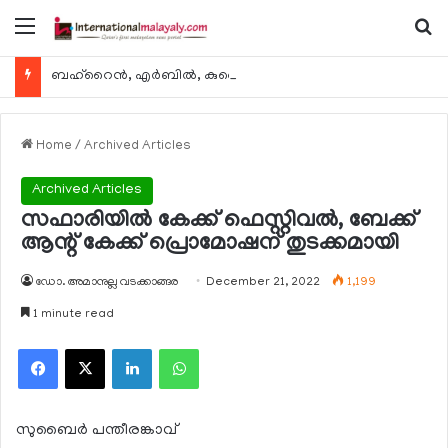
Menu
Se
ബഹ്റൈന്‍, എര്‍ബില്‍, കുവൈറ്റ് എന്നിവിടങ്ങളിലേക്കുള്ള യാത്രാ വിമാന സര്‍വീസുകള്‍ ഓഗസ്റ്റ് 8 മുതല്‍ പുനരാരംഭിക്കുമെന്ന് ഖത്തര്‍ എയര്‍വേയ്സ്
Home
/
Archived Articles
Archived Articles
സഫാരിയില്‍ കേക്ക് ഫെസ്റ്റിവല്‍, ബേക്ക്
ആന്റ് കേക്ക് പ്രൊമോഷന് തുടക്കമായി
ഡോ. അമാനുല്ല വടക്കാങ്ങര
December 21, 2022
1,199
1 minute read
Facebook
X
LinkedIn
WhatsApp
സുബൈര്‍ പന്തീരങ്കാവ്