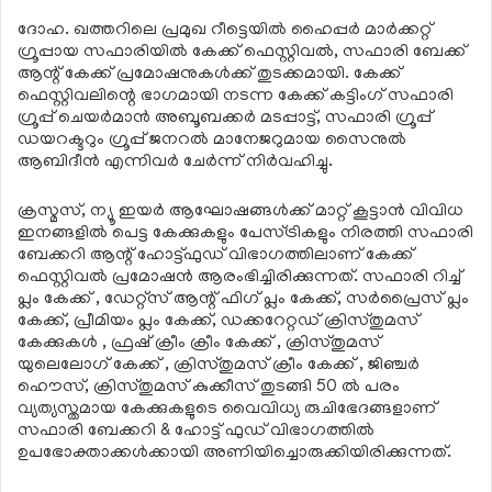
ദോഹ. ഖത്തറിലെ പ്രമുഖ റീട്ടെയില്‍ ഹൈപ്പര്‍ മാര്‍ക്കറ്റ്
ഗ്രൂപ്പായ സഫാരിയില്‍ കേക്ക് ഫെസ്റ്റിവല്‍, സഫാരി ബേക്ക്
ആന്റ് കേക്ക് പ്രമോഷനുകള്‍ക്ക് തുടക്കമായി. കേക്ക്
ഫെസ്റ്റിവലിന്റെ ഭാഗമായി നടന്ന കേക്ക് കട്ടിംഗ് സഫാരി
ഗ്രൂപ്പ് ചെയര്‍മാന്‍ അബൂബക്കര്‍ മടപ്പാട്ട്, സഫാരി ഗ്രൂപ്പ്
ഡയറക്ടറും ഗ്രൂപ്പ് ജനറല്‍ മാനേജറുമായ സൈനുല്‍
ആബിദീന്‍ എന്നിവര്‍ ചേര്‍ന്ന് നിര്‍വഹിച്ചു.
ക്രസ്മസ്, ന്യൂ ഇയര്‍ ആഘോഷങ്ങള്‍ക്ക് മാറ്റ് കൂട്ടാന്‍ വിവിധ
ഇനങ്ങളില്‍ പെട്ട കേക്കുകളും പേസ്ട്രികളും നിരത്തി സഫാരി
ബേക്കറി ആന്റ് ഹോട്ട്ഫുഡ് വിഭാഗത്തിലാണ് കേക്ക്
ഫെസ്റ്റിവല്‍ പ്രമോഷന്‍ ആരംഭിച്ചിരിക്കുന്നത്. സഫാരി റിച്ച്
പ്ലം കേക്ക് , ഡേറ്റ്സ് ആന്റ് ഫിഗ് പ്ലം കേക്ക്, സര്‍പ്രൈസ് പ്ലം
കേക്ക്, പ്രീമിയം പ്ലം കേക്ക്, ഡക്കറേറ്റഡ് ക്രിസ്തുമസ്
കേക്കുകള്‍ , ഫ്രഷ് ക്രീം ക്രീം കേക്ക് , ക്രിസ്തുമസ്
യുലെലോഗ് കേക്ക് , ക്രിസ്തുമസ് ക്രീം കേക്ക് , ജിഞ്ചര്‍
ഹൌസ്, ക്രിസ്തുമസ് കുക്കീസ് തുടങ്ങി 50 ല്‍ പരം
വ്യത്യസ്തമായ കേക്കുകളുടെ വൈവിധ്യ രുചിഭേദങ്ങളാണ്
സഫാരി ബേക്കറി & ഹോട്ട് ഫുഡ് വിഭാഗത്തില്‍
ഉപഭോക്താക്കള്‍ക്കായി അണിയിച്ചൊരുക്കിയിരിക്കുന്നത്.