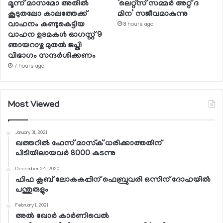
മൂന്ന് മാസമോ അതില്‍
‘ലെറ്റ്‌സ് സമ്മര്‍ അറ്റ് ദ
കൂടുതലോ കാലത്തേക്ക്
മിന’ സജീവമാകുന്നു
വാഹനം കണ്ടുകെട്ടിയ
8 hours ago
വാഹന ഉടമകള്‍ ഓഗസ്റ്റ് 9
ഞായറാഴ്ച മുതല്‍ ജപ്തി
വിഭാഗം സന്ദര്‍ശിക്കണം
7 hours ago
Most Viewed
January 31, 2021
ഖത്തറില്‍ ഫേസ് മാസ്‌ക് ധരിക്കാത്തതിന്
പിടിയിലായവര്‍ 8000 കടന്നു
December 24, 2020
ഫിഫ ക്ലബ് ലോകകപ്പിന് ഫെബ്രുവരി ഒന്നിന് ദോഹയില്‍
പന്തുരുളും
February 1, 2021
അല്‍ ഖോര്‍ കാര്‍ണിവെല്‍