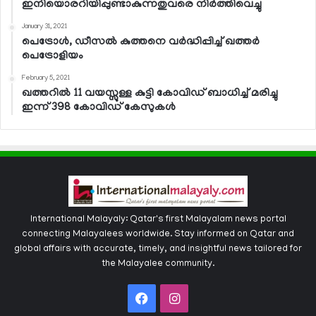
ഇനിയൊരറിയിപ്പുണ്ടാകുന്നതുവരെ നിര്‍ത്തിവെച്ചു
January 31, 2021
പെട്രോള്‍, ഡീസല്‍ കുത്തനെ വര്‍ദ്ധിപ്പിച്ച് ഖത്തര്‍
പെട്രോളിയം
February 5, 2021
ഖത്തറില്‍ 11 വയസ്സുള്ള കുട്ടി കോവിഡ് ബാധിച്ച് മരിച്ചു
ഇന്ന് 398 കോവിഡ് കേസുകള്‍
International Malayaly: Qatar's first Malayalam news portal
connecting Malayalees worldwide. Stay informed on Qatar and
global affairs with accurate, timely, and insightful news tailored for
the Malayalee community.
Facebook
Instagram