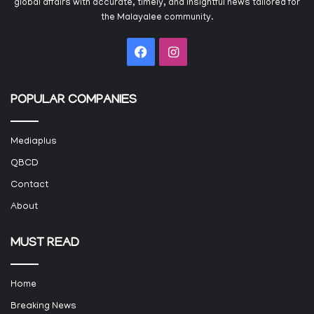
global affairs with accurate, timely, and insightful news tailored for
the Malayalee community.
Facebook
Instagram
POPULAR COMPANIES
Mediaplus
QBCD
Contact
About
MUST READ
Home
Breaking News