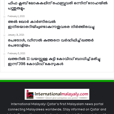
ഫിഫ ക്ലബ് ലോകകപ്പിന് ഫെബ്രുവരി ഒന്നിന് ദോഹയില്‍
പന്തുരുളും
February 1, 2021
അല്‍ ഖോര്‍ കാര്‍ണിവെല്‍
ഇനിയൊരറിയിപ്പുണ്ടാകുന്നതുവരെ നിര്‍ത്തിവെച്ചു
January 31, 2021
പെട്രോള്‍, ഡീസല്‍ കുത്തനെ വര്‍ദ്ധിപ്പിച്ച് ഖത്തര്‍
പെട്രോളിയം
February 5, 2021
ഖത്തറില്‍ 11 വയസ്സുള്ള കുട്ടി കോവിഡ് ബാധിച്ച് മരിച്ചു
ഇന്ന് 398 കോവിഡ് കേസുകള്‍
International Malayaly: Qatar's first Malayalam news portal
connecting Malayalees worldwide. Stay informed on Qatar and