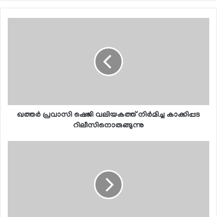
ഖത്തര്‍ പ്രവാസി ഷെജി വലിയകത്ത് നിര്‍മിച്ച കാക്കിപ്പട
റിലീസിനൊരുങ്ങുന്നു