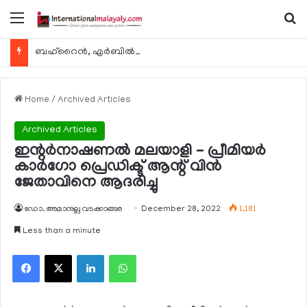
Menu
Se
ബഹ്റൈന്‍, എര്‍ബില്‍, കുവൈറ്റ് എന്നിവിടങ്ങളിലേക്കുള്ള യാത്രാ വിമാന സര്‍വീസുകള്‍ ഓഗസ്റ്റ് 8 മുതല്‍ പുനരാരംഭിക്കുമെന്ന് ഖത്തര്‍ എയര്‍വേയ്സ്
Home
/
Archived Articles
Archived Articles
ഇന്റര്‍നാഷണല്‍ മലയാളി – പ്രീമിയര്‍
കാര്‍ഗോ പ്രെഡിക്ട് ആന്റ് വിന്‍
ജേതാവിനെ ആദരിച്ചു
ഡോ. അമാനുല്ല വടക്കാങ്ങര
December 28, 2022
1,181
Less than a minute
Facebook
X
LinkedIn
WhatsApp