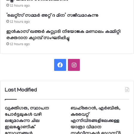
12 hours ago
‘ലെറ്റ്‌സ് സമ്മര്‍ അറ്റ് ദ മിന’ സജീവമാകുന്നു
12 hours ago
ഇന്‍കാസ് ഖത്തര്‍ കുറ്റ്യാടി നിയോജക മണ്ഡലം കമ്മിറ്റി
രക്തദാന ക്യാമ്പ് സംഘടിപ്പിച്ചു
12 hours ago
Facebook
Instagram
Last Modified
വ്യക്തിഗത, സ്ഥാപന
ബഹ്റൈന്‍, എര്‍ബില്‍,
പോര്‍ട്ടലുകള്‍ വഴി
കുവൈറ്റ്
ലഭ്യമാകുന്ന ചില
എന്നിവിടങ്ങളിലേക്കുള്ള
ഇലക്ട്രോണിക്
യാത്രാ വിമാന
സേവനങ്ങള്‍
സര്‍വീസുകള്‍ ഓഗസ്റ്റ് 8