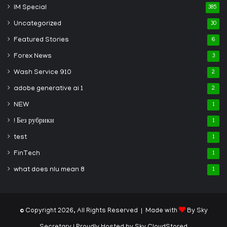
IM Special
385
Uncategorized
30
Featured Stories
6
Forex News
3
Wash Service 910
2
adobe generative ai 1
2
NEW
1
! Без рубрики
1
test
1
FinTech
1
what does nlu mean 8
1
© Copyright 2026, All Rights Reserved | Made with
By Sky