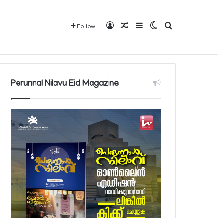
Log In
Random Article
Sidebar
Switch skin
Search for
Follow
Mediaplus
QBCD
Contact
About
Perunnal Nilavu Eid Magazine