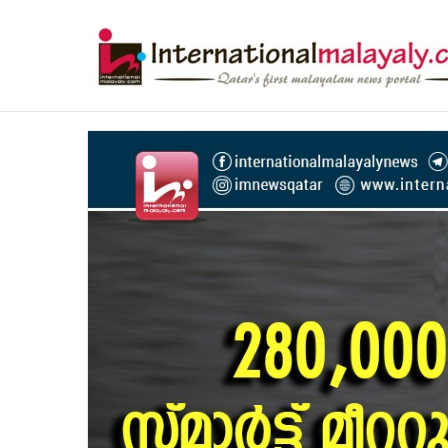
ഹോര്‍മുസ് കടലിടുക്ക് ഉടന്‍ തുറന്നേക്കു
Breaking News