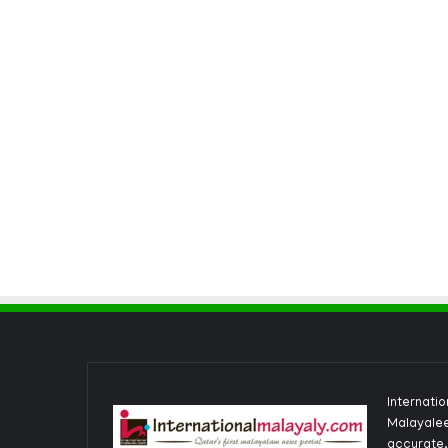
Internati
Malayalee
accurate,