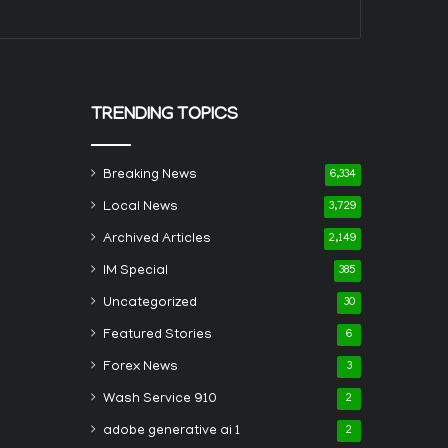
TRENDING TOPICS
Breaking News
6,334
Local News
3,729
Archived Articles
2,149
IM Special
385
Uncategorized
30
Featured Stories
6
Forex News
3
Wash Service 910
2
adobe generative ai 1
2