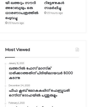
യി ഖത്തറും സൗദി
റിട്ടേണുകള്‍
അറേബ്യയും ഒരു
സമര്‍പ്പിച്ചു
ധാരണാപത്രത്തില്‍
15 hours ago
ഒപ്പുവച്ചു
15 hours ago
Most Viewed
January 31, 2021
ഖത്തറില്‍ ഫേസ് മാസ്‌ക്
ധരിക്കാത്തതിന് പിടിയിലായവര്‍ 8000
കടന്നു
December 24, 2020
ഫിഫ ക്ലബ് ലോകകപ്പിന് ഫെബ്രുവരി
ഒന്നിന് ദോഹയില്‍ പന്തുരുളും
February 1, 2021