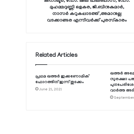
കിനാലൂര്‍, ഡോ. ഷീല ഫിലിപ്പോസ്, ഡോ.
മുഹമ്മദുണ്ണി ഒളകര, ജി.ബിനുകുമാര്‍,
നാസര്‍ കറുകപ്പാടത്ത് ,അമാനുല്ല
വടക്കാങ്ങര എന്നിവര്‍ക്ക് പുരസ്‌കാരം
Related Articles
ഖത്തര്‍ അമേ
പ്രഥമ ഖത്തര്‍ ഇക്കണോമിക്
സുരക്ഷാ പങ്
ഫോറത്തിന് ഇന്ന് തുടക്കം
പുനഃപരിശ
June 21, 2021
വാര്‍ത്ത അ
September 