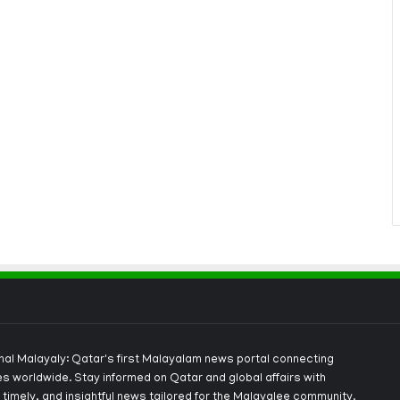
onal Malayaly: Qatar's first Malayalam news portal connecting
s worldwide. Stay informed on Qatar and global affairs with
 timely, and insightful news tailored for the Malayalee community.