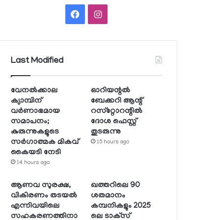
Facebook
Instagram
Last Modified
വേനല്‍ക്കാല
ഓറിയന്റല്‍
ക്യാമ്പിന്
ബേക്കറി ആന്റ്
വര്‍ണാഭമായ
റസ്‌റ്റോറന്റില്‍
സമാപനം;
ദോശ ഫെസ്റ്റ്
കുരുന്നുകളുടെ
തുടരുന്നു
സര്‍ഗാത്മക മികവ്
15 hours ago
കൈയടി നേടി
14 hours ago
ആണവ സുരക്ഷ,
ഖത്തറിലെ 90
വികിരണം തടയല്‍
ശതമാനം
എന്നിവയിലെ
കമ്പനികളും 2025
സഹകരണത്തിനാ
ലെ ടാക്‌സ്