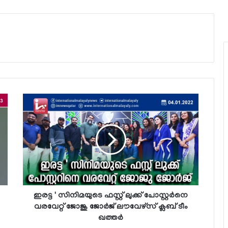
ഇരട്ട ' സിനിമയുടെ ഫസ്റ്റ് ലുക്ക് പോസ്റ്റര്‍നെ
വരവേറ്റ് ജോജു ജോര്‍ജ് ലൗവേഴ്‌സ് ക്ലബ് ടീം
ഖത്തര്‍