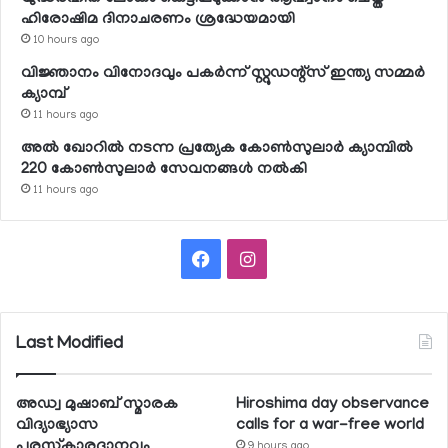
ഹിരോഷിമ ദിനാചരണം ശ്രദ്ധേയമായി
10 hours ago
വിജ്ഞാനം വിനോദവും പകര്‍ന്ന് സ്റ്റുഡന്റ്‌സ് ഇന്ത്യ സമ്മര്‍
ക്യാമ്പ്
11 hours ago
അല്‍ ഖോറില്‍ നടന്ന പ്രത്യേക കോണ്‍സുലാര്‍ ക്യാമ്പില്‍
220 കോണ്‍സുലാര്‍ സേവനങ്ങള്‍ നല്‍കി
11 hours ago
Facebook
Instagram
Last Modified
അഡ്വ മുഷാബ് സ്മാരക
Hiroshima day observance
വിദ്യാഭ്യാസ
calls for a war-free world
പുരസ്‌കാരദാനവും
9 hours ago