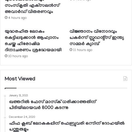
സംസ്‌കൃതി എക്‌സലന്‍സ്
അവാര്‍ഡ് വിതരണവും
4 hours ago
യുദ്ധരഹിത ലോകം
വിജ്ഞാനം വിനോദവും
കെട്ടിപ്പടുക്കാന്‍ ആഹ്വാനം
പകര്‍ന്ന് സ്റ്റുഡന്റ്‌സ് ഇന്ത്യ
ചെയ്ത ഹിരോഷിമ
സമ്മര്‍ ക്യാമ്പ്
ദിനാചരണം ശ്രദ്ധേയമായി
11 hours ago
10 hours ago
Most Viewed
January 31, 2021
ഖത്തറില്‍ ഫേസ് മാസ്‌ക് ധരിക്കാത്തതിന്
പിടിയിലായവര്‍ 8000 കടന്നു
December 24, 2020
ഫിഫ ക്ലബ് ലോകകപ്പിന് ഫെബ്രുവരി ഒന്നിന് ദോഹയില്‍
പന്തുരുളും