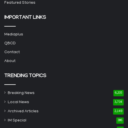
Featured Stories
IMPORTANT LINKS
Mediaplus
QBCD
Contact
About
TRENDING TOPICS
Breaking News
6,335
Local News
3,734
Archived Articles
2,149
IM Special
386