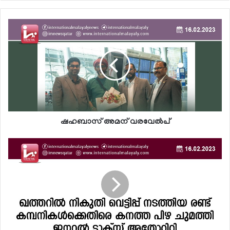
ഷഹബാസ് അമന് വരവേല്‍പ്