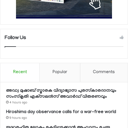
Follow Us
Recent
Popular
Comments
അഡ്വ മുഷാബ് സ്മാരക വിദ്യാഭ്യാസ പുരസ്‌കാരദാനവും
സംസ്‌കൃതി എക്‌സലന്‍സ് അവാര്‍ഡ് വിതരണവും
4 hours ago
Hiroshima day observance calls for a war-free world
9 hours ago
യുദ്ധരഹിത ലോകം കെട്ടിപ്പടുക്കാന്‍ ആഹ്വാനം ചെയ്ത