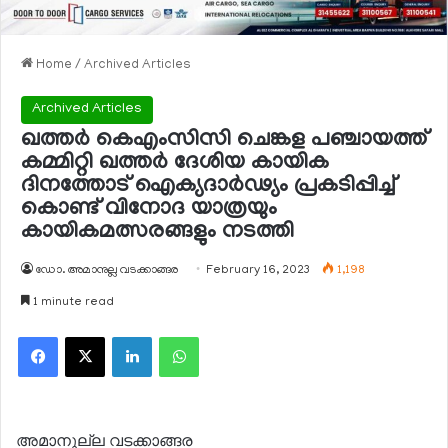
Home
/
Archived Articles
Archived Articles
ഖത്തര്‍ കെഎംസിസി ചെങ്കള പഞ്ചായത്ത്
കമ്മിറ്റി ഖത്തര്‍ ദേശിയ കായിക
ദിനത്തോട് ഐക്യദാര്‍ഢ്യം പ്രകടിപ്പിച്ച്
കൊണ്ട് വിനോദ യാത്രയും
കായികമത്സരങ്ങളും നടത്തി
ഡോ. അമാനുല്ല വടക്കാങ്ങര
February 16, 2023
1,198
1 minute read
Facebook
X
LinkedIn
WhatsApp
അമാനുല്ല വടക്കാങ്ങര