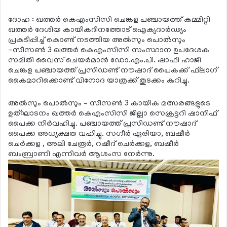
ദോഹ : ഖത്തര്‍ കെഎംസിസി ചെങ്കള പഞ്ചായത്ത് കമ്മിറ്റി
ഖത്തര്‍ ദേശിയ കായികദിനത്തോട് ഐക്യദാര്‍ഢ്യം
പ്രകടിപ്പിച്ച് കൊണ്ട് നടത്തിയ അല്‍സും പൊല്‍സും
-സീസണ്‍ 3 ഖത്തര്‍ കെഎംസിസി സംസ്ഥാന ഉപദേശക
സമിതി വൈസ് ചെയര്‍മാന്‍ ഡോ.എം.പി. ഷാഫി ഹാജി
ചെങ്കള പഞ്ചായത്ത് പ്രസിഡണ്ട് നൗഷാദ് പൈകക്ക് ഫ്‌ലാഗ്
കൈമാറിക്കൊണ്ട് വിനോദ യാത്രക്ക് തുടക്കം കുറിച്ചു.
അല്‍സും പൊല്‍സും – സീസണ്‍ 3 കായിക മത്സരങ്ങളുടെ
ഉത്ഘാടനം ഖത്തര്‍ കെഎംസിസി ജില്ലാ സെക്രട്ടറി ഷാനിഫ്
പൈക്ക നിര്‍വഹിച്ചു. പഞ്ചായത്ത് പ്രസിഡണ്ട് നൗഷാദ്
പൈക്ക അധ്യക്ഷത വഹിച്ചു. സഗീര്‍ ഏരിയാ, ബഷീര്‍
ചെര്‍ക്കള , അലി ചേരൂര്‍, റഷീദ് ചെര്‍ക്കള, ബഷീര്‍
ബംബ്രാണി എന്നിവര്‍ ആശംസ നേര്‍ന്നു.