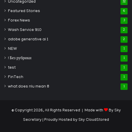
Uncategorized
32
Featured Stories
6
Forex News
3
Wash Service 910
2
adobe generative ai 1
2
NEW
1
! Без рубрики
1
test
1
FinTech
1
what does nlu mean 8
1
© Copyright 2026, All Rights Reserved | Made with
By Sky
Secretary
| Proudly Hosted by
Sky CloudStored