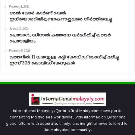
February 1, 2021
അല്‍ ഖോര്‍ കാര്‍ണിവെല്‍
ഇനിയൊരറിയിപ്പുണ്ടാകുന്നതുവരെ നിര്‍ത്തിവെച്ചു
January 31, 2021
പെട്രോള്‍, ഡീസല്‍ കുത്തനെ വര്‍ദ്ധിപ്പിച്ച് ഖത്തര്‍
പെട്രോളിയം
February 5, 2021
ഖത്തറില്‍ 11 വയസ്സുള്ള കുട്ടി കോവിഡ് ബാധിച്ച് മരിച്ചു
ഇന്ന് 398 കോവിഡ് കേസുകള്‍
International Malayaly: Qatar's first Malayalam news portal
connecting Malayalees worldwide. Stay informed on Qatar and
global affairs with accurate, timely, and insightful news tailored for
the Malayalee community.