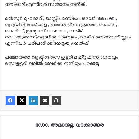
നൗഷാദ് എന്നിവര്‍ സമ്മാനം നല്‍കി.
മന്‍സൂര്‍ മുഹമ്മദ് , ജാസ്സിം മസ്‌കം , ജമാല്‍ പൈക്ക ,
നൂറുദ്ധീന്‍ ചെര്‍ക്കള , ഉനൈസ് നെക്രാജെ , സഹീര്‍ ,
നാഫിഹ്, ഇല്യാസ് പാണലം , സമീര്‍
പൈക്ക,അസ്ഹറുദ്ധീന്‍ പാണലം ,ഖാലിദ് നെക്കര,നിസ്സാം
എന്നിവര്‍ പരിപാടിക്ക് നേതൃത്വം നല്‍കി
പഞ്ചായത്ത് ആക്ടിങ് സെക്രട്ടറി മഹ്റൂഫ് സ്വാഗതവും
സെക്രട്ടറി ഖലീല്‍ ബേര്‍ക്ക നന്ദിയും പറഞ്ഞു
ഡോ. അമാനുല്ല വടക്കാങ്ങര