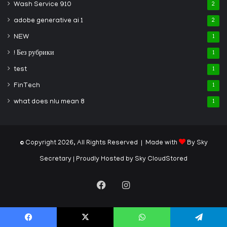
Wash Service 910
2
adobe generative ai 1
2
NEW
1
! Без рубрики
1
test
1
FinTech
1
what does nlu mean 8
1
© Copyright 2026, All Rights Reserved | Made with
By Sky
Secretary
| Proudly Hosted by
Sky CloudStored
Facebook
Instagram
Facebook
X
WhatsApp
Telegram