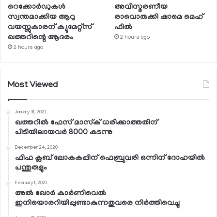
റെക്കോര്‍ഡുകള്‍
അവിസ്മരണീയ
സ്വന്തമാക്കിയ ആറു
രാവൊരുക്കി ഷാമെ മെഹ്
വയസ്സുകാരന് ക്യുമേറ്റ്‌സ്
ഫില്‍
ഖത്തറിന്റെ ആദരം
2 hours ago
2 hours ago
Most Viewed
January 31, 2021
ഖത്തറില്‍ ഫേസ് മാസ്‌ക് ധരിക്കാത്തതിന്
പിടിയിലായവര്‍ 8000 കടന്നു
December 24, 2020
ഫിഫ ക്ലബ് ലോകകപ്പിന് ഫെബ്രുവരി ഒന്നിന് ദോഹയില്‍
പന്തുരുളും
February 1, 2021
അല്‍ ഖോര്‍ കാര്‍ണിവെല്‍
ഇനിയൊരറിയിപ്പുണ്ടാകുന്നതുവരെ നിര്‍ത്തിവെച്ചു