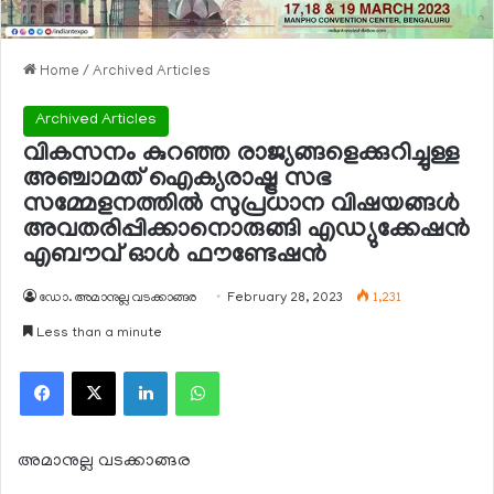
Home
/
Archived Articles
Archived Articles
വികസനം കുറഞ്ഞ രാജ്യങ്ങളെക്കുറിച്ചുള്ള
അഞ്ചാമത് ഐക്യരാഷ്ട്ര സഭ
സമ്മേളനത്തില്‍ സുപ്രധാന വിഷയങ്ങള്‍
അവതരിപ്പിക്കാനൊരുങ്ങി എഡ്യുക്കേഷന്‍
എബൗവ് ഓള്‍ ഫൗണ്ടേഷന്‍
ഡോ. അമാനുല്ല വടക്കാങ്ങര
February 28, 2023
1,231
Less than a minute
Facebook
X
LinkedIn
WhatsApp
അമാനുല്ല വടക്കാങ്ങര