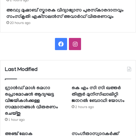
2 hours ago
അഡ്വ മുഷാബ് സ്മാരക വിദ്യാഭ്യാസ പുരസ്‌കാരദാനവും
സംസ്‌കൃതി എക്‌സലന്‍സ് അവാര്‍ഡ് വിതരണവും
20 hours ago
Facebook
Instagram
Last Modified
ഗ്രാന്‍ഡ് മാള്‍ മെഗാ
കെ എം സി സി ഖത്തര്‍
പ്രൊമോഷന്‍ ആദ്യഘട്ട
തിരൂര്‍ മുനിസിപ്പാലിറ്റി
വിജയികള്‍ക്കുള്ള
ജനറല്‍ ബോഡി യോഗം
സമ്മാനങ്ങള്‍ വിതരണം
2 hours ago
ചെയ്തു
1 hour ago
അഞ്ച് ലോക
സംഗീതാസ്വാദകര്‍ക്ക്