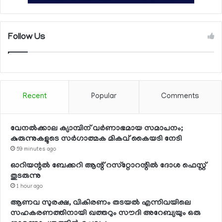
Follow Us
Recent
Popular
Comments
വേനല്‍ക്കാല ക്യാമ്പിന് വര്‍ണാഭമായ സമാപനം;
കുരുന്നുകളുടെ സര്‍ഗാത്മക മികവ് കൈയടി നേടി
59 minutes ago
ഓറിയന്റല്‍ ബേക്കറി ആന്റ് റസ്‌റ്റോറന്റില്‍ ദോശ ഫെസ്റ്റ്
തുടരുന്നു
1 hour ago
ആണവ സുരക്ഷ, വികിരണം തടയല്‍ എന്നിവയിലെ
സഹകരണത്തിനായി ഖത്തറും സൗദി അറേബ്യയും ഒരു