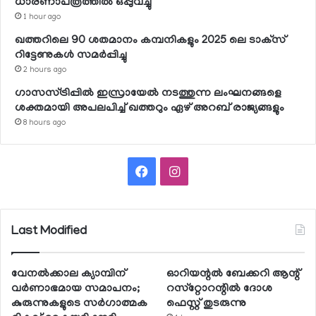
ധാരണാപത്രത്തില്‍ ഒപ്പുവച്ചു
1 hour ago
ഖത്തറിലെ 90 ശതമാനം കമ്പനികളും 2025 ലെ ടാക്‌സ്
റിട്ടേണുകള്‍ സമര്‍പ്പിച്ചു
2 hours ago
ഗാസസ്ട്രിപ്പില്‍ ഇസ്രായേല്‍ നടത്തുന്ന ലംഘനങ്ങളെ
ശക്തമായി അപലപിച്ച് ഖത്തറും ഏഴ് അറബ് രാജ്യങ്ങളും
8 hours ago
Facebook
Instagram
Last Modified
വേനല്‍ക്കാല ക്യാമ്പിന്
ഓറിയന്റല്‍ ബേക്കറി ആന്റ്
വര്‍ണാഭമായ സമാപനം;
റസ്‌റ്റോറന്റില്‍ ദോശ
കുരുന്നുകളുടെ സര്‍ഗാത്മക
ഫെസ്റ്റ് തുടരുന്നു