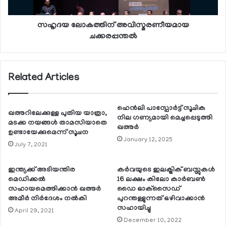
സഹൃദയ ലോകത്തിന് അവിസ്മരണീയമായ
ചക്കരപ്പന്തല്‍
Related Articles
ഹെന്‍ലി പാസ്പോര്‍ട്ട് സൂചിക
ഖത്തറിലേക്കുള്ള പുതിയ യാത്രാ,
നില ഗണ്യമായി മെച്ചപ്പെടുത്തി
മടക്ക നയങ്ങള്‍ താമസിയാതെ
ഖത്തര്‍
ഉണ്ടായേക്കുമെന്ന് സൂചന
January 12, 2025
July 7, 2021
ഇന്ത്യക്ക് അടിയന്തിര
കര്‍വയുടെ ഇലക്ട്രിക് ബസ്സുകള്‍
മെഡിക്കല്‍
16 ലക്ഷം കിലോ കാര്‍ബണ്‍
സഹായമെത്തിക്കാന്‍ ഖത്തര്‍
ഡൈ ഓക്‌സൈഡ്
അമീര്‍ നിര്‍ദേശം നല്‍കി
പുറന്തള്ളുന്നത് ഒഴിവാക്കാന്‍
സഹായിച്ചു
April 29, 2021
December 10, 2022