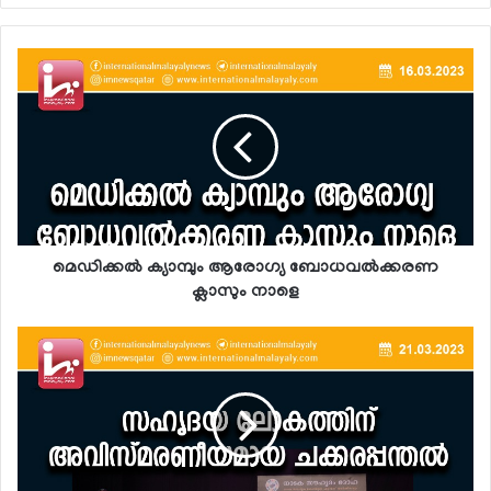
മെഡിക്കല്‍ ക്യാമ്പും ആരോഗ്യ ബോധവല്‍ക്കരണ
ക്ലാസും നാളെ