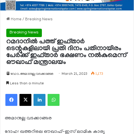
Home
/
Breaking News
Breaking News
റമദാനില്‍ പത്ത് ഇഫ്താര്‍
ടെന്റുകളിലായി പ്രതി ദിനം പതിനായിരം
പേര്‍ക്ക് ഇഫ്താര്‍ ഭക്ഷണം നല്‍കുമെന്ന്
ഔഖാഫ് മന്ത്രാലയം
ഡോ. അമാനുല്ല വടക്കാങ്ങര
March 21, 2023
1,173
Less than a minute
Facebook
X
LinkedIn
WhatsApp
അമാനുല്ല വടക്കാങ്ങര
ദോഹ: ഖത്തറിലെ ഔഖാഫ്-ഇസ് ലാമിക കാര്യ