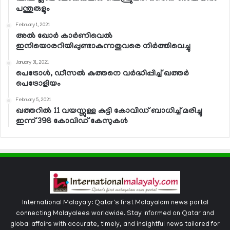
പന്തുരുളും
February 1, 2021
അല്‍ ഖോര്‍ കാര്‍ണിവെല്‍
ഇനിയൊരറിയിപ്പുണ്ടാകുന്നതുവരെ നിര്‍ത്തിവെച്ചു
January 31, 2021
പെട്രോള്‍, ഡീസല്‍ കുത്തനെ വര്‍ദ്ധിപ്പിച്ച് ഖത്തര്‍
പെട്രോളിയം
February 5, 2021
ഖത്തറില്‍ 11 വയസ്സുള്ള കുട്ടി കോവിഡ് ബാധിച്ച് മരിച്ചു
ഇന്ന് 398 കോവിഡ് കേസുകള്‍
International Malayaly: Qatar's first Malayalam news portal
connecting Malayalees worldwide. Stay informed on Qatar and
global affairs with accurate, timely, and insightful news tailored for