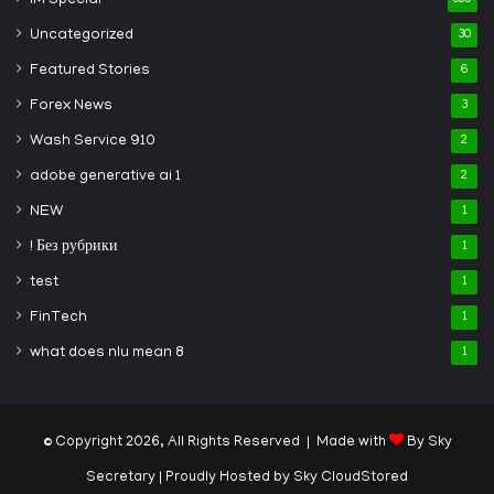
IM Special
385
Uncategorized
30
Featured Stories
6
Forex News
3
Wash Service 910
2
adobe generative ai 1
2
NEW
1
! Без рубрики
1
test
1
FinTech
1
what does nlu mean 8
1
© Copyright 2026, All Rights Reserved | Made with
By Sky
Secretary
| Proudly Hosted by
Sky CloudStored