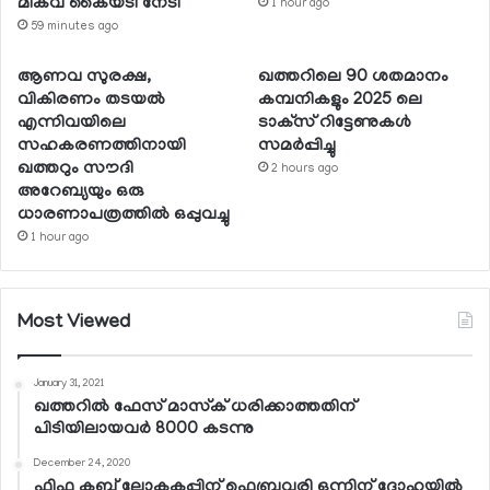
മികവ് കൈയടി നേടി
1 hour ago
59 minutes ago
ആണവ സുരക്ഷ,
ഖത്തറിലെ 90 ശതമാനം
വികിരണം തടയല്‍
കമ്പനികളും 2025 ലെ
എന്നിവയിലെ
ടാക്‌സ് റിട്ടേണുകള്‍
സഹകരണത്തിനായി
സമര്‍പ്പിച്ചു
ഖത്തറും സൗദി
2 hours ago
അറേബ്യയും ഒരു
ധാരണാപത്രത്തില്‍ ഒപ്പുവച്ചു
1 hour ago
Most Viewed
January 31, 2021
ഖത്തറില്‍ ഫേസ് മാസ്‌ക് ധരിക്കാത്തതിന്
പിടിയിലായവര്‍ 8000 കടന്നു
December 24, 2020
ഫിഫ ക്ലബ് ലോകകപ്പിന് ഫെബ്രുവരി ഒന്നിന് ദോഹയില്‍