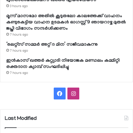
പുനരാരംഭിക്കുമെന്ന് ഖത്തര്‍ എയര്‍വേയ്സ്
3 hours ago
മൂന്ന് മാസമോ അതില്‍ കൂടുതലോ കാലത്തേക്ക് വാഹനം
കണ്ടുകെട്ടിയ വാഹന ഉടമകള്‍ ഓഗസ്റ്റ് 9 ഞായറാഴ്ച മുതല്‍
ജപ്തി വിഭാഗം സന്ദര്‍ശിക്കണം
7 hours ago
‘ലെറ്റ്‌സ് സമ്മര്‍ അറ്റ് ദ മിന’ സജീവമാകുന്നു
7 hours ago
ഇന്‍കാസ് ഖത്തര്‍ കുറ്റ്യാടി നിയോജക മണ്ഡലം കമ്മിറ്റി
രക്തദാന ക്യാമ്പ് സംഘടിപ്പിച്ചു
7 hours ago
Facebook
Instagram
Last Modified