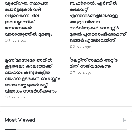
വ്യക്തിഗത, സ്ഥാപന
ബഹ്റൈന്‍, എര്‍ബില്‍,
പോര്‍ട്ടലുകള്‍ വഴി
കുവൈറ്റ്
ലഭ്യമാകുന്ന ചില
എന്നിവിടങ്ങളിലേക്കുള്ള
ഇലക്ട്രോണിക്
യാത്രാ വിമാന
സേവനങ്ങള്‍
സര്‍വീസുകള്‍ ഓഗസ്റ്റ് 8
വാരാന്ത്യത്തില്‍ മുടങ്ങും
മുതല്‍ പുനരാരംഭിക്കുമെന്ന്
ഖത്തര്‍ എയര്‍വേയ്സ്
3 hours ago
3 hours ago
മൂന്ന് മാസമോ അതില്‍
‘ലെറ്റ്‌സ് സമ്മര്‍ അറ്റ് ദ
കൂടുതലോ കാലത്തേക്ക്
മിന’ സജീവമാകുന്നു
വാഹനം കണ്ടുകെട്ടിയ
7 hours ago
വാഹന ഉടമകള്‍ ഓഗസ്റ്റ് 9
ഞായറാഴ്ച മുതല്‍ ജപ്തി
വിഭാഗം സന്ദര്‍ശിക്കണം
7 hours ago
Most Viewed