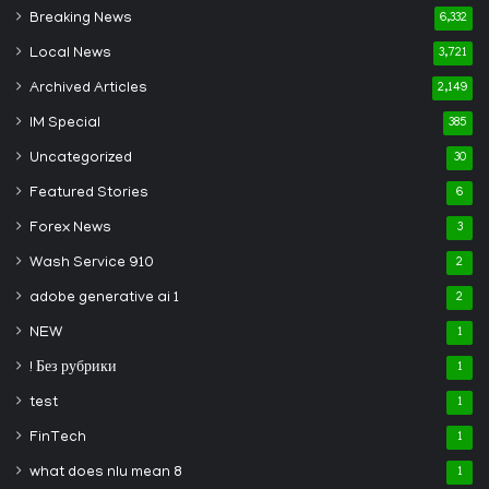
Breaking News
6,332
Local News
3,721
Archived Articles
2,149
IM Special
385
Uncategorized
30
Featured Stories
6
Forex News
3
Wash Service 910
2
adobe generative ai 1
2
NEW
1
! Без рубрики
1
test
1
FinTech
1
what does nlu mean 8
1