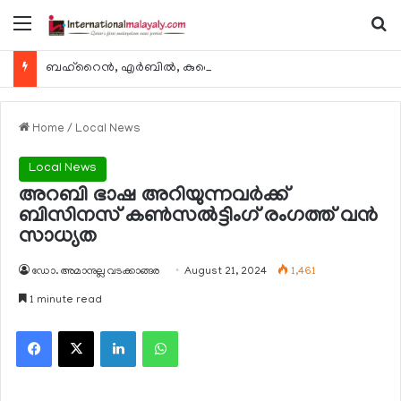
Menu
Se
ബഹ്റൈന്‍, എര്‍ബില്‍, കുവൈറ്റ് എന്നിവിടങ്ങളിലേക്കുള്ള യാത്രാ വിമാന സര്‍വീസുകള്‍ ഓഗസ്റ്റ് 8 മുതല്‍ പുനരാരംഭിക്കുമെന്ന് ഖത്തര്‍ എയര്‍വേയ്സ്
Home
/
Local News
Local News
അറബി ഭാഷ അറിയുന്നവര്‍ക്ക്
ബിസിനസ് കണ്‍സല്‍ട്ടിംഗ് രംഗത്ത് വന്‍
സാധ്യത
ഡോ. അമാനുല്ല വടക്കാങ്ങര
August 21, 2024
1,461
1 minute read
Facebook
X
LinkedIn
WhatsApp