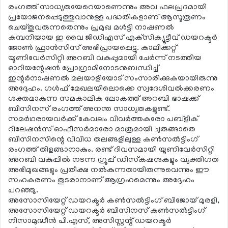
രംഗത്ത് സാധ്യതയേറെയാണെന്നും അവ ഫലപ്രദമായി
പ്രയോജനപ്പെടുത്തുവാനുള്ള പദ്ധതികളാണ് ആസൂത്രണം
ചെയ്തുവരുന്നതെന്നും പ്രമുഖ മള്‍ട്ടി നാഷണല്‍
കമ്പനിയായ ഇ വൈ ജിഡിഎസ് എക്‌സിക്യൂട്ടീവ് ഡയറക്ടര്‍
ജോണ്‍ ഫ്രാന്‍സിസ് അഭിപ്രായപ്പെട്ടു. കാലിക്കറ്റ്
യൂണിവേര്‍സിറ്റി അറബി വകുപ്പുമായി ചേര്‍ന്ന് നടത്തിയ
ഓറിയന്റേഷന്‍ പ്രോഗ്രാമിനോടനുബന്ധിച്ച്
ഇന്റര്‍നാഷണല്‍ മലയാളിയോട് സംസാരിക്കുകയായിരുന്നു
അദ്ദേഹം. ഗള്‍ഫ് മേഖലയിലൊക്കെ സ്വദേശിവല്‍ക്കരണം
ശക്തമാകുന്ന സമകാലിക ലോകത്ത് അറബി ഭാഷക്ക്
ബിസിനസ് രംഗത്ത് അനന്ത സാധ്യതകളുണ്ട്.
സമര്‍ഥരായവര്‍ക്ക് കേവലം വിവര്‍ത്തകരോ പബ്‌ളിക്
റിലേഷന്‍സ് ഓഫീസര്‍മാരോ മാത്രമായി ചുരുങ്ങാതെ
ബിസിനസിന്റെ വിവിധ തലങ്ങളിലുള്ള കണ്‍സല്‍ട്ടിംഗ്
രംഗത്ത് തിളങ്ങാനാകും. രണ്ട് ദിവസമായി യൂണിവേര്‍സിറ്റി
അറബി വകുപ്പില്‍ നടന്ന ഗ്രൂപ്പ് ഡിസ്‌കഷനുകളും വ്യക്തിഗത
അഭിമുഖങ്ങളും പ്രതീക്ഷ നല്‍കുന്നതായിരുന്നുവെന്നും ഈ
സഹകരണം തുടരാനാണ് ആഗ്രഹമെന്നും അദ്ദേഹം
പറഞ്ഞു.
അസോസിയേറ്റ് ഡയറക്ടര്‍ കണ്‍സല്‍ട്ടിംഗ് ബിജോയ് മുരളി,
അസോസിയേറ്റ് ഡയറക്ടര്‍ ബിസിനസ് കണ്‍സല്‍ട്ടിംഗ്
നിസാമുദ്ധീന്‍ പി.എസ്, അസിസ്റ്റന്റ് ഡയറക്ടര്‍