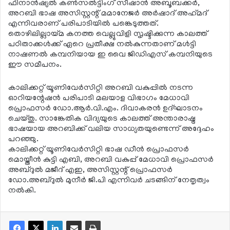
ഫിനാന്‍ഷ്യല്‍ കണ്‍സല്‍ട്ടിംഗ് സീഷാന്‍ അബൂബക്കര്‍,
അറബി ഭാഷ അസിസ്റ്റന്റ് മമാനേജര്‍ അര്‍ഷാദ് അഹ്‌മദ്
എന്നിവരാണ് പരിപാടിയില്‍ പങ്കെടുത്തത്.
തൊഴിലില്ലായ്മ കനത്ത വെല്ലുവിളി സൃഷ്ടിക്കുന്ന കാലത്ത്
പഠിതാക്കള്‍ക്ക് ഏറെ പ്രതീക്ഷ നല്‍കുന്നതാണ് മള്‍ട്ടി
നാഷണല്‍ കമ്പനിയായ ഇ വൈ ജിഡിഎസ് കമ്പനിയുടെ
ഈ സമീപനം.
കാലിക്കറ്റ് യൂണിവേര്‍സിറ്റി അറബി വകുപ്പില്‍ നടന്ന
ഓറിയന്റേഷന്‍ പരിപാടി മലയാള വിഭാഗം മേധാവി
പ്രൊഫസര്‍ ഡോ.ആര്‍.വി.എം. ദിവാകരന്‍ ഉദ്ഘാടനം
ചെയ്തു. സാങ്കേതിക വിദ്യയുടെ കാലത്ത് അന്താരാഷ്ട്ര
ഭാഷയായ അറബിക്ക് വലിയ സാധ്യതയുണ്ടെന്ന് അദ്ദേഹം
പറഞ്ഞു.
കാലിക്കറ്റ് യൂണിവേര്‍സിറ്റി ഭാഷ ഡീന്‍ പ്രൊഫസര്‍
മൊയ്തീന്‍ കുട്ടി എബി, അറബി വകുപ്പ് മേധാവി പ്രൊഫസര്‍
അബ്ദുല്‍ മജീദ് എഇ, അസിസ്റ്റന്റ് പ്രൊഫസര്‍
ഡോ.അബ്ദുല്‍ മുനീര്‍ ജി.പി എന്നിവര്‍ ചടങ്ങിന് നേതൃത്വം
നല്‍കി.