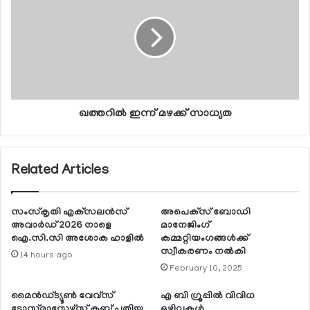
ഖത്തറില്‍ ഇന്ന് മഴക്ക് സാധ്യത
Related Articles
സംസ്‌കൃതി എക്‌സലന്‍സ്
അപെക്‌സ് ബോഡി
അവാര്‍ഡ് 2026 നാളെ
മാനേജിംഗ്
ഐ.സി.സി അശോക ഹാളില്‍
കമ്മറ്റിയംഗങ്ങള്‍ക്ക്
സ്വീകരണം നല്‍കി
14 hours ago
February 10, 2025
മൈന്‍ഡ്ട്യൂണ്‍ വേവ്‌സ്
എ ബി ഗ്രൂപ്പില്‍ വിവിധ
ടോസ്റ്റ്മാസ്റ്റേഴ്‌സ് ക്ലബ് പുതിയ
ഒഴിവുകള്‍