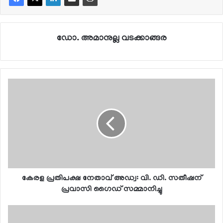
ഡോ. അമാനുല്ല വടക്കാങ്ങര
കേരള പ്രതിപക്ഷ നേതാവ് അഡ്വ: വി. ഡി. സതീഷന്
പ്രവാസി ഗൈഡ് സമ്മാനിച്ചു