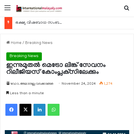
Menu
Se
ഭക്ഷ്യ വിഷബാധ സംബന്ധിച്ച കേസുകള്‍ 24 മണിക്കൂറിനകം റിപ്പോര്‍ട്ട് ചെയ്യണം
Home
/
Breaking News
Breaking News
ഇന്നുമുതല്‍ മെട്രോ ലിങ്ക് സേവനം
റിലീജിയസ് കോംപ്ലക്‌സിലേക്കും
ഡോ. അമാനുല്ല വടക്കാങ്ങര
November 24, 2024
1,274
Less than a minute
Facebook
X
LinkedIn
WhatsApp