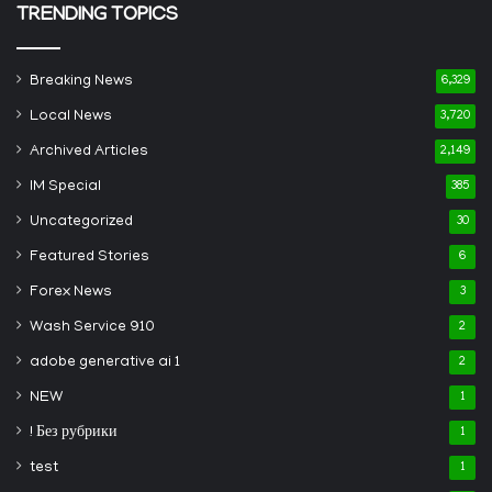
TRENDING TOPICS
Breaking News
6,329
Local News
3,720
Archived Articles
2,149
IM Special
385
Uncategorized
30
Featured Stories
6
Forex News
3
Wash Service 910
2
adobe generative ai 1
2
NEW
1
! Без рубрики
1
test
1