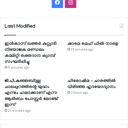
Facebook
Instagram
Last Modified
ഇന്‍കാസ് ഖത്തര്‍ കുറ്റ്യാടി
ഷാമെ മെഹ് ഫില്‍ നാളെ
നിയോജക മണ്ഡലം
15 minutes ago
കമ്മിറ്റി രക്തദാന ക്യാമ്പ്
സംഘടിപ്പിച്ചു
5 minutes ago
ജി.പി.കുഞ്ഞബ്ദുല്ല
ഹിരോഷിമ – ചാരത്തിൽ
ചാലപ്പുറത്തിന്റെ യുദ്ധം
വിരിഞ്ഞ ഹൃദയോദ്യാനം
എന്നും ഹലാക്കാണ് എന്ന
3 hours ago
ആല്‍ബം പോസ്റ്റര്‍ ലോഞ്ച്
ഇന്ന്
23 minutes ago