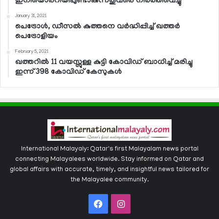
ഇനിയൊരറിയിപ്പുണ്ടാകുന്നതുവരെ നിര്‍ത്തിവെച്ചു
January 31, 2021
പെട്രോള്‍, ഡീസല്‍ കുത്തനെ വര്‍ദ്ധിപ്പിച്ച് ഖത്തര്‍
പെട്രോളിയം
February 5, 2021
ഖത്തറില്‍ 11 വയസ്സുള്ള കുട്ടി കോവിഡ് ബാധിച്ച് മരിച്ചു
ഇന്ന് 398 കോവിഡ് കേസുകള്‍
International Malayaly: Qatar's first Malayalam news portal
connecting Malayalees worldwide. Stay informed on Qatar and
global affairs with accurate, timely, and insightful news tailored for
the Malayalee community.
Facebook
Instagram