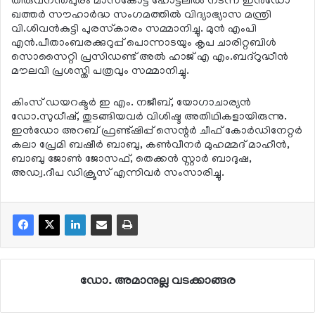
തിരുവനന്തപുരം മാസ്‌കോട്ട് ഹോട്ടലില്‍ നടന്ന ഇന്‍ഡോ
ഖത്തര്‍ സൗഹാര്‍ദ്ധ സംഗമത്തില്‍ വിദ്യാഭ്യാസ മന്ത്രി
വി.ശിവന്‍കുട്ടി പുരസ്‌കാരം സമ്മാനിച്ചു. മുന്‍ എംപി
എന്‍.പീതാംബരക്കുറുപ്പ് പൊന്നാടയും കൃപ ചാരിറ്റബിള്‍
സൊസൈറ്റി പ്രസിഡണ്ട് അല്‍ ഹാജ് എ എം.ബദ്റുദ്ധീന്‍
മൗലവി പ്രശസ്തി പത്രവും സമ്മാനിച്ചു.
കിംസ് ഡയറക്ടര്‍ ഇ എം. നജീബ്, യോഗാചാര്യന്‍
ഡോ.സുധീഷ്, തുടങ്ങിയവര്‍ വിശിഷ്ട അതിഥികളായിരുന്നു.
ഇന്‍ഡോ അറബ് ഫ്രണ്ട്ഷിപ്പ് സെന്റര്‍ ചീഫ് കോര്‍ഡിനേറ്റര്‍
കലാ പ്രേമി ബഷീര്‍ ബാബു, കണ്‍വീനര്‍ മുഹമ്മദ് മാഹീന്‍,
ബാബു ജോണ്‍ ജോസഫ്, തെക്കന്‍ സ്റ്റാര്‍ ബാദുഷ,
അഡ്വ.ദീപ ഡിക്രൂസ് എന്നിവര്‍ സംസാരിച്ചു.
ഡോ. അമാനുല്ല വടക്കാങ്ങര