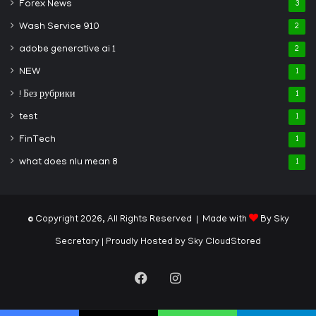
Forex News
3
Wash Service 910
2
adobe generative ai 1
2
NEW
1
! Без рубрики
1
test
1
FinTech
1
what does nlu mean 8
1
© Copyright 2026, All Rights Reserved | Made with
By Sky
Secretary
| Proudly Hosted by
Sky CloudStored
Facebook
Instagram