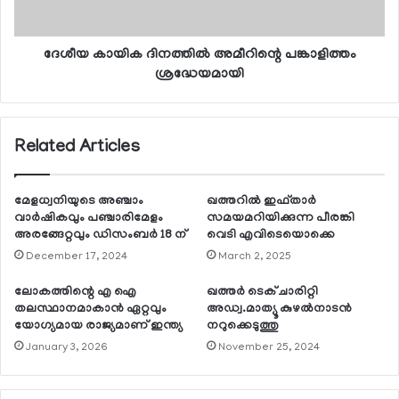
ദേശീയ കായിക ദിനത്തില്‍ അമീറിന്റെ പങ്കാളിത്തം
ശ്രദ്ധേയമായി
Related Articles
മേളധ്വനിയുടെ അഞ്ചാം
ഖത്തറില്‍ ഇഫ്താര്‍
വാര്‍ഷികവും പഞ്ചാരിമേളം
സമയമറിയിക്കുന്ന പീരങ്കി
അരങ്ങേറ്റവും ഡിസംബര്‍ 18 ന്
വെടി എവിടെയൊക്കെ
December 17, 2024
March 2, 2025
ലോകത്തിന്റെ എ ഐ
ഖത്തര്‍ ടെക് ചാരിറ്റി
തലസ്ഥാനമാകാന്‍ ഏറ്റവും
അഡ്വ.മാത്യൂ കുഴല്‍നാടന്‍
യോഗ്യമായ രാജ്യമാണ് ഇന്ത്യ
നറുക്കെടുത്തു
January 3, 2026
November 25, 2024