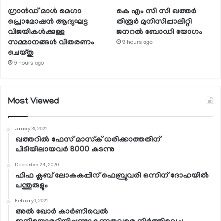
ഗ്രാന്‍ഡ് മാള്‍ മെഗാ
കെ എം സി സി ഖത്തര്‍
പ്രൊമോഷന്‍ ആദ്യഘട്ട
തിരൂര്‍ മുനിസിപ്പാലിറ്റി
വിജയികള്‍ക്കുള്ള
ജനറല്‍ ബോഡി യോഗം
സമ്മാനങ്ങള്‍ വിതരണം
9 hours ago
ചെയ്തു
9 hours ago
Most Viewed
January 31, 2021
ഖത്തറില്‍ ഫേസ് മാസ്‌ക് ധരിക്കാത്തതിന്
പിടിയിലായവര്‍ 8000 കടന്നു
December 24, 2020
ഫിഫ ക്ലബ് ലോകകപ്പിന് ഫെബ്രുവരി ഒന്നിന് ദോഹയില്‍
പന്തുരുളും
February 1, 2021
അല്‍ ഖോര്‍ കാര്‍ണിവെല്‍