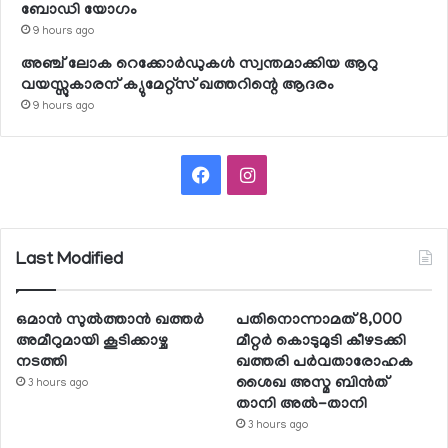
ബോഡി യോഗം
9 hours ago
അഞ്ച് ലോക റെക്കോര്‍ഡുകള്‍ സ്വന്തമാക്കിയ ആറു
വയസ്സുകാരന് ക്യുമേറ്റ്‌സ് ഖത്തറിന്റെ ആദരം
9 hours ago
Facebook
Instagram
Last Modified
ഒമാന്‍ സുല്‍ത്താന്‍ ഖത്തര്‍
പതിനൊന്നാമത് 8,000
അമീറുമായി കൂടിക്കാഴ്ച
മീറ്റര്‍ കൊടുമുടി കീഴടക്കി
നടത്തി
ഖത്തരി പര്‍വതാരോഹക
ശൈഖ അസ്മ ബിന്‍ത്
3 hours ago
താനി അല്‍-താനി
3 hours ago