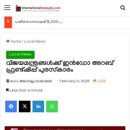
Menu
Se
പതിനൊന്നാമത് 8,000 മീറ്റര്‍ കൊടുമുടി കീഴടക്കി ഖത്തരി പര്‍വതാരോഹക ശൈഖ അസ്മ ബിന്‍ത് താനി അല്‍-താനി
Home
/
Local News
Local News
വിജയമന്ത്രങ്ങള്‍ക്ക് ഇന്‍ഡോ അറബ്
ഫ്രണ്ട്ഷിപ്പ് പുരസ്‌കാരം
ഡോ. അമാനുല്ല വടക്കാങ്ങര
February 11, 2025
1,168
Less than a minute
Facebook
X
LinkedIn
WhatsApp