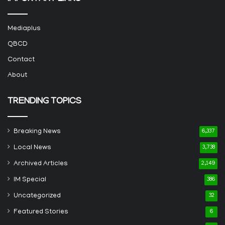
Mediaplus
QBCD
Contact
About
TRENDING TOPICS
Breaking News
6,337
Local News
3,738
Archived Articles
2,149
IM Special
386
Uncategorized
32
Featured Stories
6