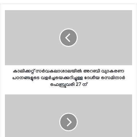
കാലിക്കറ്റ് സര്‍വകലാശാലയില്‍ അറബി വ്യാകരണ
പഠനങ്ങളുടെ വളര്‍ച്ചയെക്കുറിച്ചുള്ള ദേശീയ സെമിനാര്‍
ഫെബ്രുവരി 27 ന്