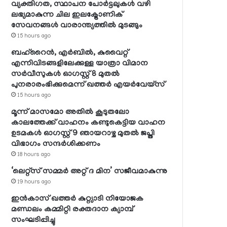
വ്യക്തിഗത, സ്ഥാപന പോര്‍ട്ടലുകള്‍ വഴി
ലഭ്യമാകുന്ന ചില ഇലക്ട്രോണിക്
സേവനങ്ങള്‍ വാരാന്ത്യത്തില്‍ മുടങ്ങും
15 hours ago
ബഹ്റൈന്‍, എര്‍ബില്‍, കുവൈറ്റ്
എന്നിവിടങ്ങളിലേക്കുള്ള യാത്രാ വിമാന
സര്‍വീസുകള്‍ ഓഗസ്റ്റ് 8 മുതല്‍
പുനരാരംഭിക്കുമെന്ന് ഖത്തര്‍ എയര്‍വേയ്സ്
15 hours ago
മൂന്ന് മാസമോ അതില്‍ കൂടുതലോ
കാലത്തേക്ക് വാഹനം കണ്ടുകെട്ടിയ വാഹന
ഉടമകള്‍ ഓഗസ്റ്റ് 9 ഞായറാഴ്ച മുതല്‍ ജപ്തി
വിഭാഗം സന്ദര്‍ശിക്കണം
18 hours ago
‘ലെറ്റ്‌സ് സമ്മര്‍ അറ്റ് ദ മിന’ സജീവമാകുന്നു
19 hours ago
ഇന്‍കാസ് ഖത്തര്‍ കുറ്റ്യാടി നിയോജക
മണ്ഡലം കമ്മിറ്റി രക്തദാന ക്യാമ്പ്
സംഘടിപ്പിച്ചു