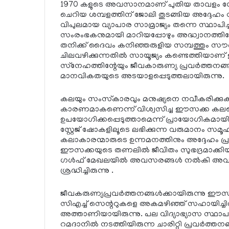
1970 കളുടെ അവസാനമാണ് പുതിയ താവളം ന
ചെറിയ ശമ്പളത്തിന് ജോലി തുടങ്ങിയ അദ്ദേഹം
വിപുലമായ വ്യാപാര സാമ്രാജ്യം തന്നെ സ്ഥാപിച്
സംരംഭകനുമായി മാറിയപ്പോഴും അദ്ധ്വാനത്തിനോ പര
തനിക്ക് ദൈവം കനിഞ്ഞരുളിയ സമ്പത്തും സൗഭാ
ചിലവഴിക്കുന്നതില്‍ സായൂജ്യം കണ്ടെത്തിയാണ
സ്‌നേഹത്തിന്റേയും ജീവകാരുണ്യ പ്രവര്‍ത്തനങ്
മാനവികതയുടെ അടയാളപ്പെടുത്തലായിരുന്നു.
കലയും സംസ്‌കാരവും മനുഷ്യനെ നവീകരിക്കുകയും 
കാരണമാകണെന്ന് വിശ്വസിച്ച ഈസക്ക കലയെ എങ
ഉപയോഗിക്കപ്പെടുത്താമെന്ന് പ്രായോഗികമാ
സ്റ്റേജ് ഷോകളിലൂടെ ലഭിക്കുന്ന വരുമാനം സ
കലാകാരന്മാരുടെ ഉന്നമനത്തിനും അദ്ദേഹം പ്
ഈസക്കയുടെ തണലില്‍ ജീവിതം സുഭദ്രമാക്കിയത്. 
ഗള്‍ഫ് മേഖലയില്‍ അവസരങ്ങള്‍ നല്‍കി അവര
ശ്രദ്ധിച്ചിരുന്നു .
ജീവകരുണ്യപ്രവര്‍ത്തനങ്ങള്‍ക്കായിരുന്നു ഈസക്
സിഎച്ച് സെന്ററുകളെ അകമഴിഞ്ഞ് സഹായിച്ചി
അത്താണിയായിരുന്നു. പല വിദ്യാഭ്യാസ സ്ഥാപ
റമദാനില്‍ നടത്തിയിരുന്ന ചാരിറ്റി പ്രവര്‍ത്തന