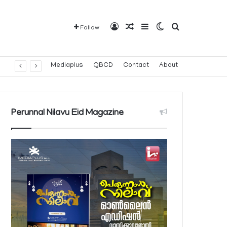
Log In
Random Article
Sidebar
Switch skin
Search for
Follow
Mediaplus
QBCD
Contact
About
Perunnal Nilavu Eid Magazine