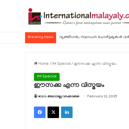
വ്യക്തിഗത, സ്ഥാപന പോര്‍ട്ടലുകള്‍ വഴി
Breaking News
Home
/
IM Special
/
ഈസക്ക എന്ന വിസ്മയം
IM Special
ഈസക്ക എന്ന വിസ്മയം
ഡോ. അമാനുല്ല വടക്കാങ്ങര
February 12, 2025
Facebook
X
LinkedIn