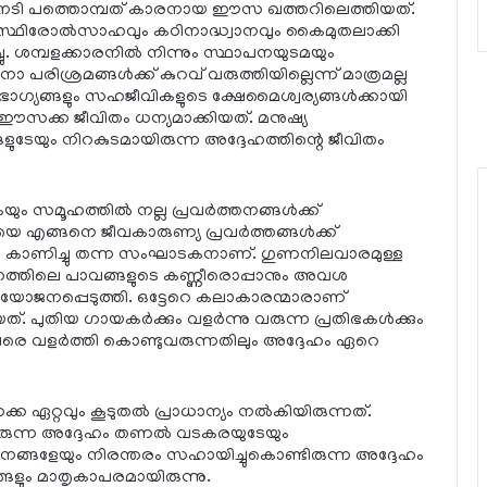
േടി പത്തൊമ്പത് കാരനായ ഈസ ഖത്തറിലെത്തിയത്.
 സ്ഥിരോല്‍സാഹവും കഠിനാദ്ധ്വാനവും കൈമുതലാക്കി
ചു. ശമ്പളക്കാരനില്‍ നിന്നും സ്ഥാപനയുടമയും
ിശ്രമങ്ങള്‍ക്ക് കുറവ് വരുത്തിയില്ലെന്ന് മാത്രമല്ല
ഗ്യങ്ങളും സഹജീവികളുടെ ക്ഷേമൈശ്വര്യങ്ങള്‍ക്കായി
് ഈസക്ക ജീവിതം ധന്യമാക്കിയത്. മനുഷ്യ
ങളുടേയും നിറകുടമായിരുന്ന അദ്ദേഹത്തിന്റെ ജീവിതം
സമൂഹത്തില്‍ നല്ല പ്രവര്‍ത്തനങ്ങള്‍ക്ക്
്ങനെ ജീവകാരുണ്യ പ്രവര്‍ത്തങ്ങള്‍ക്ക്
യി കാണിച്ചു തന്ന സംഘാടകനാണ്. ഗുണനിലവാരമുള്ള
മൂഹത്തിലെ പാവങ്ങളുടെ കണ്ണീരൊപ്പാനും അവശ
രയോജനപ്പെടുത്തി. ഒട്ടേറെ കലാകാരന്മാരാണ്
പുതിയ ഗായകര്‍ക്കും വളര്‍ന്നു വരുന്ന പ്രതിഭകള്‍ക്കും
െ വളര്‍ത്തി കൊണ്ടുവരുന്നതിലും അദ്ദേഹം ഏറെ
ക ഏറ്റവും കൂടുതല്‍ പ്രാധാന്യം നല്‍കിയിരുന്നത്.
രുന്ന അദ്ദേഹം തണല്‍ വടകരയുടേയും
നങ്ങളേയും നിരന്തരം സഹായിച്ചുകൊണ്ടിരുന്ന അദ്ദേഹം
ങ്ങളും മാതൃകാപരമായിരുന്നു.