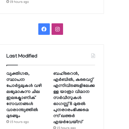
19 hours ago
Facebook
Instagram
Last Modified
വ്യക്തിഗത,
ബഹ്റൈന്‍,
സ്ഥാപന
എര്‍ബില്‍, കുവൈറ്റ്
പോര്‍ട്ടലുകള്‍ വഴി
എന്നിവിടങ്ങളിലേക്കു
ലഭ്യമാകുന്ന ചില
ള്ള യാത്രാ വിമാന
ഇലക്ട്രോണിക്
സര്‍വീസുകള്‍
സേവനങ്ങള്‍
ഓഗസ്റ്റ് 8 മുതല്‍
വാരാന്ത്യത്തില്‍
പുനരാരംഭിക്കുമെ
മുടങ്ങും
ന്ന് ഖത്തര്‍
എയര്‍വേയ്സ്
15 hours ago
15 hours ago