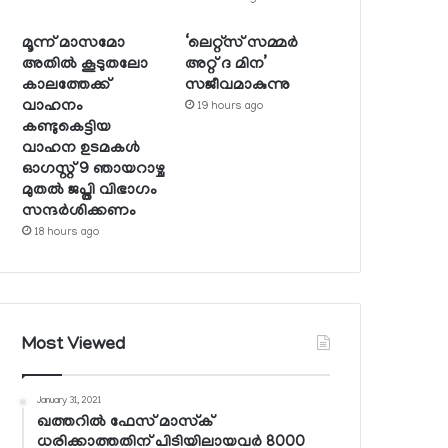
മൂന്ന് മാസമോ
‘ലെറ്റ്‌സ് സമ്മര്‍
അതില്‍ കൂടുതലോ
അറ്റ് ദ മിന’
കാലത്തേക്ക്
സജീവമാകുന്നു
വാഹനം
19 hours ago
കണ്ടുകെട്ടിയ
വാഹന ഉടമകള്‍
ഓഗസ്റ്റ് 9 ഞായറാഴ്ച
മുതല്‍ ജപ്തി വിഭാഗം
സന്ദര്‍ശിക്കണം
18 hours ago
Most Viewed
January 31, 2021
ഖത്തറില്‍ ഫേസ് മാസ്‌ക്
ധരിക്കാത്തതിന് പിടിയിലായവര്‍ 8000