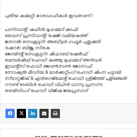
പുതിയ കമ്മറ്റി ഭാരവാഹികള്‍ ഇവരാണ് :
പസിഡന്റ്: ഷഹീന്‍ മുഹമ്മദ് ഷാഫി
വൈസ് പ്രസിഡന്റ്: ഷെജി വലിയകത്ത്
ജനറല്‍ സെക്രട്ടറി: അബ്ദുള്‍ ഗഫൂര്‍ പുതുക്കുടി
ട്രഷറര്‍: ബിജു സികെ
ജോയിന്റ് സെക്രട്ടറി: ഷിഹാബ് ഷെരീഫ്
മെമ്പര്‍ഷിപ്പ് ഹെഡ്: കുഞ്ഞു മുഹമ്മദ് അന്‍വര്‍
ഇവന്റ്സ് ഹെഡ്: ജോണ്‍സണ്‍ ജോസഫ്
സോഷ്യല്‍ മീഡിയ & മാര്‍ക്കറ്റിംഗ് ഹെഡ്: ഷിംന പട്ടാലി
സ്ട്രാറ്റജിക് & എന്‍ഗേജ്മെന്റ് ഹെഡ്: ശ്രീജിത്ത് പുളിഞ്ചേരി
റൗണ്ട് ടേബിള്‍ ഹെഡ്: വിപിന്‍ വാസു പ്രസന്ന
ട്രെയിനിംഗ് ഹെഡ്: വിജിഷ ജയപ്രസാദ്