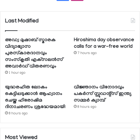
Last Modified
അഡ്വ മുഷാബ് സ്മാരക
Hiroshima day observance
വിദ്യാഭ്യാസ
calls for a war-free world
പുരസ്‌കാരദാനവും
7 hours ago
സംസ്‌കൃതി എക്‌സലന്‍സ്
അവാര്‍ഡ് വിതരണവും
1 hour ago
യുദ്ധരഹിത ലോകം
വിജ്ഞാനം വിനോദവും
കെട്ടിപ്പടുക്കാന്‍ ആഹ്വാനം
പകര്‍ന്ന് സ്റ്റുഡന്റ്‌സ് ഇന്ത്യ
ചെയ്ത ഹിരോഷിമ
സമ്മര്‍ ക്യാമ്പ്
ദിനാചരണം ശ്രദ്ധേയമായി
8 hours ago
8 hours ago
Most Viewed