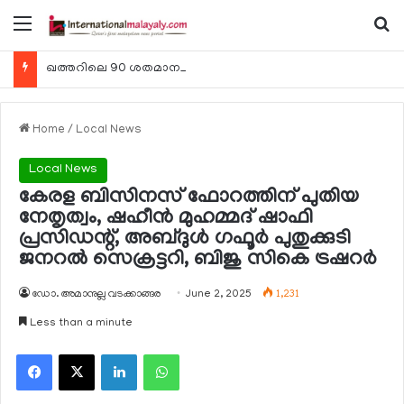
Menu
Se
ഖത്തറിലെ 90 ശതമാനം കമ്പനികളും 2025 ലെ ടാക്‌സ് റിട്ടേണുകള്‍ സമര്‍പ്പിച്ചു
Home
/
Local News
Local News
കേരള ബിസിനസ് ഫോറത്തിന് പുതിയ
നേതൃത്വം, ഷഹീന്‍ മുഹമ്മദ് ഷാഫി
പ്രസിഡന്റ്, അബ്ദുള്‍ ഗഫൂര്‍ പുതുക്കുടി
ജനറല്‍ സെക്രട്ടറി, ബിജു സികെ ട്രഷറര്‍
ഡോ. അമാനുല്ല വടക്കാങ്ങര
June 2, 2025
1,231
Less than a minute
Facebook
X
LinkedIn
WhatsApp