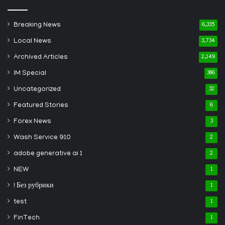
Breaking News
6,335
Local News
3,734
Archived Articles
2,149
IM Special
386
Uncategorized
32
Featured Stories
6
Forex News
3
Wash Service 910
2
adobe generative ai 1
2
NEW
1
! Без рубрики
1
test
1
FinTech
1