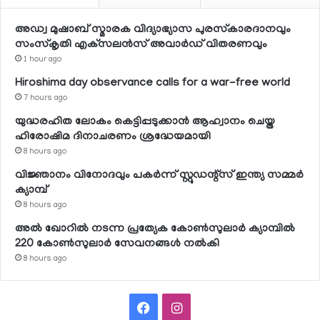
അഡ്വ മുഷാബ് സ്മാരക വിദ്യാഭ്യാസ പുരസ്‌കാരദാനവും
സംസ്‌കൃതി എക്‌സലന്‍സ് അവാര്‍ഡ് വിതരണവും
1 hour ago
Hiroshima day observance calls for a war-free world
7 hours ago
യുദ്ധരഹിത ലോകം കെട്ടിപ്പടുക്കാന്‍ ആഹ്വാനം ചെയ്ത
ഹിരോഷിമ ദിനാചരണം ശ്രദ്ധേയമായി
8 hours ago
വിജ്ഞാനം വിനോദവും പകര്‍ന്ന് സ്റ്റുഡന്റ്‌സ് ഇന്ത്യ സമ്മര്‍
ക്യാമ്പ്
8 hours ago
അല്‍ ഖോറില്‍ നടന്ന പ്രത്യേക കോണ്‍സുലാര്‍ ക്യാമ്പില്‍
220 കോണ്‍സുലാര്‍ സേവനങ്ങള്‍ നല്‍കി
8 hours ago
Facebook
Instagram