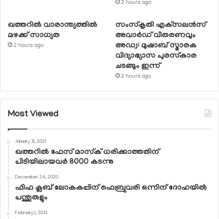
2 hours ago
ഖത്തറില്‍ വാരാന്ത്യത്തില്‍
സംസ്‌കൃതി എക്‌സലന്‍സ്
മഴക്ക് സാധ്യത
അവാര്‍ഡ് വിതരണവും
അഡ്വ: മുഷാബ് സ്മാരക
2 hours ago
വിദ്യാഭ്യാസ പുരസ്‌കാര
ചടങ്ങും ഇന്ന്
2 hours ago
Most Viewed
January 31, 2021
ഖത്തറില്‍ ഫേസ് മാസ്‌ക് ധരിക്കാത്തതിന്
പിടിയിലായവര്‍ 8000 കടന്നു
December 24, 2020
ഫിഫ ക്ലബ് ലോകകപ്പിന് ഫെബ്രുവരി ഒന്നിന് ദോഹയില്‍
പന്തുരുളും
February 1, 2021