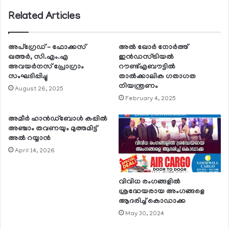
Related Articles
അപ്‌ഗ്രേഡ് – ഫോക്കസ്
അല്‍ ഖോര്‍ നോര്‍ത്ത്
ഖത്തര്‍, സി.എം.എ
ഇന്‍ഡസ്ട്രിയല്‍
അവയര്‍നസ് പ്രോഗ്രാം
റൗണ്ട്എബൗട്ടില്‍
സംഘടിപ്പിച്ചു
താല്‍ക്കാലിക ഗതാഗത
നിയന്ത്രണം
August 26, 2025
February 4, 2025
അമീര്‍ ഹാന്‍ഡ്ബോള്‍ കപ്പില്‍
അഞ്ചാം തവണയും മുത്തമിട്ട്
അല്‍ റയ്യാന്‍
April 14, 2026
വിവിധ രംഗങ്ങളില്‍
ശ്രദ്ധേയരായ അംഗങ്ങളെ
ആദരിച്ച് കൊഡാക്ക
May 30, 2024