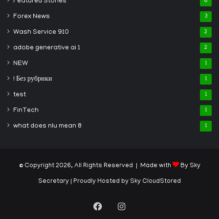
Featured Stories
6
Forex News
3
Wash Service 910
2
adobe generative ai 1
2
NEW
1
! Без рубрики
1
test
1
FinTech
1
what does nlu mean 8
1
© Copyright 2026, All Rights Reserved | Made with
By Sky
Secretary
| Proudly Hosted by
Sky CloudStored
Facebook
Instagram