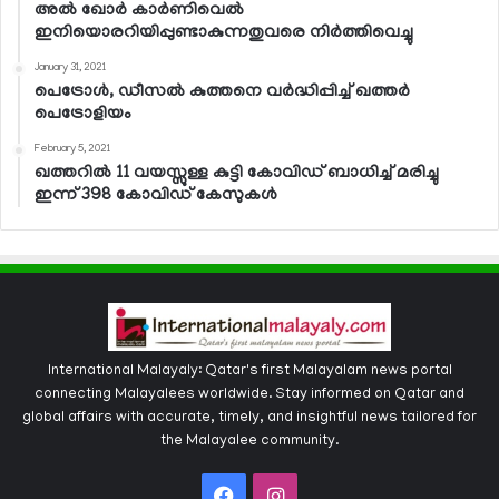
അല്‍ ഖോര്‍ കാര്‍ണിവെല്‍
ഇനിയൊരറിയിപ്പുണ്ടാകുന്നതുവരെ നിര്‍ത്തിവെച്ചു
January 31, 2021
പെട്രോള്‍, ഡീസല്‍ കുത്തനെ വര്‍ദ്ധിപ്പിച്ച് ഖത്തര്‍
പെട്രോളിയം
February 5, 2021
ഖത്തറില്‍ 11 വയസ്സുള്ള കുട്ടി കോവിഡ് ബാധിച്ച് മരിച്ചു
ഇന്ന് 398 കോവിഡ് കേസുകള്‍
International Malayaly: Qatar's first Malayalam news portal
connecting Malayalees worldwide. Stay informed on Qatar and
global affairs with accurate, timely, and insightful news tailored for
the Malayalee community.
Facebook
Instagram