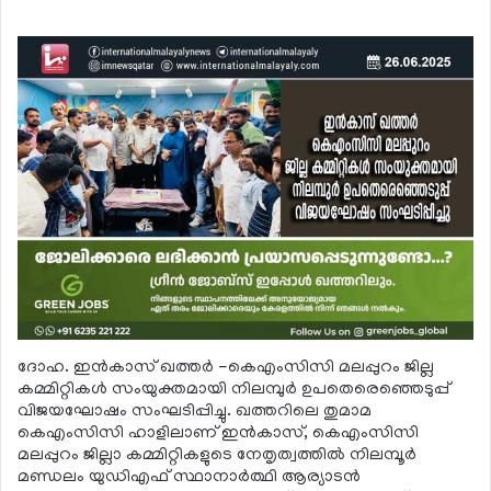
ദോഹ. ഇന്‍കാസ് ഖത്തര്‍ -കെഎംസിസി മലപ്പുറം ജില്ല
കമ്മിറ്റികള്‍ സംയുക്തമായി നിലമ്പുര്‍ ഉപതെരെഞ്ഞെടുപ്പ്
വിജയഘോഷം സംഘടിപ്പിച്ചു. ഖത്തറിലെ തുമാമ
കെഎംസിസി ഹാളിലാണ് ഇന്‍കാസ്, കെഎംസിസി
മലപ്പുറം ജില്ലാ കമ്മിറ്റികളുടെ നേതൃത്വത്തില്‍ നിലമ്പൂര്‍
മണ്ഡലം യുഡിഎഫ് സ്ഥാനാര്‍ത്ഥി ആര്യാടന്‍