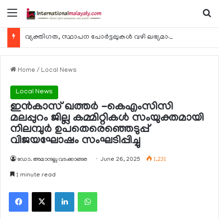
Menu
Se
വ്യക്തിഗത, സ്ഥാപന പോര്‍ട്ടലുകള്‍ വഴി ലഭ്യമാകുന്ന ചില ഇലക്ട്രോണിക് സേവനങ്ങള്‍ വാരാന്ത്യത്തില്‍ മുടങ്ങും
Home
/
Local News
Local News
ഇന്‍കാസ് ഖത്തര്‍ -കെഎംസിസി
മലപ്പുറം ജില്ല കമ്മിറ്റികള്‍ സംയുക്തമായി
നിലമ്പുര്‍ ഉപതെരെഞ്ഞെടുപ്പ്
വിജയഘോഷം സംഘടിപ്പിച്ചു
ഡോ. അമാനുല്ല വടക്കാങ്ങര
June 26, 2025
1,231
1 minute read
Facebook
X
LinkedIn
WhatsApp