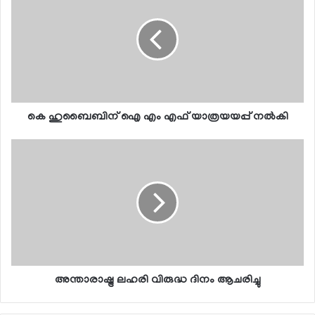
കെ ഹുബൈബിന് ഐ എം എഫ് യാത്രയയപ്പ് നല്‍കി
അന്താരാഷ്ട്ര ലഹരി വിരുദ്ധ ദിനം ആചരിച്ചു