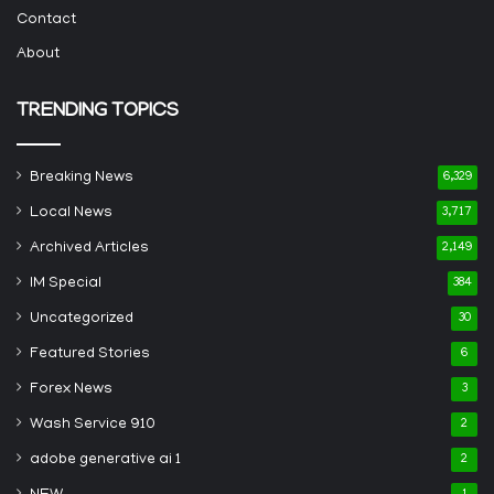
Contact
About
TRENDING TOPICS
Breaking News
6,329
Local News
3,717
Archived Articles
2,149
IM Special
384
Uncategorized
30
Featured Stories
6
Forex News
3
Wash Service 910
2
adobe generative ai 1
2