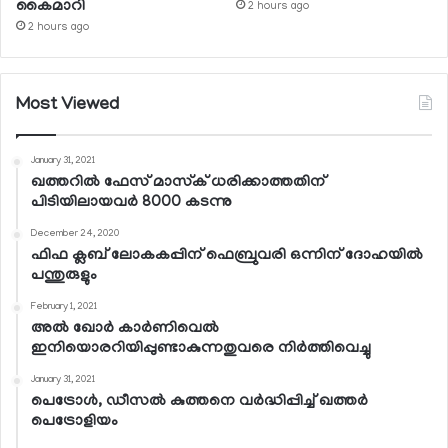
കൈമാറി
2 hours ago
2 hours ago
Most Viewed
January 31, 2021
ഖത്തറില്‍ ഫേസ് മാസ്‌ക് ധരിക്കാത്തതിന്
പിടിയിലായവര്‍ 8000 കടന്നു
December 24, 2020
ഫിഫ ക്ലബ് ലോകകപ്പിന് ഫെബ്രുവരി ഒന്നിന് ദോഹയില്‍
പന്തുരുളും
February 1, 2021
അല്‍ ഖോര്‍ കാര്‍ണിവെല്‍
ഇനിയൊരറിയിപ്പുണ്ടാകുന്നതുവരെ നിര്‍ത്തിവെച്ചു
January 31, 2021
പെട്രോള്‍, ഡീസല്‍ കുത്തനെ വര്‍ദ്ധിപ്പിച്ച് ഖത്തര്‍
പെട്രോളിയം