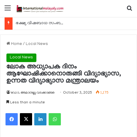
Menu
Se
ഭക്ഷ്യ വിഷബാധ സംബന്ധിച്ച കേസുകള്‍ 24 മണിക്കൂറിനകം റിപ്പോര്‍ട്ട് ചെയ്യണം
Home
/
Local News
Local News
ലോക അധ്യാപക ദിനം
ആഘോഷിക്കാനൊരുങ്ങി വിദ്യാഭ്യാസ,
ഉന്നത വിദ്യാഭ്യാസ മന്ത്രാലയം
ഡോ. അമാനുല്ല വടക്കാങ്ങര
October 3, 2025
1,175
Less than a minute
Facebook
X
LinkedIn
WhatsApp