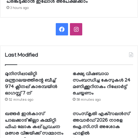
പങ്കെടുക്കാന്‍ ഇപ്പോള്‍ അപേക്ഷിക്കാം
3 hours ago
Facebook
Instagram
Last Modified
മുനിസിപ്പാലിറ്റി
ഭക്ഷ്യ വിഷബാധ
മന്ത്രാലയത്തിന്റെ ബീച്ച്
സംബന്ധിച്ച കേസുകള്‍ 24
974 ക്ലീനപ്പ് കാമ്പെയിന്‍
മണിക്കൂറിനകം റിപ്പോര്‍ട്ട്
ഓഗസ്റ്റ് 7 ന്
ചെയ്യണം
52 minutes ago
58 minutes ago
ഖത്തര്‍ ഇന്‍കാസ്
സംസ്‌കൃതി എക്‌സലന്‍സ്
പാലക്കാട് ജില്ലാ കമ്മിറ്റി
അവാര്‍ഡ് 2026 നാളെ
ഫിഫ ലോക കപ്പ് പ്രവചന
ഐ.സി.സി അശോക
മത്സര വിജയിക്ക് സമ്മാനം
ഹാളില്‍