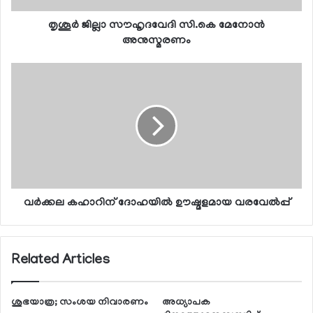
തൃശൂര്‍ ജില്ലാ സൗഹൃദവേദി സി.കെ മേനോന്‍
അനുസ്മരണം
വര്‍ക്കല കഹാറിന് ദോഹയില്‍ ഊഷ്മളമായ വരവേല്‍പ്പ്
Related Articles
ശുഭയാത്ര; സംശയ നിവാരണം
അധ്യാപക