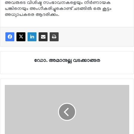
അവരുടെ വിശിഷ്ട സംഭാവനകളെയും നിര്‍ണായക
പങ്കിനെയും അംഗീകരിച്ചുകൊണ്ട് ചടങ്ങില്‍ ഒരു കൂട്ടം
അധ്യാപകരെ ആദരിക്കും.
ഡോ. അമാനുല്ല വടക്കാങ്ങര