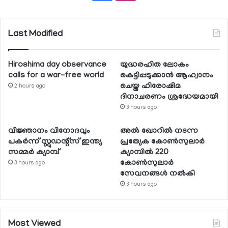
Last Modified
Hiroshima day observance
യുദ്ധരഹിത ലോകം
calls for a war-free world
കെട്ടിപ്പടുക്കാന്‍ ആഹ്വാനം
ചെയ്ത ഹിരോഷിമ
2 hours ago
ദിനാചരണം ശ്രദ്ധേയമായി
3 hours ago
വിജ്ഞാനം വിനോദവും
അല്‍ ഖോറില്‍ നടന്ന
പകര്‍ന്ന് സ്റ്റുഡന്റ്‌സ് ഇന്ത്യ
പ്രത്യേക കോണ്‍സുലാര്‍
സമ്മര്‍ ക്യാമ്പ്
ക്യാമ്പില്‍ 220
കോണ്‍സുലാര്‍
3 hours ago
സേവനങ്ങള്‍ നല്‍കി
3 hours ago
Most Viewed