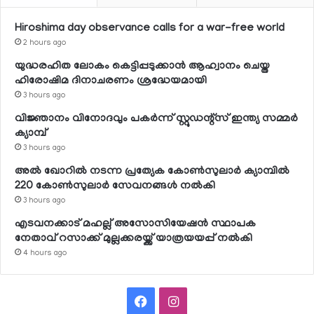
Hiroshima day observance calls for a war-free world
2 hours ago
യുദ്ധരഹിത ലോകം കെട്ടിപ്പടുക്കാന്‍ ആഹ്വാനം ചെയ്ത
ഹിരോഷിമ ദിനാചരണം ശ്രദ്ധേയമായി
3 hours ago
വിജ്ഞാനം വിനോദവും പകര്‍ന്ന് സ്റ്റുഡന്റ്‌സ് ഇന്ത്യ സമ്മര്‍
ക്യാമ്പ്
3 hours ago
അല്‍ ഖോറില്‍ നടന്ന പ്രത്യേക കോണ്‍സുലാര്‍ ക്യാമ്പില്‍
220 കോണ്‍സുലാര്‍ സേവനങ്ങള്‍ നല്‍കി
3 hours ago
എടവനക്കാട് മഹല്ല് അസോസിയേഷന്‍ സ്ഥാപക
നേതാവ് റസാക്ക് മുല്ലക്കരയ്ക്ക് യാത്രയയപ്പ് നല്‍കി
4 hours ago
Facebook
Instagram