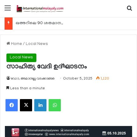
Menu
Se
ഖത്തറിലെ 90 ശതമാനം കമ്പനികളും 2025 ലെ ടാക്‌സ് റിട്ടേണുകള്‍ സമര്‍പ്പിച്ചു
Home
/
Local News
Local News
സാഹിത്യ വേദി ഉദ്ഘാടനം
ഡോ. അമാനുല്ല വടക്കാങ്ങര
October 5, 2025
1,120
Less than a minute
Facebook
X
LinkedIn
WhatsApp