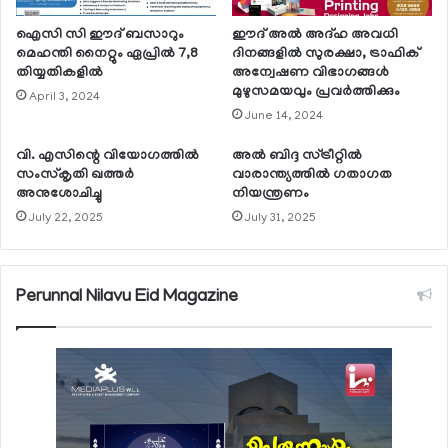
ഐസി സി ഈദ് ബസാറും
ഈദ് അല്‍ അദ്ഹ അവധി
മെഹന്തി നൈറ്റും ഏപ്രില്‍ 7,8
ദിനങ്ങളില്‍ സുരക്ഷാ, ട്രാഫിക്
തിയ്യതികളില്‍
അന്വേഷണ വിഭാഗങ്ങള്‍
മുഴുസമയവും പ്രവര്‍ത്തിക്കും
April 3, 2024
June 14, 2024
വി. എസിന്റെ വിയോഗത്തില്‍
അല്‍ ബിദ്ദ സ്ട്രീറ്റില്‍
സംസ്‌കൃതി ഖത്തര്‍
വാരാന്ത്യത്തില്‍ ഗതാഗത
അനുശോചിച്ചു
നിയന്ത്രണം
July 22, 2025
July 31, 2025
Perunnal Nilavu Eid Magazine