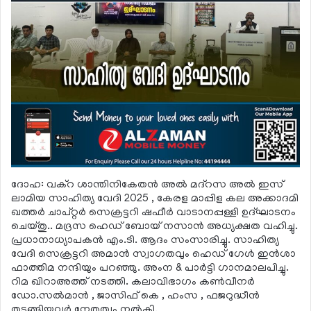
ദോഹ: വക്‌റ ശാന്തിനികേതന്‍ അല്‍ മദ്‌റസ അല്‍ ഇസ്
ലാമിയ സാഹിത്യ വേദി 2025 , കേരള മാപ്പിള കല അക്കാദമി
ഖത്തര്‍ ചാപ്റ്റര്‍ സെക്രട്ടറി ഷഫീര്‍ വാടാനപ്പള്ളി ഉദ്ഘാടനം
ചെയ്തു.. മദ്രസ ഹെഡ് ബോയ് നസാന്‍ അധ്യക്ഷത വഹിച്ചു.
പ്രധാനാധ്യാപകന്‍ എം.ടി. ആദം സംസാരിച്ചു. സാഹിത്യ
വേദി സെക്രട്ടറി അമാന്‍ സ്വാഗതവും ഹെഡ് ഗേള്‍ ഇന്‍ശാ
ഫാത്തിമ നന്ദിയും പറഞ്ഞു. അംന & പാര്‍ട്ടി ഗാനമാലപിച്ചു.
റിമ ഖിറാഅത്ത് നടത്തി. കലാവിഭാഗം കണ്‍വീനര്‍
ഡോ.സല്‍മാന്‍ , ജാസിഫ് കെ , ഹംസ , ഫജറുദ്ധീന്‍
തുടങ്ങിയവര്‍ നേതൃത്വം നല്‍കി.