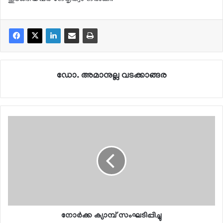
ഡോ. അമാനുല്ല വടക്കാങ്ങര
നോര്‍ക്ക ക്യാമ്പ് സംഘടിപ്പിച്ചു