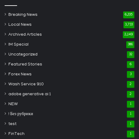
Breaking News
6,335
Local News
3,733
Archived Articles
2,149
IM Special
386
Uncategorized
32
Featured Stories
6
Forex News
3
Wash Service 910
2
adobe generative ai 1
2
NEW
1
! Без рубрики
1
test
1
FinTech
1