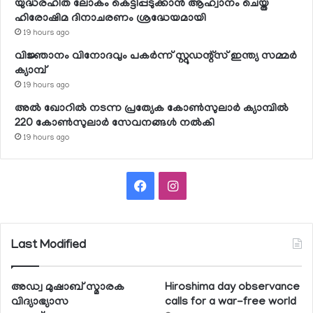
യുദ്ധരഹിത ലോകം കെട്ടിപ്പടുക്കാന്‍ ആഹ്വാനം ചെയ്ത
ഹിരോഷിമ ദിനാചരണം ശ്രദ്ധേയമായി
19 hours ago
വിജ്ഞാനം വിനോദവും പകര്‍ന്ന് സ്റ്റുഡന്റ്‌സ് ഇന്ത്യ സമ്മര്‍
ക്യാമ്പ്
19 hours ago
അല്‍ ഖോറില്‍ നടന്ന പ്രത്യേക കോണ്‍സുലാര്‍ ക്യാമ്പില്‍
220 കോണ്‍സുലാര്‍ സേവനങ്ങള്‍ നല്‍കി
19 hours ago
Facebook
Instagram
Last Modified
അഡ്വ മുഷാബ് സ്മാരക
Hiroshima day observance
വിദ്യാഭ്യാസ
calls for a war-free world