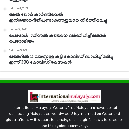
February 1, 2021
അല്‍ ഖോര്‍ കാര്‍ണിവെല്‍
ഇനിയൊരറിയിപ്പുണ്ടാകുന്നതുവരെ നിര്‍ത്തിവെച്ചു
January 31, 2021
പെട്രോള്‍, ഡീസല്‍ കുത്തനെ വര്‍ദ്ധിപ്പിച്ച് ഖത്തര്‍
പെട്രോളിയം
February 5, 2021
ഖത്തറില്‍ 11 വയസ്സുള്ള കുട്ടി കോവിഡ് ബാധിച്ച് മരിച്ചു
ഇന്ന് 398 കോവിഡ് കേസുകള്‍
International Malayaly: Qatar's first Malayalam news portal
connecting Malayalees worldwide. Stay informed on Qatar and
global affairs with accurate, timely, and insightful news tailored for
the Malayalee community.