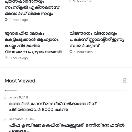
പുരസ്‌കാരദാനവും
18 hours ago
സംസ്‌കൃതി എക്‌സലന്‍സ്
അവാര്‍ഡ് വിതരണവും
12 hours ago
യുദ്ധരഹിത ലോകം
വിജ്ഞാനം വിനോദവും
കെട്ടിപ്പടുക്കാന്‍ ആഹ്വാനം
പകര്‍ന്ന് സ്റ്റുഡന്റ്‌സ് ഇന്ത്യ
ചെയ്ത ഹിരോഷിമ
സമ്മര്‍ ക്യാമ്പ്
ദിനാചരണം ശ്രദ്ധേയമായി
19 hours ago
19 hours ago
Most Viewed
January 31, 2021
ഖത്തറില്‍ ഫേസ് മാസ്‌ക് ധരിക്കാത്തതിന്
പിടിയിലായവര്‍ 8000 കടന്നു
December 24, 2020
ഫിഫ ക്ലബ് ലോകകപ്പിന് ഫെബ്രുവരി ഒന്നിന് ദോഹയില്‍
പന്തുരുളും