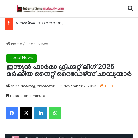
Menu
Se
ഖത്തറിലെ 90 ശതമാനം കമ്പനികളും 2025 ലെ ടാക്‌സ് റിട്ടേണുകള്‍ സമര്‍പ്പിച്ചു
Home
/
Local News
Local News
ഇന്ത്യന്‍ ഫാര്‍മാ ക്രിക്കറ്റ് ലീഗ് 2025
മര്‍ക്കിയ നൈറ്റ് റൈഡേഴ്‌സ് ചാമ്പ്യന്മാര്‍
ഡോ. അമാനുല്ല വടക്കാങ്ങര
November 2, 2025
1,139
Less than a minute
Facebook
X
LinkedIn
WhatsApp