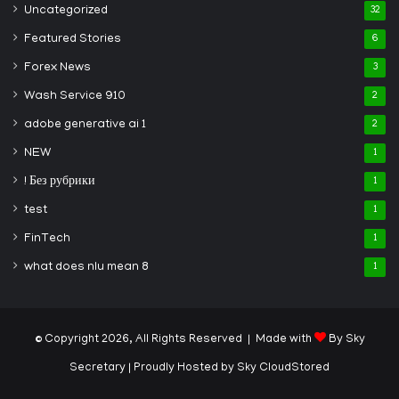
Uncategorized
32
Featured Stories
6
Forex News
3
Wash Service 910
2
adobe generative ai 1
2
NEW
1
! Без рубрики
1
test
1
FinTech
1
what does nlu mean 8
1
© Copyright 2026, All Rights Reserved | Made with
By Sky
Secretary
| Proudly Hosted by
Sky CloudStored