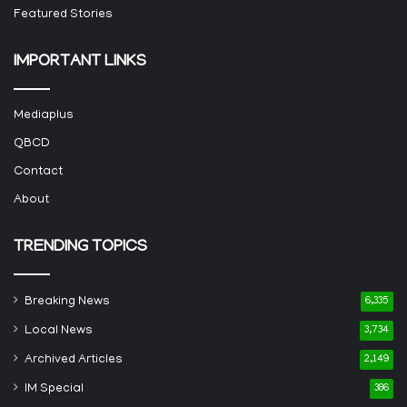
Featured Stories
IMPORTANT LINKS
Mediaplus
QBCD
Contact
About
TRENDING TOPICS
Breaking News
6,335
Local News
3,734
Archived Articles
2,149
IM Special
386