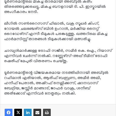
ടൂര്‍ണമെന്റിലെ മികച്ച താരമായി അബ്ദുല്‍ കരീം
തിരഞ്ഞെടുക്കപ്പെട്ടു, മികച്ച ബൗളറായി ടി. പി. ഇസ്മായില്‍
അംഗീകാരം നേടി.
ലീഗില്‍ സണ്‍റൈസസ് ഹിലാല്‍, വക്ര സൂപ്പര്‍ കിംഗ്,
റോയല്‍ ചലഞ്ചേഴ്‌സ് ബിന്‍ ഉംറാന്‍, മര്‍ക്കിയ നൈറ്റ്
റൈഡേഴ്‌സ് എന്നീ ടീമുകള്‍ പങ്കെടുത്തു. ഖത്തറിലെ മികച്ച
ഫാര്‍മസിസ്റ്റ് താരങ്ങള്‍ ടീമുകള്‍ക്കായി മത്സരിച്ചു.
ചാമ്പ്യന്‍മാര്‍ക്കുള്ള ട്രോഫി സജീര്‍, സമീര്‍ കെ. ഐ., റിയാസ്
എന്നിവര്‍ ചേര്‍ന്ന് നല്‍കി. റണ്ണേഴ്‌സ്-അപ്പ് ടീമിന് ട്രോഫി
ഷെരീഫ് മേപുരി വിതരണം ചെയ്തു.
ടൂര്‍ണമെന്റിന്റെ വിജയകരമായ നടത്തിപ്പിനായി അബ്ദുല്‍
റഹിമാന്‍ എരിയാല്‍, ആരിഫ് ബബ്രണ, അമീര്‍ അലി,
ഹനീഫ് പേരാല്‍, അഷ്റഫ് നെല്ലിക്കുന്ന്, ഷാനവാസ്
ബേദ്രിയ, ജസ്സിര്‍ മാങ്ങാട്, ജാഫര്‍ വാക്ര, ശനീബ്
അരീക്കോട് എന്നിവര്‍ നേതൃത്വം നല്‍കി.