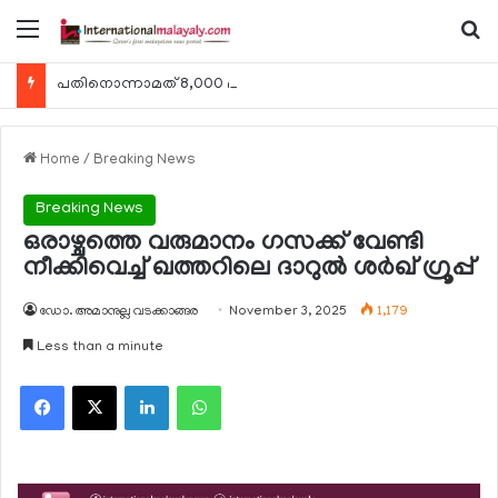
Menu
Se
പതിനൊന്നാമത് 8,000 മീറ്റര്‍ കൊടുമുടി കീഴടക്കി ഖത്തരി പര്‍വതാരോഹക ശൈഖ അസ്മ ബിന്‍ത് താനി അല്‍-താനി
Home
/
Breaking News
Breaking News
ഒരാഴ്ചത്തെ വരുമാനം ഗസക്ക് വേണ്ടി
നീക്കിവെച്ച് ഖത്തറിലെ ദാറുല്‍ ശര്‍ഖ് ഗ്രൂപ്പ്
ഡോ. അമാനുല്ല വടക്കാങ്ങര
November 3, 2025
1,179
Less than a minute
Facebook
X
LinkedIn
WhatsApp