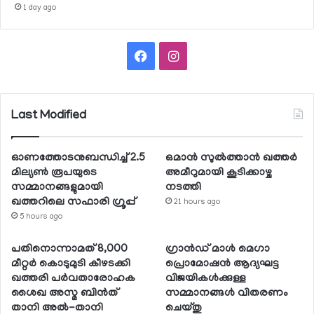
1 day ago
Facebook
Instagram
Last Modified
ഓണത്തോടനുബന്ധിച്ച് 2.5
ഒമാന്‍ സുല്‍ത്താന്‍ ഖത്തര്‍
മില്യണ്‍ രൂപയുടെ
അമീറുമായി കൂടിക്കാഴ്ച
സമ്മാനങ്ങളുമായി
നടത്തി
ഖത്തറിലെ സഫാരി ഗ്രൂപ്പ്
21 hours ago
5 hours ago
പതിനൊന്നാമത് 8,000
ഗ്രാന്‍ഡ് മാള്‍ മെഗാ
മീറ്റര്‍ കൊടുമുടി കീഴടക്കി
പ്രൊമോഷന്‍ ആദ്യഘട്ട
ഖത്തരി പര്‍വതാരോഹക
വിജയികള്‍ക്കുള്ള
ശൈഖ അസ്മ ബിന്‍ത്
സമ്മാനങ്ങള്‍ വിതരണം
താനി അല്‍-താനി
ചെയ്തു