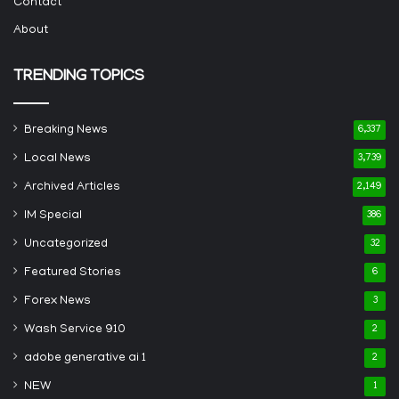
Contact
About
TRENDING TOPICS
Breaking News
6,337
Local News
3,739
Archived Articles
2,149
IM Special
386
Uncategorized
32
Featured Stories
6
Forex News
3
Wash Service 910
2
adobe generative ai 1
2
NEW
1