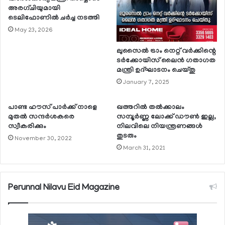
അരഗ്ചിയുമായി
ടെലിഫോണില്‍ ചര്‍ച്ച നടത്തി
May 23, 2026
ലുസൈല്‍ ട്രാം നെറ്റ് വര്‍ക്കിന്റെ
ടര്‍ക്കോയിസ് ലൈന്‍ ഗതാഗത
മന്ത്രി ഉദ്ഘാടനം ചെയ്തു
January 7, 2025
പാണ്ട ഹൗസ് പാര്‍ക്ക് നാളെ
ഖത്തറില്‍ തല്‍ക്കാലം
മുതല്‍ സന്ദര്‍ശകരെ
സമ്പൂര്‍ണ്ണ ലോക്ക് ഡൗണ്‍ ഇല്ല,
സ്വീകരിക്കും
നിലവിലെ നിയന്ത്രണങ്ങള്‍
തുടരും
November 30, 2022
March 31, 2021
Perunnal Nilavu Eid Magazine