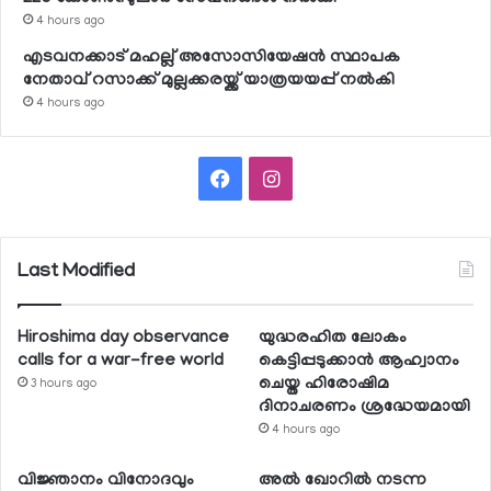
4 hours ago
എടവനക്കാട് മഹല്ല് അസോസിയേഷന്‍ സ്ഥാപക
നേതാവ് റസാക്ക് മുല്ലക്കരയ്ക്ക് യാത്രയയപ്പ് നല്‍കി
4 hours ago
Facebook
Instagram
Last Modified
Hiroshima day observance
യുദ്ധരഹിത ലോകം
calls for a war-free world
കെട്ടിപ്പടുക്കാന്‍ ആഹ്വാനം
ചെയ്ത ഹിരോഷിമ
3 hours ago
ദിനാചരണം ശ്രദ്ധേയമായി
4 hours ago
വിജ്ഞാനം വിനോദവും
അല്‍ ഖോറില്‍ നടന്ന