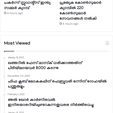
പകര്‍ന്ന് സ്റ്റുഡന്റ്‌സ് ഇന്ത്യ
പ്രത്യേക കോണ്‍സുലാര്‍
സമ്മര്‍ ക്യാമ്പ്
ക്യാമ്പില്‍ 220
കോണ്‍സുലാര്‍
4 hours ago
സേവനങ്ങള്‍ നല്‍കി
4 hours ago
Most Viewed
January 31, 2021
ഖത്തറില്‍ ഫേസ് മാസ്‌ക് ധരിക്കാത്തതിന്
പിടിയിലായവര്‍ 8000 കടന്നു
December 24, 2020
ഫിഫ ക്ലബ് ലോകകപ്പിന് ഫെബ്രുവരി ഒന്നിന് ദോഹയില്‍
പന്തുരുളും
February 1, 2021
അല്‍ ഖോര്‍ കാര്‍ണിവെല്‍
ഇനിയൊരറിയിപ്പുണ്ടാകുന്നതുവരെ നിര്‍ത്തിവെച്ചു