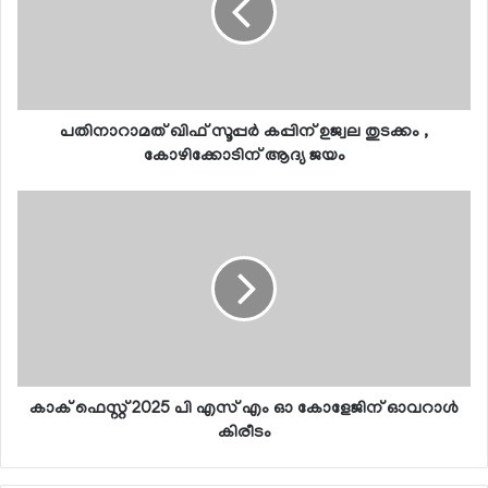
പതിനാറാമത് ഖിഫ് സൂപ്പര്‍ കപ്പിന് ഉജ്വല തുടക്കം ,
കോഴിക്കോടിന് ആദ്യ ജയം
കാക് ഫെസ്റ്റ് 2025 പി എസ് എം ഓ കോളേജിന് ഓവറാള്‍
കിരീടം