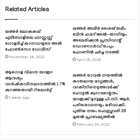
Related Articles
ഖത്തര്‍ അമീര്‍ ശൈഖ് തമീം
ഖത്തര്‍ ലോകകപ്പ്
ബിന്‍ ഹമദ് അല്‍-താനിയും
ഫുട്‌ബോളിലെ ഫാസ്റ്റസ്റ്റ്
അമേരിക്കന്‍ പ്രസിഡന്റ്
ഗോളടിച്ച് കാനഡയുടെ അല്‍
ഡൊണാള്‍ഡ് ട്രംപും
ഫോണ്‍സോ ഡേവീസ്
ഫോണില്‍ ചര്‍ച്ച നടത്തി
November 28, 2022
April 16, 2026
ആഗോള വിമാന യാത്രാ
ഖത്തര്‍ ട്രാവല്‍ നയത്തില്‍
ആവശ്യം
കാതലായ മാറ്റങ്ങള്‍,
വാര്‍ഷികാടിസ്ഥാനത്തില്‍ 1.7%
വാക്‌സിനെടുത്തവര്‍ക്ക്
കുറഞ്ഞതായി റിപ്പോര്‍ട്ട്
ഹോട്ടല്‍ ക്വാറന്റൈനും
1 week ago
യാത്രക്ക് മുമ്പുള്ള പി.സി. ആര്‍.
പരിശോധനയും ഒഴിവാക്കി.
പുതിയ നയം ഫെബ്രുവരി 28
മുതല്‍ പ്രാബല്യത്തില്‍
February 24, 2022