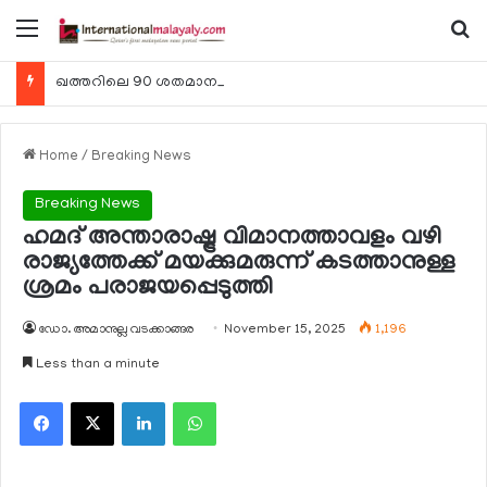
Menu
Se
ഖത്തറിലെ 90 ശതമാനം കമ്പനികളും 2025 ലെ ടാക്‌സ് റിട്ടേണുകള്‍ സമര്‍പ്പിച്ചു
Home
/
Breaking News
Breaking News
ഹമദ് അന്താരാഷ്ട്ര വിമാനത്താവളം വഴി
രാജ്യത്തേക്ക് മയക്കുമരുന്ന് കടത്താനുള്ള
ശ്രമം പരാജയപ്പെടുത്തി
ഡോ. അമാനുല്ല വടക്കാങ്ങര
November 15, 2025
1,196
Less than a minute
Facebook
X
LinkedIn
WhatsApp