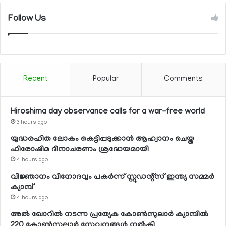
Follow Us
Recent
Popular
Comments
Hiroshima day observance calls for a war-free world
3 hours ago
യുദ്ധരഹിത ലോകം കെട്ടിപ്പടുക്കാന്‍ ആഹ്വാനം ചെയ്ത
ഹിരോഷിമ ദിനാചരണം ശ്രദ്ധേയമായി
4 hours ago
വിജ്ഞാനം വിനോദവും പകര്‍ന്ന് സ്റ്റുഡന്റ്‌സ് ഇന്ത്യ സമ്മര്‍
ക്യാമ്പ്
4 hours ago
അല്‍ ഖോറില്‍ നടന്ന പ്രത്യേക കോണ്‍സുലാര്‍ ക്യാമ്പില്‍
220 കോണ്‍സുലാര്‍ സേവനങ്ങള്‍ നല്‍കി