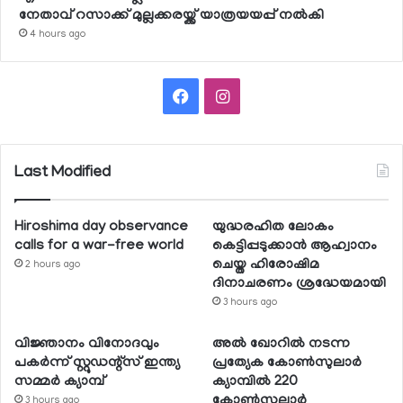
നേതാവ് റസാക്ക് മുല്ലക്കരയ്ക്ക് യാത്രയയപ്പ് നല്‍കി
4 hours ago
Facebook
Instagram
Last Modified
Hiroshima day observance
യുദ്ധരഹിത ലോകം
calls for a war-free world
കെട്ടിപ്പടുക്കാന്‍ ആഹ്വാനം
ചെയ്ത ഹിരോഷിമ
2 hours ago
ദിനാചരണം ശ്രദ്ധേയമായി
3 hours ago
വിജ്ഞാനം വിനോദവും
അല്‍ ഖോറില്‍ നടന്ന
പകര്‍ന്ന് സ്റ്റുഡന്റ്‌സ് ഇന്ത്യ
പ്രത്യേക കോണ്‍സുലാര്‍
സമ്മര്‍ ക്യാമ്പ്
ക്യാമ്പില്‍ 220
കോണ്‍സുലാര്‍
3 hours ago