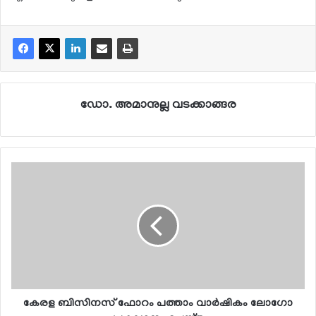
ഡോ. അമാനുല്ല വടക്കാങ്ങര
കേരള ബിസിനസ് ഫോറം പത്താം വാര്‍ഷികം ലോഗോ