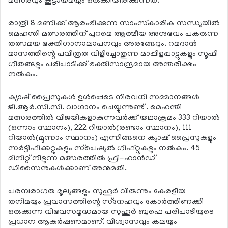
മത്സരവും കൂട്ടായ്മയും ഒരുക്കിയിരിക്കുന്നത്.
രാത്രി 8 മണിക്ക് ആരംഭിക്കുന്ന സാംസ്‌കാരിക സന്ധ്യയില്‍
മെഹന്തി മത്സരത്തിന് പുറമെ ആത്മീയ അനുഭവം പകരുന്ന
തത്സമയ ഭക്തിഗാനാലാപനവും അരങ്ങേറും. റമദാന്‍
മാസത്തിന്റെ പവിത്രത വിളിച്ചോതുന്ന മാപ്പിളപ്പാട്ടുകളും സൂഫി
ഗീതങ്ങളും പരിപാടിക്ക് ഭക്തിസാന്ദ്രമായ അന്തരീക്ഷം
നല്‍കും.
ക്യാഷ് പ്രൈസുകള്‍ ഉള്‍പ്പെടെ നിരവധി സമ്മാനങ്ങള്‍
ജി.ആര്‍.സി.സി. വാഗ്ദാനം ചെയ്യുന്നുണ്ട് . മെഹന്തി
മത്സരത്തില്‍ വിജയികളാകുന്നവര്‍ക്ക് യഥാക്രമം 333 റിയാല്‍
(ഒന്നാം സ്ഥാനം), 222 റിയാല്‍(രണ്ടാം സ്ഥാനം), 111
റിയാല്‍(മൂന്നാം സ്ഥാനം) എന്നിങ്ങനെ ക്യാഷ് പ്രൈസുകളും
സര്‍ട്ടിഫിക്കറ്റുകളും സ്‌പെഷ്യല്‍ ഗിഫ്റ്റുകളും നല്‍കും. 45
മിനിറ്റ് നീളുന്ന മത്സരത്തില്‍ ഫ്രീ-ഹാന്‍ഡ്
ഡിസൈനുകള്‍ക്കാണ് അനുമതി.
പരമ്പരാഗത മൂല്യങ്ങളും സുഹൂര്‍ വിരുന്നും കേരളീയ
തനിമയും പ്രവാസത്തിന്റെ സ്‌നേഹവും കോര്‍ത്തിണക്കി
ഒരുക്കുന്ന വിഭവസമൃദ്ധമായ സുഹൂര്‍ ബുഫെ പരിപാടിയുടെ
പ്രധാന ആകര്‍ഷണമാണ്. വിശ്വാസവും കലയും