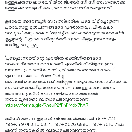
ഒത്തുചേരുന്ന ഈ വേദിയില്‍ ജി.ആര്‍.സി.സി അംഗങ്ങള്‍ക്ക്
ഒത്തുചേരാനുള്ള മികച്ചൊരവസരമാണ് ഒരുങ്ങുന്നത്.
കൂടാതെ അറേബ്യന്‍ സാംസ്‌കാരിക പഴമ വിളിച്ചോതുന്ന
പുരാവസ്തു ഉല്‍പ്പന്നങ്ങളുടെ പ്രദര്‍ശനവും, ചിത്രകലാ
അധ്യാപികയും ലൈവ് ആര്ട്ട് പെര്‍ഫോര്‍മറുമായ രോഷ്നി
കൃഷ്ണന്റെ ചിത്രകലാ വിദ്യാര്‍ത്ഥികളുടെ ചിത്രപ്രദര്‍ശനവും
വേദിയ്ക്ക് മാറ്റ് കൂട്ടും
‘പുണ്യമാസത്തിന്റെ പ്രഭയില്‍ ഭക്തിഗീതങ്ങളുടെ
അകമ്പടിയോടെ മൈലാഞ്ചി ചുവപ്പില്‍ വിരിയുന്ന ഈ
വസന്തം പ്രവാസികള്‍ക്ക് പുതിയൊരു അനുഭവമാകും,’
എന്ന് സംഘാടകര്‍ അറിയിച്ചു.
മെഹന്തി മത്സരങ്ങള്‍ക്ക് രജിസ്റ്റര്‍ ചെയ്യാനും സാംസ്‌കാരിക
സന്ധ്യയിലേക്ക് പ്രവേശനം ഉറപ്പു വരുത്തുവാനും താഴെ
കാണുന്ന ഗൂഗിള്‍ ഫോം വഴിയോ മൊബൈല്‍
നമ്പറിലൂടെയോ ബന്ധപ്പെടാവുന്നതാണ്.
https://forms.gle/RheuP2fPhPMdx7hA7
രജിസ്‌ട്രേഷനും കൂടുതല്‍ വിവരങ്ങള്‍ക്കുമായി +974 7111
7954, +974 3110 0317, +974 5026 6880, +974 7010 7833
എന്നീ നമ്പറുകളില്‍ ബന്ധപ്പെടാവുന്നതാണ്.