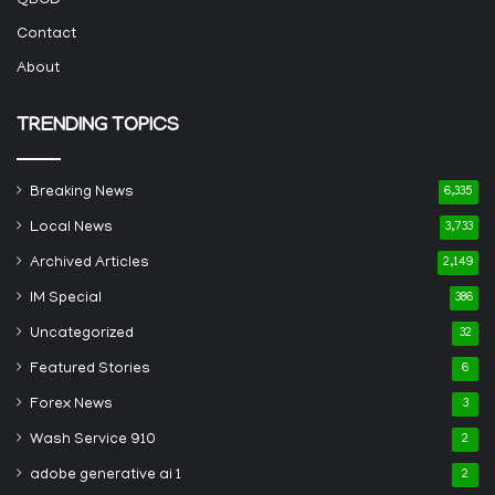
QBCD
Contact
About
TRENDING TOPICS
Breaking News
6,335
Local News
3,733
Archived Articles
2,149
IM Special
386
Uncategorized
32
Featured Stories
6
Forex News
3
Wash Service 910
2
adobe generative ai 1
2