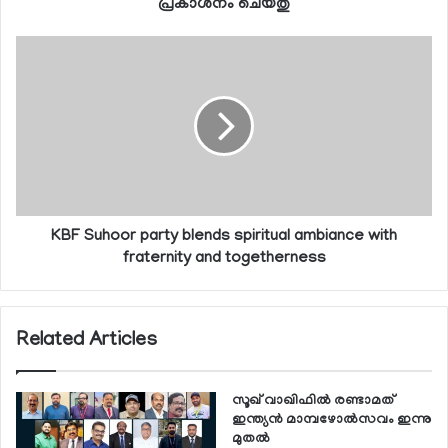
പ്രകാശനം ചെയ്തു
KBF Suhoor party blends spiritual ambiance with
fraternity and togetherness
Related Articles
സൂഖ് വാഖിഫില്‍ രണ്ടാമത്
ഇന്ത്യന്‍ മാമ്പഴോല്‍സവം ഇന്നു
മുതല്‍