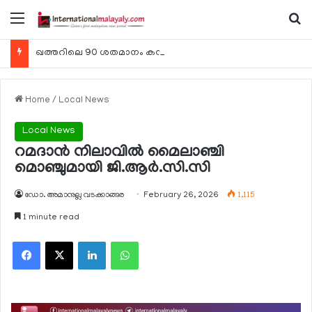
Menu
Se
ഖത്തറിലെ 90 ശതമാനം കമ്പനികളും 2025 ലെ ടാക്‌സ് റിട്ടേണുകള്‍ സമര്‍പ്പിച്ചു
Home
/
Local News
Local News
റമദാന്‍ നിലാവില്‍ മൈലാഞ്ചി
മൊഞ്ചുമായി ജി.ആര്‍.സി.സി
ഡോ. അമാനുല്ല വടക്കാങ്ങര
February 26, 2026
1,115
1 minute read
Facebook
X
LinkedIn
WhatsApp