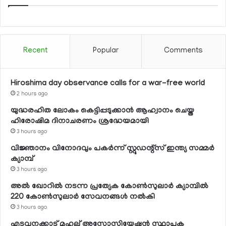
Recent
Popular
Comments
Hiroshima day observance calls for a war-free world
2 hours ago
യുദ്ധരഹിത ലോകം കെട്ടിപ്പടുക്കാന്‍ ആഹ്വാനം ചെയ്ത
ഹിരോഷിമ ദിനാചരണം ശ്രദ്ധേയമായി
3 hours ago
വിജ്ഞാനം വിനോദവും പകര്‍ന്ന് സ്റ്റുഡന്റ്‌സ് ഇന്ത്യ സമ്മര്‍
ക്യാമ്പ്
3 hours ago
അല്‍ ഖോറില്‍ നടന്ന പ്രത്യേക കോണ്‍സുലാര്‍ ക്യാമ്പില്‍
220 കോണ്‍സുലാര്‍ സേവനങ്ങള്‍ നല്‍കി
3 hours ago
എടവനക്കാട് മഹല്ല് അസോസിയേഷന്‍ സ്ഥാപക