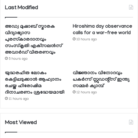
Last Modified
അഡ്വ മുഷാബ് സ്മാരക
Hiroshima day observance
വിദ്യാഭ്യാസ
calls for a war-free world
പുരസ്‌കാരദാനവും
10 hours ago
സംസ്‌കൃതി എക്‌സലന്‍സ്
അവാര്‍ഡ് വിതരണവും
5 hours ago
യുദ്ധരഹിത ലോകം
വിജ്ഞാനം വിനോദവും
കെട്ടിപ്പടുക്കാന്‍ ആഹ്വാനം
പകര്‍ന്ന് സ്റ്റുഡന്റ്‌സ് ഇന്ത്യ
ചെയ്ത ഹിരോഷിമ
സമ്മര്‍ ക്യാമ്പ്
ദിനാചരണം ശ്രദ്ധേയമായി
12 hours ago
11 hours ago
Most Viewed