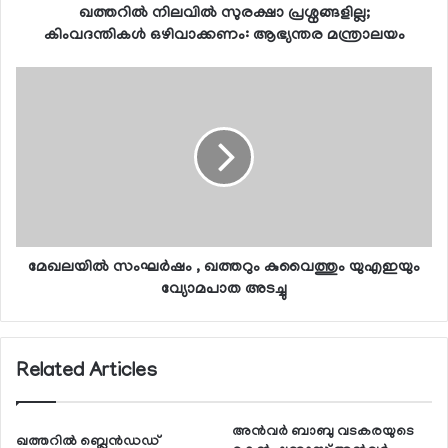
ഖത്തറില്‍ നിലവില്‍ സുരക്ഷാ പ്രശ്നങ്ങളില്ല;
കിംവദന്തികള്‍ ഒഴിവാക്കണം: ആഭ്യന്തര മന്ത്രാലയം
മേഖലയില്‍ സംഘര്‍ഷം , ഖത്തറും കുവൈത്തും യുഎഇയും
വ്യോമപാത അടച്ചു
Related Articles
അന്‍വര്‍ ബാബു വടകരയുടെ
ഖത്തറില്‍ ബ്ലെന്‍ഡഡ്