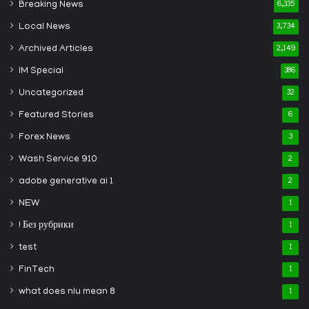
Breaking News
6,335
Local News
3,734
Archived Articles
2,149
IM Special
386
Uncategorized
32
Featured Stories
6
Forex News
3
Wash Service 910
2
adobe generative ai 1
2
NEW
1
! Без рубрики
1
test
1
FinTech
1
what does nlu mean 8
1