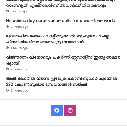
സംസ്‌കൃതി എക്‌സലന്‍സ് അവാര്‍ഡ് വിതരണവും
5 hours ago
Hiroshima day observance calls for a war-free world
10 hours ago
യുദ്ധരഹിത ലോകം കെട്ടിപ്പടുക്കാന്‍ ആഹ്വാനം ചെയ്ത
ഹിരോഷിമ ദിനാചരണം ശ്രദ്ധേയമായി
11 hours ago
വിജ്ഞാനം വിനോദവും പകര്‍ന്ന് സ്റ്റുഡന്റ്‌സ് ഇന്ത്യ സമ്മര്‍
ക്യാമ്പ്
12 hours ago
അല്‍ ഖോറില്‍ നടന്ന പ്രത്യേക കോണ്‍സുലാര്‍ ക്യാമ്പില്‍
220 കോണ്‍സുലാര്‍ സേവനങ്ങള്‍ നല്‍കി
12 hours ago
Facebook
Instagram