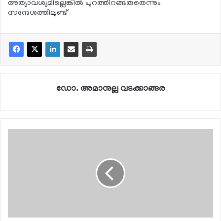
അത്യാവശ്യമില്ലെങ്കില്‍ പുറത്തിറങ്ങരുതെന്നും
സന്ദേശത്തിലുണ്ട്
ഡോ. അമാനുല്ല വടക്കാങ്ങര