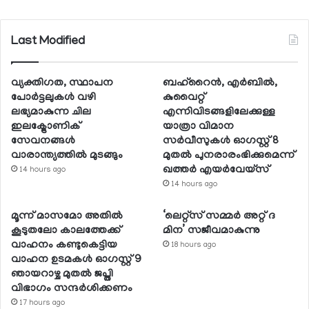
Last Modified
വ്യക്തിഗത, സ്ഥാപന
ബഹ്റൈന്‍, എര്‍ബില്‍,
പോര്‍ട്ടലുകള്‍ വഴി
കുവൈറ്റ്
ലഭ്യമാകുന്ന ചില
എന്നിവിടങ്ങളിലേക്കുള്ള
ഇലക്ട്രോണിക്
യാത്രാ വിമാന
സേവനങ്ങള്‍
സര്‍വീസുകള്‍ ഓഗസ്റ്റ് 8
വാരാന്ത്യത്തില്‍ മുടങ്ങും
മുതല്‍ പുനരാരംഭിക്കുമെന്ന്
ഖത്തര്‍ എയര്‍വേയ്സ്
14 hours ago
14 hours ago
മൂന്ന് മാസമോ അതില്‍
‘ലെറ്റ്‌സ് സമ്മര്‍ അറ്റ് ദ
കൂടുതലോ കാലത്തേക്ക്
മിന’ സജീവമാകുന്നു
വാഹനം കണ്ടുകെട്ടിയ
18 hours ago
വാഹന ഉടമകള്‍ ഓഗസ്റ്റ് 9
ഞായറാഴ്ച മുതല്‍ ജപ്തി
വിഭാഗം സന്ദര്‍ശിക്കണം
17 hours ago