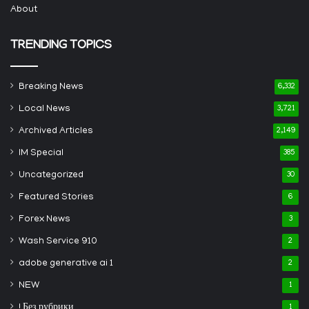
About
TRENDING TOPICS
Breaking News
6,332
Local News
3,721
Archived Articles
2,149
IM Special
385
Uncategorized
30
Featured Stories
6
Forex News
3
Wash Service 910
2
adobe generative ai 1
2
NEW
1
! Без рубрики
1