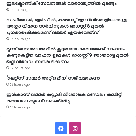
ഇലക്ട്രോണിക് സേവനങ്ങള്‍ വാരാന്ത്യത്തില്‍ മുടങ്ങും
14 hours ago
ബഹ്റൈന്‍, എര്‍ബില്‍, കുവൈറ്റ് എന്നിവിടങ്ങളിലേക്കുള്ള
യാത്രാ വിമാന സര്‍വീസുകള്‍ ഓഗസ്റ്റ് 8 മുതല്‍
പുനരാരംഭിക്കുമെന്ന് ഖത്തര്‍ എയര്‍വേയ്സ്
14 hours ago
മൂന്ന് മാസമോ അതില്‍ കൂടുതലോ കാലത്തേക്ക് വാഹനം
കണ്ടുകെട്ടിയ വാഹന ഉടമകള്‍ ഓഗസ്റ്റ് 9 ഞായറാഴ്ച മുതല്‍
ജപ്തി വിഭാഗം സന്ദര്‍ശിക്കണം
17 hours ago
‘ലെറ്റ്‌സ് സമ്മര്‍ അറ്റ് ദ മിന’ സജീവമാകുന്നു
18 hours ago
ഇന്‍കാസ് ഖത്തര്‍ കുറ്റ്യാടി നിയോജക മണ്ഡലം കമ്മിറ്റി
രക്തദാന ക്യാമ്പ് സംഘടിപ്പിച്ചു
18 hours ago
Facebook
Instagram