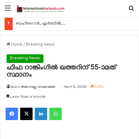
Menu
Se
ബഹ്റൈന്‍, എര്‍ബില്‍, കുവൈറ്റ് എന്നിവിടങ്ങളിലേക്കുള്ള യാത്രാ വിമാന സര്‍വീസുകള്‍ ഓഗസ്റ്റ് 8 മുതല്‍ പുനരാരംഭിക്കുമെന്ന് ഖത്തര്‍ എയര്‍വേയ്സ്
Home
/
Breaking News
Breaking News
ഫിഫ റാങ്കിംഗില്‍ ഖത്തറിന് 55-ാമത്
സ്ഥാനം
ഡോ. അമാനുല്ല വടക്കാങ്ങര
April 5, 2026
1,051
Less than a minute
Facebook
X
LinkedIn
WhatsApp