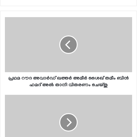
പ്രഥമ റൗദ അവാര്‍ഡ് ഖത്തര്‍ അമീര്‍ ശൈഖ് തമീം ബിന്‍
ഹമദ് അല്‍ താനി വിതരണം ചെയ്തു