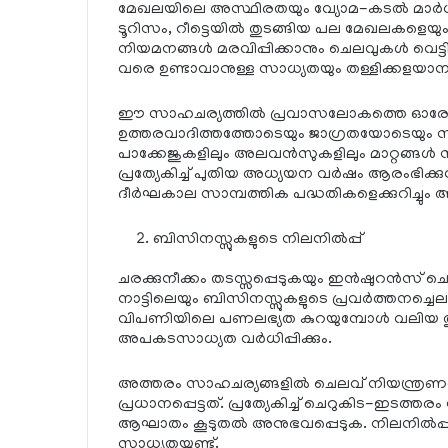
മേഖലയിലെ അസ്ഥിരതയും വ്യോമ-കടൽ മാർഗങ്ങള
ടൂറിസം, റീട്ടെയിൽ തുടങ്ങിയ പല മേഖലകളെയു
നിയമനങ്ങൾ മരവിപ്പിക്കാനും ചെലവുകൾ വെട്ടിക്കുറ
വരെ ഉണ്ടാവാനുള്ള സാധ്യതയും തള്ളിക്കളയാനാ
ഈ സാഹചര്യത്തിൽ പ്രവാസലോകത്തെ ഓരോ തൊ
ഉത്തരവാദിത്തത്തോടെയും ജാഗ്രതയോടെയും സംരക
പാക്കേജുകളിലും അലവൻസുകളിലും മാറ്റങ്ങൾ 
പ്രത്യേകിച്ച് പുതിയ അധ്യയന വർഷം ആരംഭിക്കു
ദീർഘകാല സാമ്പത്തിക പദ്ധതികളെക്കുറിച്ചും ആല
ബിസിനസ്സുകളുടെ നിലനിൽപ്പ്
ചരക്കുനീക്കം തടസ്സപ്പെടുകയും ഇൻഷുറൻസ് 
നാട്ടിലെയും ബിസിനസ്സുകളുടെ പ്രവർത്തനച്ചെല
വിപണിയിലെ പണലഭ്യത കുറയുമ്പോൾ വലിയ തുകക
അപകടസാധ്യത വർധിപ്പിക്കും.
അത്തരം സാഹചര്യങ്ങളിൽ ചെലവ് നിയന്ത്രണവും
പ്രധാനപ്പെട്ടത്. പ്രത്യേകിച്ച് ചെറുകിട-ഇടത
ആഘാതം കൂടുതൽ അനുഭവപ്പെടുക. നിലനിൽപ്പ് 
സാധ്യതയുണ്ട്.