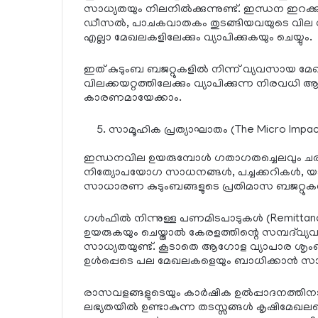
സാധ്യതയും നിലനിൽക്കുന്നുണ്ട്. ഇന്ധന ഇറക്
ഡീസൽ, പാചകവാതകം തുടങ്ങിയവയുടെ വില വർ
എല്ലാ മേഖലകളിലേക്കും വ്യാപിക്കുകയും ചെയ്യും.
ഇത് കുടുംബ ബജറ്റുകളിൽ നിന്ന് വ്യവസായ മ
വിലക്കയറ്റത്തിലേക്കും വ്യാപിക്കുന്ന നിരവധി 
കാരണമായേക്കാം.
സാമൂഹിക പ്രത്യാഘാതം (The Micro Impac
ഇന്ധനവില ഉയരുമ്പോൾ ഗതാഗതച്ചെലവും ചരക്ക
നിത്യോപയോഗ സാധനങ്ങൾ, പച്ചക്കറികൾ, യാത്
സാധാരണ കുടുംബങ്ങളുടെ പ്രതിമാസ ബജറ്റുകൾക്
ഗൾഫിൽ നിന്നുള്ള പണമിടപാടുകൾ (Remittan
ഉയരുകയും ചെയ്താൽ കേരളത്തിന്റെ സമ്പദ്‌വ
സാധ്യതയുണ്ട്. കൂടാതെ ആഗോള വ്യാപാര ശൃം
ഉൾപ്പെടെ പല മേഖലകളെയും ബാധിക്കാൻ സാധ്
രാസവളങ്ങളുടെയും കാർഷിക ഉൽപ്പാദനത്തിനാ
ലഭ്യതയിൽ ഉണ്ടാകുന്ന തടസ്സങ്ങൾ കൃഷിമേഖലയ