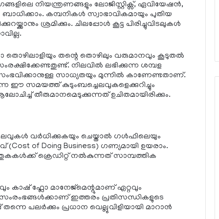
ിലെ നിയന്ത്രണങ്ങളും ലോജിസ്റ്റിക്സ്, ഏവിയേഷൻ,
ം ബാധിക്കാം. കമ്പനികൾ സ്വാഭാവികമായും പുതിയ
യ്ക്കാനും ശ്രമിക്കും. ചിലപ്പോൾ കൂട്ട പിരിച്ചുവിടലുകൾ
വില്ല.
ഴിലാളിയും തന്റെ തൊഴിലും വരുമാനവും കൂടുതൽ
്ഷിക്കേണ്ടതുണ്ട്. നിലവിൽ ലഭിക്കുന്ന ശമ്പള
സംഭവിക്കാനുള്ള സാധ്യതയും മുന്നിൽ കാണേണ്ടതാണ്.
ന്ന ഈ സമയത്ത് കുടുംബച്ചെലവുകളെക്കുറിച്ചും
ോചിച്ച് തീരുമാനമെടുക്കുന്നത് ഉചിതമായിരിക്കും.
ചെലവുകൾ വർധിക്കുകയും ചെയ്താൽ ഗൾഫിലെയും
വ് (Cost of Doing Business) ഗണ്യമായി ഉയരാം.
ൾക്ക് ക്രെഡിറ്റ് നൽകുന്നത് സാമ്പത്തിക
 കാഷ് ഫ്ലോ മാനേജ്മെന്റുമാണ് ഏറ്റവും
്തരം സംരംഭങ്ങൾക്കാണ് ഇത്തരം പ്രതിസന്ധികളുടെ
തന്നെ പലർക്കും പ്രധാന വെല്ലുവിളിയായി മാറാൻ