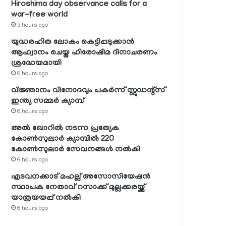
Hiroshima day observance calls for a
war-free world
5 hours ago
യുദ്ധരഹിത ലോകം കെട്ടിപ്പടുക്കാന്‍
ആഹ്വാനം ചെയ്ത ഹിരോഷിമ ദിനാചരണം
ശ്രദ്ധേയമായി
6 hours ago
വിജ്ഞാനം വിനോദവും പകര്‍ന്ന് സ്റ്റുഡന്റ്‌സ്
ഇന്ത്യ സമ്മര്‍ ക്യാമ്പ്
6 hours ago
അല്‍ ഖോറില്‍ നടന്ന പ്രത്യേക
കോണ്‍സുലാര്‍ ക്യാമ്പില്‍ 220
കോണ്‍സുലാര്‍ സേവനങ്ങള്‍ നല്‍കി
6 hours ago
എടവനക്കാട് മഹല്ല് അസോസിയേഷന്‍
സ്ഥാപക നേതാവ് റസാക്ക് മുല്ലക്കരയ്ക്ക്
യാത്രയയപ്പ് നല്‍കി
6 hours ago