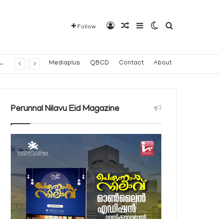
Log In
Random Article
Sidebar
Switch skin
Search for
Follow
വരാവുന്ന 140 നിയന്ത്രിത മരുന്നുകളുടെ പട്ടിക പ്രസിദ്ധീകരിച്ച് പൊതുജനാരോഗ്യ മന്ത്രാലയം
Mediaplus
QBCD
Contact
About
Perunnal Nilavu Eid Magazine