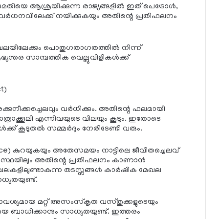
കുമതിയെ ആശ്രയിക്കുന്ന രാജ്യങ്ങളിൽ ഇത് പെട്രോൾ,
ധനവിലേക്ക് നയിക്കുകയും അതിന്റെ പ്രതിഫലനം
േഖലയിലേക്കും പൊതുഗതാഗതത്തിൽ നിന്ന്
ആഭ്യന്തര സാമ്പത്തിക വെല്ലുവിളികൾക്ക്
t)
ുനീക്കച്ചെലവും വർധിക്കും. അതിന്റെ ഫലമായി
രാക്കൂലി എന്നിവയുടെ വിലയും കൂടും. ഇതോടെ
ക് കൂടുതൽ സമ്മർദ്ദം നേരിടേണ്ടി വരും.
ce) കുറയുകയും അതേസമയം നാട്ടിലെ ജീവിതച്ചെലവ്
്യവസ്ഥയിലും അതിന്റെ പ്രതിഫലനം കാണാൻ
ഖലകളിലുണ്ടാകുന്ന തടസ്സങ്ങൾ കാർഷിക മേഖല
യതയുണ്ട്.
വശ്യമായ മറ്റ് അസംസ്കൃത വസ്തുക്കളുടെയും
െ ബാധിക്കാനും സാധ്യതയുണ്ട്. ഇത്തരം