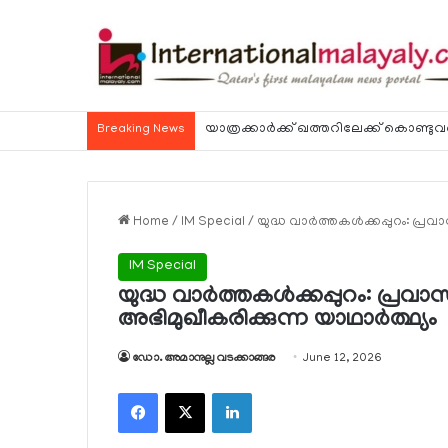
Breaking News
Home
/
IM Special
/
യുദ്ധ വാർത്തകൾക്കപ്പുറം: പ്രവ
IM Special
യുദ്ധ വാർത്തകൾക്കപ്പുറം: പ്രവാ
അഭിമുഖീകരിക്കുന്ന യാഥാർത്ഥ്യം
ഡോ. അമാനുല്ല വടക്കാങ്ങര
June 12, 2026
Facebook
X
LinkedIn