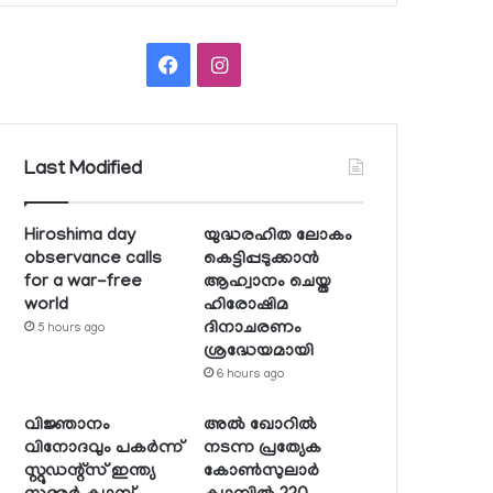
Facebook
Instagram
Last Modified
Hiroshima day
യുദ്ധരഹിത ലോകം
observance calls
കെട്ടിപ്പടുക്കാന്‍
for a war-free
ആഹ്വാനം ചെയ്ത
world
ഹിരോഷിമ
ദിനാചരണം
5 hours ago
ശ്രദ്ധേയമായി
6 hours ago
വിജ്ഞാനം
അല്‍ ഖോറില്‍
വിനോദവും പകര്‍ന്ന്
നടന്ന പ്രത്യേക
സ്റ്റുഡന്റ്‌സ് ഇന്ത്യ
കോണ്‍സുലാര്‍