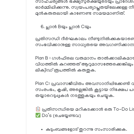
സാഹചര്യങ്ങൾ ഭക്ഷ്യസുരക്ഷയുടെയും പ്രാദേശിക 
ഓർമ്മിപ്പിക്കുന്നു. സ്വയംപര്യാപ്തതയിലേക്കുള്ള ന
മുൻകരുതലായി കാണേണ്ട സമയമാണിത്.
പ്ലാൻ Bയും പ്ലാൻ Cയും
പ്രതിസന്ധി ദീർഘകാലം നീണ്ടുനിൽക്കുകയാണെ
സംഭവിക്കാനുള്ള സാധ്യതയെ അവഗണിക്കാനാവ
Plan B : ഗൾഫിലെ വരുമാനം താൽക്കാലികമായി ന
വിധത്തിൽ കുറഞ്ഞത് ആറുമാസത്തേക്കെങ്കിലു
ലിക്വിഡ് രൂപത്തിൽ കരുതുക.
Plan C: പ്രവാസജീവിതം അവസാനിപ്പിക്കേണ്ടി
സംരംഭം, കൃഷി, അല്ലെങ്കിൽ കൂട്ടായ നിക്ഷേപ പദ
തയ്യാറെടുപ്പുകൾ നടത്തുകയും ചെയ്യുക.
പ്രതിസന്ധിയെ മറികടക്കാൻ ഒരു To-Do Li
Do’s (ചെയ്യേണ്ടവ)
കുടുംബങ്ങളോട് തുറന്നു സംസാരിക്കുക.