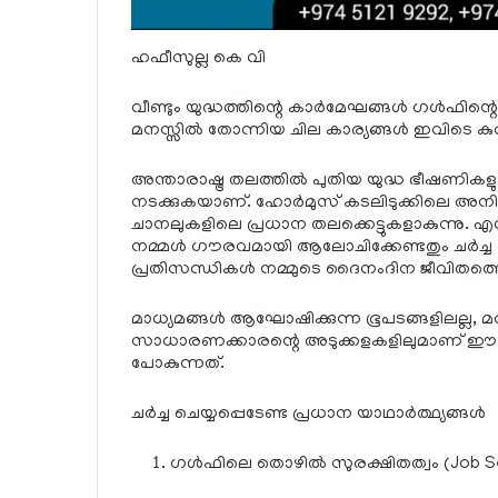
ഹഫീസുല്ല കെ വി
വീണ്ടും യുദ്ധത്തിന്റെ കാർമേഘങ്ങൾ ഗൾഫി
മനസ്സിൽ തോന്നിയ ചില കാര്യങ്ങൾ ഇവിടെ കു
അന്താരാഷ്ട്ര തലത്തിൽ പുതിയ യുദ്ധ ഭീഷണികളു
നടക്കുകയാണ്. ഹോർമുസ് കടലിടുക്കിലെ അനിശ്
ചാനലുകളിലെ പ്രധാന തലക്കെട്ടുകളാകുന്നു. എ
നമ്മൾ ഗൗരവമായി ആലോചിക്കേണ്ടതും ചർച്ച
പ്രതിസന്ധികൾ നമ്മുടെ ദൈനംദിന ജീവിതത്
മാധ്യമങ്ങൾ ആഘോഷിക്കുന്ന ഭൂപടങ്ങളിലല്ല, മറി
സാധാരണക്കാരന്റെ അടുക്കളകളിലുമാണ് ഈ 
പോകുന്നത്.
ചർച്ച ചെയ്യപ്പെടേണ്ട പ്രധാന യാഥാർത്ഥ്യങ്ങൾ
ഗൾഫിലെ തൊഴിൽ സുരക്ഷിതത്വം (Job Se