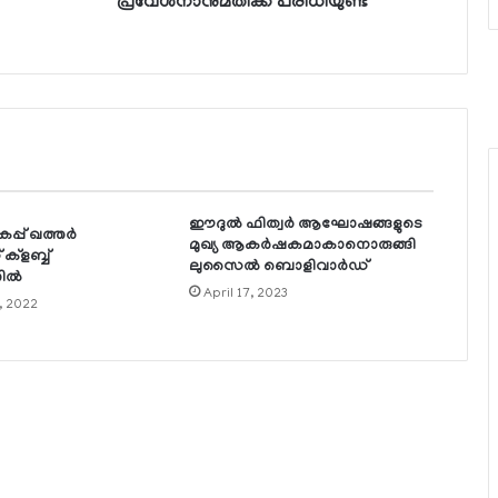
പ്രവേശനാനുമതിക്ക് പരിധിയുണ്ട്
ഈദുല്‍ ഫിത്വര്‍ ആഘോഷങ്ങളുടെ
്പ് ഖത്തര്‍
മുഖ്യ ആകര്‍ഷകമാകാനൊരുങ്ങി
ക്‌ളബ്ബ്
ലുസൈല്‍ ബൊളിവാര്‍ഡ്
ില്‍
April 17, 2023
, 2022