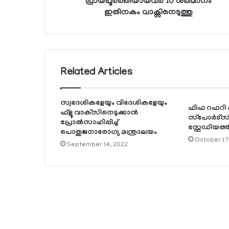
പ്രായപൂര്‍ത്തിയായവര്‍ 10 ശതമാനം
ഇതിനകം വാക്സിനെടുത്തു
Related Articles
സ്വദേശികളേയും വിദേശികളേയും
ഫിഫ റഫറി കപ
ഫ്‌ളൂ വാക്‌സിനെടുക്കാന്‍
സ്‌പോര്‍ട്‌സ് 
പ്രോല്‍സാഹിപ്പിച്ച്
സ്റ്റേഡിയത്ത
പൊതുജനാരോഗ്യ മന്ത്രാലയം
October 17
September 14, 2022