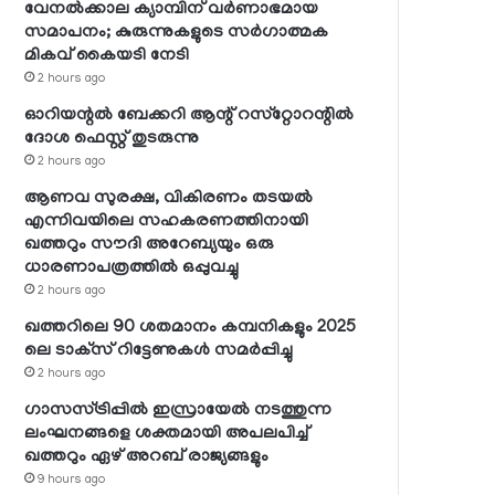
വേനല്‍ക്കാല ക്യാമ്പിന് വര്‍ണാഭമായ
സമാപനം; കുരുന്നുകളുടെ സര്‍ഗാത്മക
മികവ് കൈയടി നേടി
2 hours ago
ഓറിയന്റല്‍ ബേക്കറി ആന്റ് റസ്‌റ്റോറന്റില്‍
ദോശ ഫെസ്റ്റ് തുടരുന്നു
2 hours ago
ആണവ സുരക്ഷ, വികിരണം തടയല്‍
എന്നിവയിലെ സഹകരണത്തിനായി
ഖത്തറും സൗദി അറേബ്യയും ഒരു
ധാരണാപത്രത്തില്‍ ഒപ്പുവച്ചു
2 hours ago
ഖത്തറിലെ 90 ശതമാനം കമ്പനികളും 2025
ലെ ടാക്‌സ് റിട്ടേണുകള്‍ സമര്‍പ്പിച്ചു
2 hours ago
ഗാസസ്ട്രിപ്പില്‍ ഇസ്രായേല്‍ നടത്തുന്ന
ലംഘനങ്ങളെ ശക്തമായി അപലപിച്ച്
ഖത്തറും ഏഴ് അറബ് രാജ്യങ്ങളും
9 hours ago