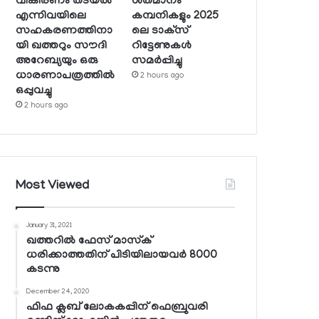
വികിരണം തടയല്‍
ശതമാനം
എന്നിവയിലെ
കമ്പനികളും 2025
സഹകരണത്തിനാ
ലെ ടാക്‌സ്
യി ഖത്തറും സൗദി
റിട്ടേണുകള്‍
അറേബ്യയും ഒരു
സമര്‍പ്പിച്ചു
ധാരണാപത്രത്തില്‍
2 hours ago
ഒപ്പുവച്ചു
2 hours ago
Most Viewed
January 31, 2021
ഖത്തറില്‍ ഫേസ് മാസ്‌ക്
ധരിക്കാത്തതിന് പിടിയിലായവര്‍ 8000
കടന്നു
December 24, 2020
ഫിഫ ക്ലബ് ലോകകപ്പിന് ഫെബ്രുവരി