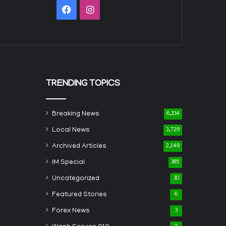
Facebook
Instagram
TRENDING TOPICS
Breaking News
6,334
Local News
3,729
Archived Articles
2,149
IM Special
385
Uncategorized
30
Featured Stories
6
Forex News
3