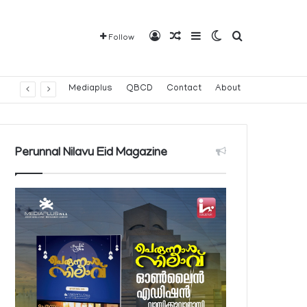
Log In
Random Article
Sidebar
Switch skin
Search for
Follow
Mediaplus
QBCD
Contact
About
Perunnal Nilavu Eid Magazine