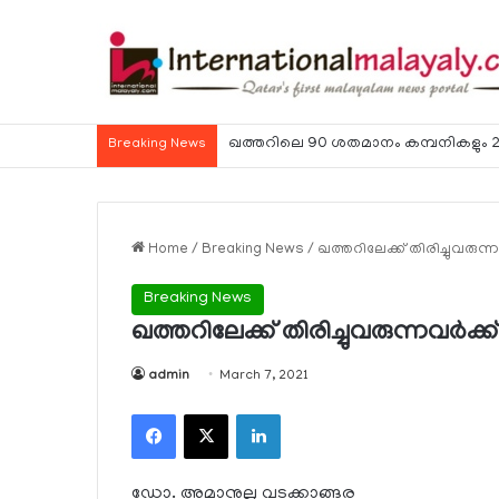
ഹോര്‍മുസ് കടലിടുക്ക് ഉടന്‍ തുറന്നേക്കു
Breaking News
Home
/
Breaking News
/
ഖത്തറിലേക്ക് തിരിച്ചുവരുന്
Breaking News
ഖത്തറിലേക്ക് തിരിച്ചുവരുന്നവര്‍ക്
admin
March 7, 2021
Facebook
X
LinkedIn
ഡോ. അമാനുല്ല വടക്കാങ്ങര