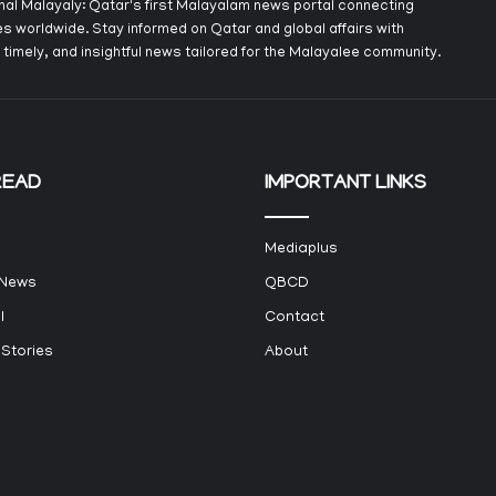
onal Malayaly: Qatar's first Malayalam news portal connecting
s worldwide. Stay informed on Qatar and global affairs with
 timely, and insightful news tailored for the Malayalee community.
READ
IMPORTANT LINKS
Mediaplus
 News
QBCD
l
Contact
 Stories
About