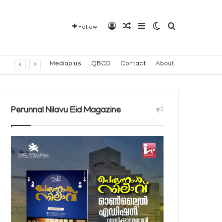
Log In
Random Article
Sidebar
Switch skin
Search for
Follow
Mediaplus
QBCD
Contact
About
Perunnal Nilavu Eid Magazine