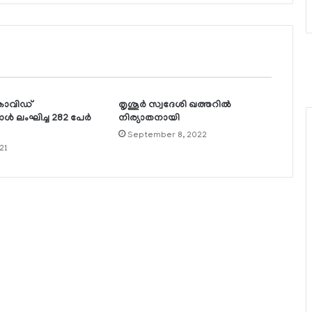
കോവിഡ്
തൃശൂര്‍ സ്വദേശി ഖത്തറില്‍
ോള്‍ ലംഘിച്ച 282 പേര്‍
നിര്യാതനായി
September 8, 2022
21