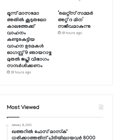
മൂന്ന് മാസമോ
‘ലെറ്റ്‌സ് സമ്മര്‍
അതില്‍ കൂടുതലോ
അറ്റ് ദ മിന’
കാലത്തേക്ക്
സജീവമാകുന്നു
വാഹനം
18 hours ago
കണ്ടുകെട്ടിയ
വാഹന ഉടമകള്‍
ഓഗസ്റ്റ് 9 ഞായറാഴ്ച
മുതല്‍ ജപ്തി വിഭാഗം
സന്ദര്‍ശിക്കണം
18 hours ago
Most Viewed
January 31, 2021
ഖത്തറില്‍ ഫേസ് മാസ്‌ക്
ധരിക്കാത്തതിന് പിടിയിലായവര്‍ 8000