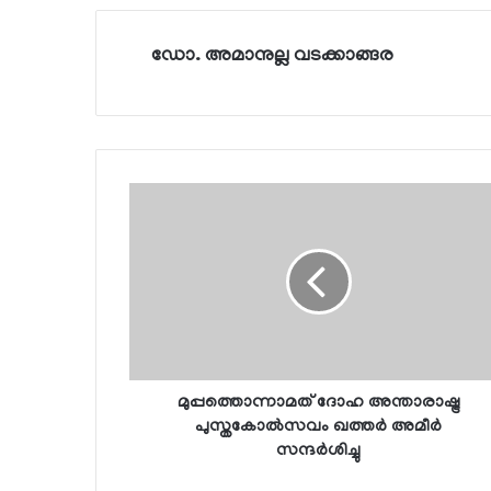
ഡോ. അമാനുല്ല വടക്കാങ്ങര
മുപ്പത്തൊന്നാമത് ദോഹ അന്താരാഷ്ട്ര
പുസ്തകോല്‍സവം ഖത്തര്‍ അമീര്‍
സന്ദര്‍ശിച്ചു