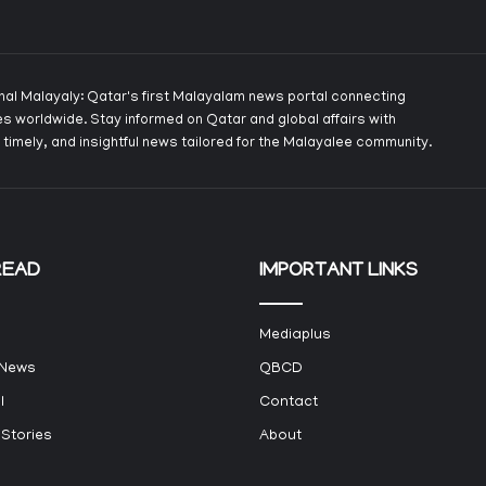
onal Malayaly: Qatar's first Malayalam news portal connecting
s worldwide. Stay informed on Qatar and global affairs with
 timely, and insightful news tailored for the Malayalee community.
READ
IMPORTANT LINKS
Mediaplus
 News
QBCD
l
Contact
 Stories
About