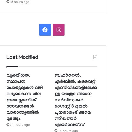
18 hours ago
Facebook
Instagram
Last Modified
വ്യക്തിഗത,
ബഹ്റൈന്‍,
സ്ഥാപന
എര്‍ബില്‍, കുവൈറ്റ്
പോര്‍ട്ടലുകള്‍ വഴി
എന്നിവിടങ്ങളിലേക്കു
ലഭ്യമാകുന്ന ചില
ള്ള യാത്രാ വിമാന
ഇലക്ട്രോണിക്
സര്‍വീസുകള്‍
സേവനങ്ങള്‍
ഓഗസ്റ്റ് 8 മുതല്‍
വാരാന്ത്യത്തില്‍
പുനരാരംഭിക്കുമെ
മുടങ്ങും
ന്ന് ഖത്തര്‍
എയര്‍വേയ്സ്
14 hours ago
14 hours ago