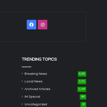
Facebook
Instagram
TRENDING TOPICS
Breaking News
6,332
Local News
3,721
Archived Articles
2,149
IM Special
385
Uncategorized
30