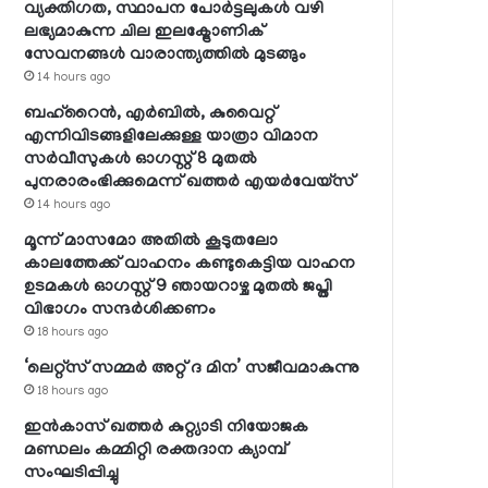
വ്യക്തിഗത, സ്ഥാപന പോര്‍ട്ടലുകള്‍ വഴി
ലഭ്യമാകുന്ന ചില ഇലക്ട്രോണിക്
സേവനങ്ങള്‍ വാരാന്ത്യത്തില്‍ മുടങ്ങും
14 hours ago
ബഹ്റൈന്‍, എര്‍ബില്‍, കുവൈറ്റ്
എന്നിവിടങ്ങളിലേക്കുള്ള യാത്രാ വിമാന
സര്‍വീസുകള്‍ ഓഗസ്റ്റ് 8 മുതല്‍
പുനരാരംഭിക്കുമെന്ന് ഖത്തര്‍ എയര്‍വേയ്സ്
14 hours ago
മൂന്ന് മാസമോ അതില്‍ കൂടുതലോ
കാലത്തേക്ക് വാഹനം കണ്ടുകെട്ടിയ വാഹന
ഉടമകള്‍ ഓഗസ്റ്റ് 9 ഞായറാഴ്ച മുതല്‍ ജപ്തി
വിഭാഗം സന്ദര്‍ശിക്കണം
18 hours ago
‘ലെറ്റ്‌സ് സമ്മര്‍ അറ്റ് ദ മിന’ സജീവമാകുന്നു
18 hours ago
ഇന്‍കാസ് ഖത്തര്‍ കുറ്റ്യാടി നിയോജക
മണ്ഡലം കമ്മിറ്റി രക്തദാന ക്യാമ്പ്
സംഘടിപ്പിച്ചു