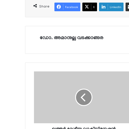
Share
Facebook
X
LinkedIn
ഡോ. അമാനുല്ല വടക്കാങ്ങര