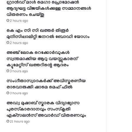
ഗ്രാന്‍ഡ് മാള്‍ മെഗാ പ്രൊമോഷന്‍
ആദ്യഘട്ട വിജയികള്‍ക്കുള്ള സമ്മാനങ്ങള്‍
വിതരണം ചെയ്തു
2 hours ago
കെ എം സി സി ഖത്തര്‍ തിരൂര്‍
മുനിസിപ്പാലിറ്റി ജനറല്‍ ബോഡി യോഗം
2 hours ago
അഞ്ച് ലോക റെക്കോര്‍ഡുകള്‍
സ്വന്തമാക്കിയ ആറു വയസ്സുകാരന്
ക്യുമേറ്റ്‌സ് ഖത്തറിന്റെ ആദരം
3 hours ago
സംഗീതാസ്വാദകര്‍ക്ക് അവിസ്മരണീയ
രാവൊരുക്കി ഷാമെ മെഹ് ഫില്‍
3 hours ago
അഡ്വ മുഷാബ് സ്മാരക വിദ്യാഭ്യാസ
പുരസ്‌കാരദാനവും സംസ്‌കൃതി
എക്‌സലന്‍സ് അവാര്‍ഡ് വിതരണവും
21 hours ago