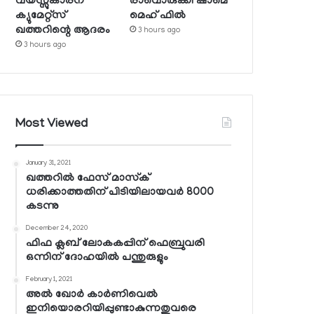
വയസ്സുകാരന്
രാവൊരുക്കി ഷാമെ
ക്യുമേറ്റ്‌സ്
മെഹ് ഫില്‍
ഖത്തറിന്റെ ആദരം
3 hours ago
3 hours ago
Most Viewed
January 31, 2021
ഖത്തറില്‍ ഫേസ് മാസ്‌ക്
ധരിക്കാത്തതിന് പിടിയിലായവര്‍ 8000
കടന്നു
December 24, 2020
ഫിഫ ക്ലബ് ലോകകപ്പിന് ഫെബ്രുവരി
ഒന്നിന് ദോഹയില്‍ പന്തുരുളും
February 1, 2021
അല്‍ ഖോര്‍ കാര്‍ണിവെല്‍
ഇനിയൊരറിയിപ്പുണ്ടാകുന്നതുവരെ