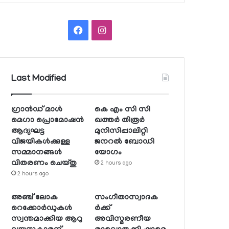
Facebook
Instagram
Last Modified
ഗ്രാന്‍ഡ് മാള്‍
കെ എം സി സി
മെഗാ പ്രൊമോഷന്‍
ഖത്തര്‍ തിരൂര്‍
ആദ്യഘട്ട
മുനിസിപ്പാലിറ്റി
വിജയികള്‍ക്കുള്ള
ജനറല്‍ ബോഡി
സമ്മാനങ്ങള്‍
യോഗം
വിതരണം ചെയ്തു
2 hours ago
2 hours ago
അഞ്ച് ലോക
സംഗീതാസ്വാദക
റെക്കോര്‍ഡുകള്‍
ര്‍ക്ക്
സ്വന്തമാക്കിയ ആറു
അവിസ്മരണീയ