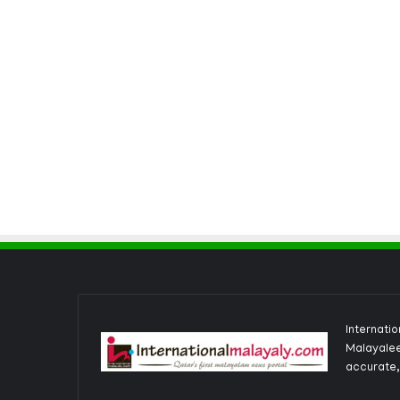
Internati
Malayalee
accurate,