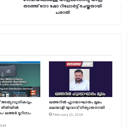
ദോഹയിലേക്കുള്ള യാത്രക്കാരന്റെ യാത്ര
തടഞ്ഞ് നോ ഷോ റിപ്പോര്‍ട്ട് ചെയ്തതായി
പരാതി
ഡ് അത്യാധുനികവും
ഖത്തറില്‍ ഹൃദയാഘാതം മൂലം
രീതിയില്‍
മലയാളി യുവാവ് നിര്യാതനായി
ും: ഖത്തര്‍ ടൂറിസം
February 10, 2024
2024