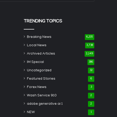
TRENDING TOPICS
Breaking News
6,335
Local News
3,738
Archived Articles
2,149
IM Special
386
Uncategorized
32
Featured Stories
6
Forex News
3
Wash Service 910
2
adobe generative ai 1
2
NEW
1