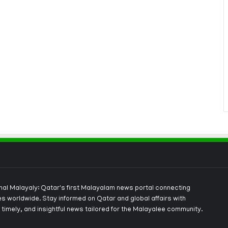
onal Malayaly: Qatar's first Malayalam news portal connecting
s worldwide. Stay informed on Qatar and global affairs with
 timely, and insightful news tailored for the Malayalee community.