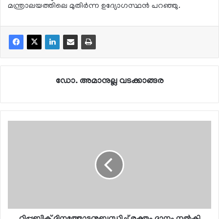
മന്ത്രാലയത്തിലെ മുതിര്‍ന്ന ഉദ്യോഗസ്ഥന്‍ പറഞ്ഞു.
ഡോ. അമാനുല്ല വടക്കാങ്ങര
റിപ്പബ്ലിക് ദിനത്തോടനുബന്ധിച്ച് രക്തം ദാനം നല്‍കി