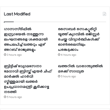
Last Modified
ഗാസസ്ട്രിപ്പില്‍
സൈബര്‍ സെക്യൂരിറ്റി
ഇസ്രായേല്‍ നടത്തുന്ന
യൂത്ത് ക്യാമ്പില്‍ രജിസ്റ്റര്‍
ലംഘനങ്ങളെ ശക്തമായി
ചെയ്ത വിദ്യാര്‍ത്ഥികള്‍ക്ക്
അപലപിച്ച് ഖത്തറും ഏഴ്
ഓണ്‍ലൈനിലും
അറബ് രാജ്യങ്ങളും
പങ്കെടുക്കാം
3 hours ago
4 hours ago
ബ്രിട്ടീഷ് വ്യോമസേനാ
ഖത്തറില്‍ വാരാന്ത്യത്തില്‍
മേധാവി ബ്രിസ്ത് എയര്‍ ചീഫ്
മഴക്ക് സാധ്യത
മാര്‍ഷല്‍ ഹാര്‍വി
5 hours ago
സ്മിത്തുമായി ഖത്തര്‍
ഉപപ്രധാനമന്ത്രി കൂടിക്കാഴ്ച
നടത്തി
5 hours ago