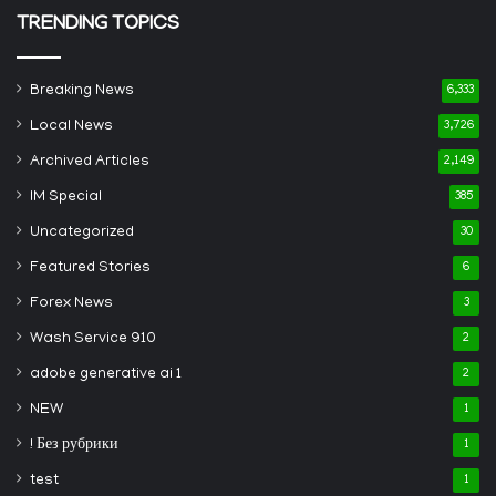
TRENDING TOPICS
Breaking News
6,333
Local News
3,726
Archived Articles
2,149
IM Special
385
Uncategorized
30
Featured Stories
6
Forex News
3
Wash Service 910
2
adobe generative ai 1
2
NEW
1
! Без рубрики
1
test
1