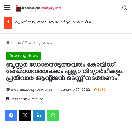
Menu
Se
വ്യക്തിഗത, സ്ഥാപന പോര്‍ട്ടലുകള്‍ വഴി ലഭ്യമാകുന്ന ചില ഇലക്ട്രോണിക് സേവനങ്ങള്‍ വാരാന്ത്യത്തില്‍ മുടങ്ങും
Home
/
Breaking News
Breaking News
ബൂസ്റ്റര്‍ ഡോസെടുത്തവരും കോവിഡ്
ഭേദമായവരുമടക്കം എല്ലാ വിദ്യാര്‍ഥികളും
പ്രതിവാര ആന്റിജന്‍ ടെസ്റ്റ് നടത്തണം
ഡോ. അമാനുല്ല വടക്കാങ്ങര
January 27, 2022
1,182
Less than a minute
Facebook
X
LinkedIn
WhatsApp