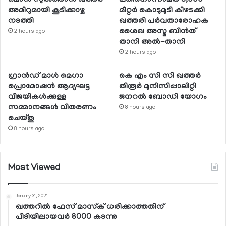
അമീറുമായി കൂടിക്കാഴ്ച
മീറ്റര്‍ കൊടുമുടി കീഴടക്കി
നടത്തി
ഖത്തരി പര്‍വതാരോഹക
ശൈഖ അസ്മ ബിന്‍ത്
2 hours ago
താനി അല്‍-താനി
2 hours ago
ഗ്രാന്‍ഡ് മാള്‍ മെഗാ
കെ എം സി സി ഖത്തര്‍
പ്രൊമോഷന്‍ ആദ്യഘട്ട
തിരൂര്‍ മുനിസിപ്പാലിറ്റി
വിജയികള്‍ക്കുള്ള
ജനറല്‍ ബോഡി യോഗം
സമ്മാനങ്ങള്‍ വിതരണം
8 hours ago
ചെയ്തു
8 hours ago
Most Viewed
January 31, 2021
ഖത്തറില്‍ ഫേസ് മാസ്‌ക് ധരിക്കാത്തതിന്
പിടിയിലായവര്‍ 8000 കടന്നു