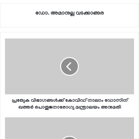
ഡോ. അമാനുല്ല വടക്കാങ്ങര
പ്രത്യേക വിഭാഗങ്ങള്‍ക്ക് കോവിഡ് നാലാം ഡോസിന്
ഖത്തര്‍ പൊതുജനാരോഗ്യ മന്ത്രാലയം അനുമതി