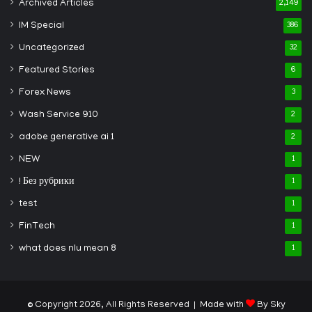
Archived Articles
2,149
IM Special
386
Uncategorized
32
Featured Stories
6
Forex News
3
Wash Service 910
2
adobe generative ai 1
2
NEW
1
! Без рубрики
1
test
1
FinTech
1
what does nlu mean 8
1
© Copyright 2026, All Rights Reserved | Made with
By Sky