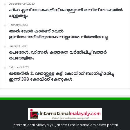
December 24, 2020
ഫിഫ ക്ലബ് ലോകകപ്പിന് ഫെബ്രുവരി ഒന്നിന് ദോഹയില്‍
പന്തുരുളും
February 1, 2021
അല്‍ ഖോര്‍ കാര്‍ണിവെല്‍
ഇനിയൊരറിയിപ്പുണ്ടാകുന്നതുവരെ നിര്‍ത്തിവെച്ചു
January 31, 2021
പെട്രോള്‍, ഡീസല്‍ കുത്തനെ വര്‍ദ്ധിപ്പിച്ച് ഖത്തര്‍
പെട്രോളിയം
February 5, 2021
ഖത്തറില്‍ 11 വയസ്സുള്ള കുട്ടി കോവിഡ് ബാധിച്ച് മരിച്ചു
ഇന്ന് 398 കോവിഡ് കേസുകള്‍
International Malayaly: Qatar's first Malayalam news portal