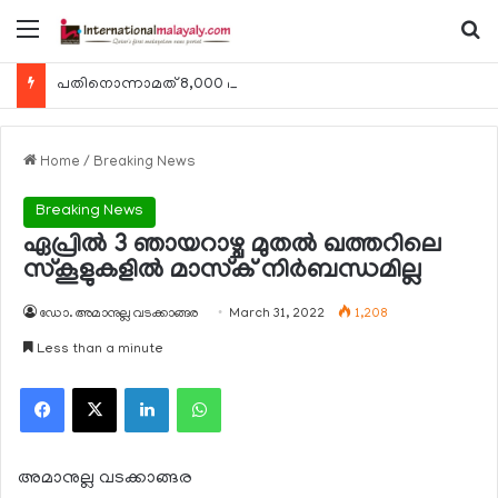
Menu
Se
പതിനൊന്നാമത് 8,000 മീറ്റര്‍ കൊടുമുടി കീഴടക്കി ഖത്തരി പര്‍വതാരോഹക ശൈഖ അസ്മ ബിന്‍ത് താനി അല്‍-താനി
Home
/
Breaking News
Breaking News
ഏപ്രില്‍ 3 ഞായറാഴ്ച മുതല്‍ ഖത്തറിലെ
സ്‌കൂളുകളില്‍ മാസ്‌ക് നിര്‍ബന്ധമില്ല
ഡോ. അമാനുല്ല വടക്കാങ്ങര
March 31, 2022
1,208
Less than a minute
Facebook
X
LinkedIn
WhatsApp
അമാനുല്ല വടക്കാങ്ങര