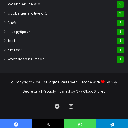
Wash Service 910
2
adobe generative ai 1
2
NEW
1
! Без рубрики
1
test
1
FinTech
1
what does nlu mean 8
1
© Copyright 2026, All Rights Reserved | Made with
By Sky
Secretary
| Proudly Hosted by
Sky CloudStored
Facebook
Instagram