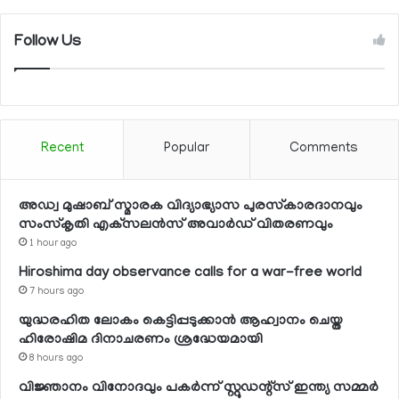
Follow Us
Recent
Popular
Comments
അഡ്വ മുഷാബ് സ്മാരക വിദ്യാഭ്യാസ പുരസ്‌കാരദാനവും
സംസ്‌കൃതി എക്‌സലന്‍സ് അവാര്‍ഡ് വിതരണവും
1 hour ago
Hiroshima day observance calls for a war-free world
7 hours ago
യുദ്ധരഹിത ലോകം കെട്ടിപ്പടുക്കാന്‍ ആഹ്വാനം ചെയ്ത
ഹിരോഷിമ ദിനാചരണം ശ്രദ്ധേയമായി
8 hours ago
വിജ്ഞാനം വിനോദവും പകര്‍ന്ന് സ്റ്റുഡന്റ്‌സ് ഇന്ത്യ സമ്മര്‍