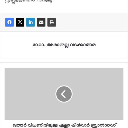
പ്രസ്താവനയില്‍ പറഞ്ഞു.
ഡോ. അമാനുല്ല വടക്കാങ്ങര
ഖത്തര്‍ വിപണിയിലുള്ള എല്ലാ കിന്‍ഡര്‍ ബ്രാന്‍ഡഡ്