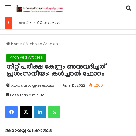
Menu
Se
ഖത്തറിലെ 90 ശതമാനം കമ്പനികളും 2025 ലെ ടാക്‌സ് റിട്ടേണുകള്‍ സമര്‍പ്പിച്ചു
Home
/
Archived Articles
Archived Articles
നീറ്റ് പരീക്ഷ കേന്ദ്രം അനുവദിച്ചത്
പ്രശംസനീയം: കള്‍ച്ചറല്‍ ഫോറം
ഡോ. അമാനുല്ല വടക്കാങ്ങര
April 11, 2022
1,200
Less than a minute
Facebook
X
LinkedIn
WhatsApp
അമാനുല്ല വടക്കാങ്ങര