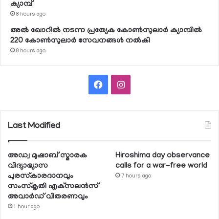
ക്യാമ്പ്
8 hours ago
അല്‍ ഖോറില്‍ നടന്ന പ്രത്യേക കോണ്‍സുലാര്‍ ക്യാമ്പില്‍
220 കോണ്‍സുലാര്‍ സേവനങ്ങള്‍ നല്‍കി
8 hours ago
Facebook
Instagram
Last Modified
അഡ്വ മുഷാബ് സ്മാരക
Hiroshima day observance
വിദ്യാഭ്യാസ
calls for a war-free world
പുരസ്‌കാരദാനവും
7 hours ago
സംസ്‌കൃതി എക്‌സലന്‍സ്
അവാര്‍ഡ് വിതരണവും
1 hour ago