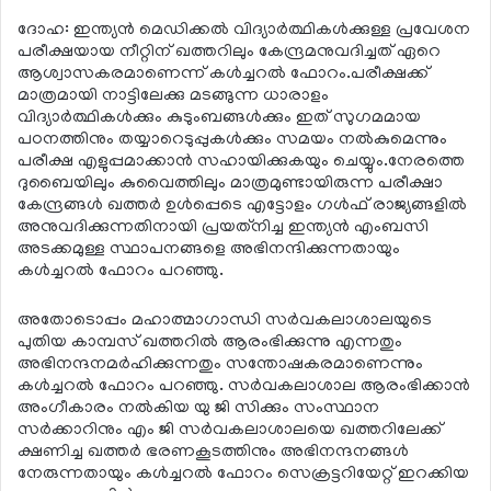
ദോഹ: ഇന്ത്യന്‍ മെഡിക്കല്‍ വിദ്യാര്‍ത്ഥികള്‍ക്കുള്ള പ്രവേശന
പരീക്ഷയായ നീറ്റിന് ഖത്തറിലും കേന്ദ്രമനുവദിച്ചത് ഏറെ
ആശ്വാസകരമാണെന്ന് കള്‍ച്ചറല്‍ ഫോറം.പരീക്ഷക്ക്
മാത്രമായി നാട്ടിലേക്കു മടങ്ങുന്ന ധാരാളം
വിദ്യാര്‍ത്ഥികള്‍ക്കും കുടുംബങ്ങള്‍ക്കും ഇത് സുഗമമായ
പഠനത്തിനും തയ്യാറെടുപ്പുകള്‍ക്കും സമയം നല്‍കുമെന്നും
പരീക്ഷ എളുപ്പമാക്കാന്‍ സഹായിക്കുകയും ചെയ്യും.നേരത്തെ
ദുബൈയിലും കുവൈത്തിലും മാത്രമുണ്ടായിരുന്ന പരീക്ഷാ
കേന്ദ്രങ്ങള്‍ ഖത്തര്‍ ഉള്‍പ്പെടെ എട്ടോളം ഗള്‍ഫ് രാജ്യങ്ങളില്‍
അനുവദിക്കുന്നതിനായി പ്രയത്‌നിച്ച ഇന്ത്യന്‍ എംബസി
അടക്കമുള്ള സ്ഥാപനങ്ങളെ അഭിനന്ദിക്കുന്നതായും
കള്‍ച്ചറല്‍ ഫോറം പറഞ്ഞു.
അതോടൊപ്പം മഹാത്മാഗാന്ധി സര്‍വകലാശാലയുടെ
പുതിയ കാമ്പസ് ഖത്തറില്‍ ആരംഭിക്കുന്നു എന്നതും
അഭിനന്ദനമര്‍ഹിക്കുന്നതും സന്തോഷകരമാണെന്നും
കള്‍ച്ചറല്‍ ഫോറം പറഞ്ഞു. സര്‍വകലാശാല ആരംഭിക്കാന്‍
അംഗീകാരം നല്‍കിയ യു ജി സിക്കും സംസ്ഥാന
സര്‍ക്കാറിനും എം ജി സര്‍വകലാശാലയെ ഖത്തറിലേക്ക്
ക്ഷണിച്ച ഖത്തര്‍ ഭരണകൂടത്തിനും അഭിനന്ദനങ്ങള്‍
നേരുന്നതായും കള്‍ച്ചറല്‍ ഫോറം സെക്രട്ടറിയേറ്റ് ഇറക്കിയ